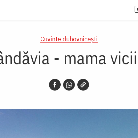
Cuvinte duhovnicești
ândăvia - mama vicii