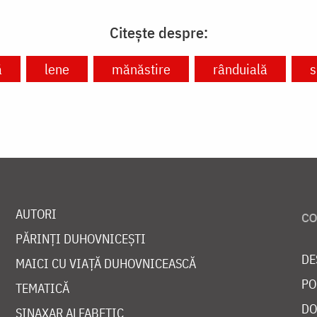
Citește despre:
ă
lene
mănăstire
rânduială
s
AUTORI
PĂRINȚI DUHOVNICEȘTI
DE
MAICI CU VIAȚĂ DUHOVNICEASCĂ
PO
TEMATICĂ
DO
SINAXAR ALFABETIC