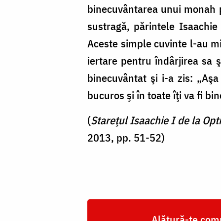
binecuvântarea unui monah pen
sustragă, părintele Isaachie 
Aceste simple cuvinte l-au miş
iertare pentru îndârjirea sa 
binecuvântat şi i-a zis: „Aşa 
bucuros şi în toate îţi va fi bin
(
Stareţul Isaachie I de la Opt
2013, pp. 51-52)
Alătură-te comu