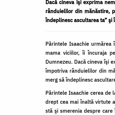
viciilor
Dacă cineva îşi exprima nem
rânduielilor din mănăstire, 
îndeplinesc ascultarea ta” şi î
Părintele Isaachie urmărea în
mama viciilor, îi încuraja p
Dumnezeu. Dacă cineva îşi e
împotriva rânduielilor din mă
merg să îndeplinesc ascultarea
Părintele Isaachie cerea de l
drept cea mai înaltă virtute 
stă şi smerenia despre care 