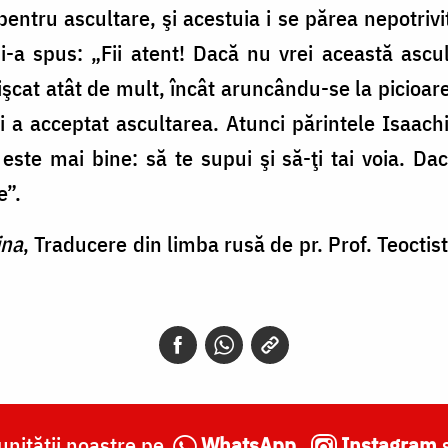
tru ascultare, şi acestuia i se părea nepotrivi
i-a spus: „Fii atent! Dacă nu vrei această ascul
cat atât de mult, încât aruncându-se la picioarel
şi a acceptat ascultarea. Atunci părintele Isaach
este mai bine: să te supui şi să-ţi tai voia. Dacă
e”.
ina
, Traducere din limba rusă de pr. Prof. Teoctist
nității noastre pe
WhatsApp
,
Instagram