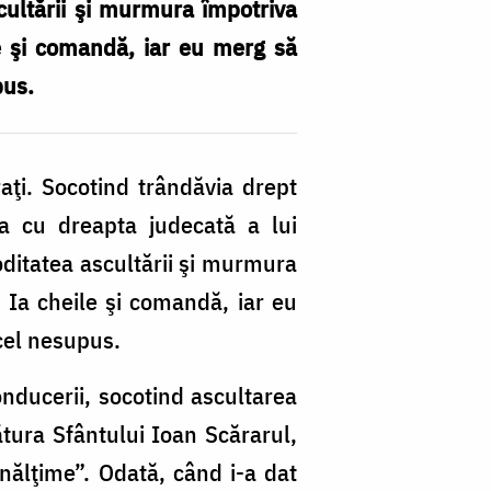
ultării şi murmura împotriva
le şi comandă, iar eu merg să
pus.
raţi. Socotind trândăvia drept
nţa cu dreapta judecată a lui
itatea ascultării şi murmura
! Ia cheile şi comandă, iar eu
 cel nesupus.
onducerii, socotind ascultarea
ătura Sfântului Ioan Scărarul,
nălţime”. Odată, când i-a dat