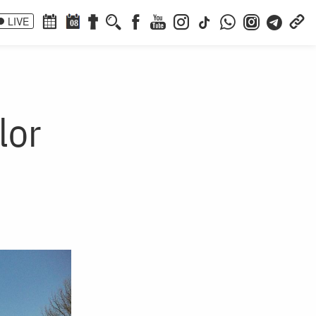
LIVE
08
lor