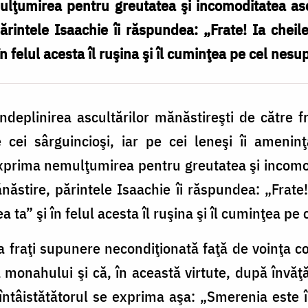
ulţumirea pentru greutatea şi incomoditatea asc
părintele Isaachie îi răspundea: „Frate! Ia chei
n felul acesta îl ruşina şi îl cuminţea pe cel nesu
deplinirea ascultărilor mănăstireşti de către f
e cei sârguincioşi, iar pe cei leneşi îi ameni
xprima nemulţumirea pentru greutatea şi incomod
năstire, părintele Isaachie îi răspundea: „Frate
 ta” şi în felul acesta îl ruşina şi îl cuminţea pe
a fraţi supunere necondiţionată faţă de voinţa c
a monahului şi că, în această virtute, după învăţ
întâistătătorul se exprima aşa: „Smerenia este î