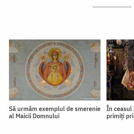
Să urmăm exemplul de smerenie
În ceasul 
al Maicii Domnului
primiți pr