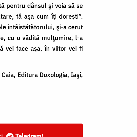
tă pentru dânsul şi voia să se
tare, fă aşa cum îţi doreşti”.
e întâistătătorului, şi-a cerut
ie, cu o vădită mulţumire, l-a
 vei face aşa, în viitor vei fi
 Caia, Editura Doxologia, Iaşi,
și
Telegram
!