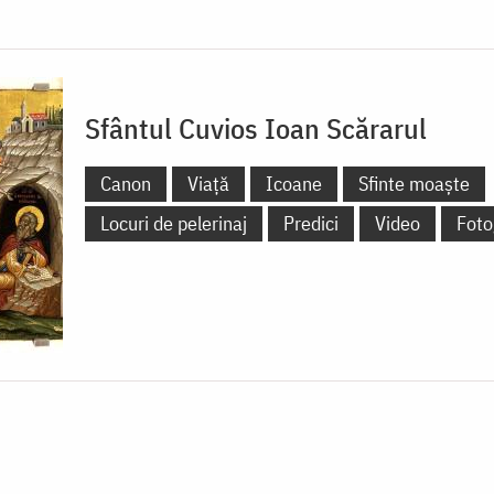
Sfântul Cuvios Ioan Scărarul
Canon
Viață
Icoane
Sfinte moaște
Locuri de pelerinaj
Predici
Video
Foto