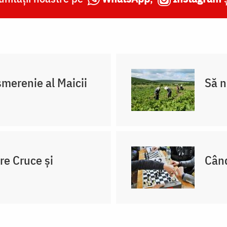
merenie al Maicii
Să n
re Cruce și
Când