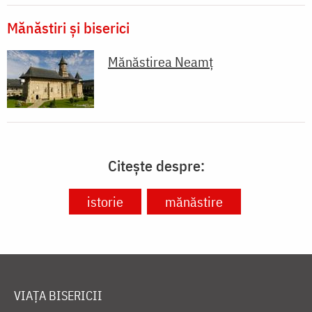
Mănăstiri și biserici
Mănăstirea Neamţ
Citește despre:
istorie
mănăstire
VIAȚA BISERICII