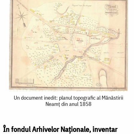
Un
Un document inedit: planul topografic al Mănăstirii
Neamț din anul 1858
document
inedit:
planul
În fondul Arhivelor Naționale, inventar