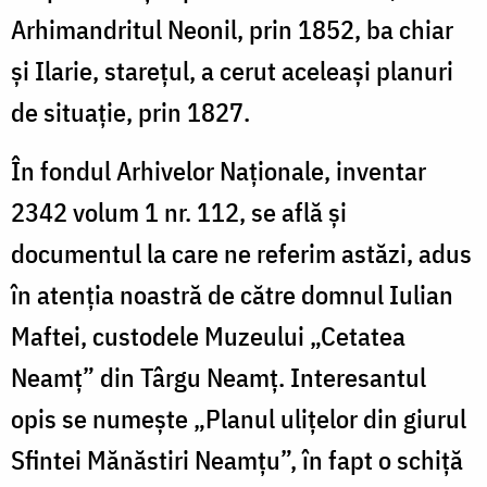
Arhimandritul Neonil, prin 1852, ba chiar
și Ilarie, starețul, a cerut aceleași planuri
de situație, prin 1827.
În fondul Arhivelor Naționale, inventar
2342 volum 1 nr. 112, se află și
documentul la care ne referim astăzi, adus
în atenția noastră de către domnul Iulian
Maftei, custodele Muzeului „Cetatea
Neamț” din Târgu Neamț. Interesantul
opis se numește „Planul ulițelor din giurul
Sfintei Mănăstiri Neamțu”, în fapt o schiță