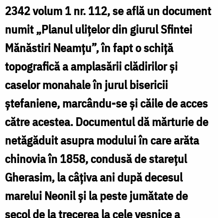
topografic
2342 volum 1 nr. 112, se află un document
al
numit „Planul ulițelor din giurul Sfintei
Mănăstirii
Mănăstiri Neamțu”, în fapt o schiță
Neamț
topografică a amplasării clădirilor și
din
caselor monahale în jurul bisericii
anul
ștefaniene, marcându-se și căile de acces
1858
către acestea. Documentul dă mărturie de
netăgăduit asupra modului în care arăta
chinovia în 1858, condusă de starețul
Gherasim, la câțiva ani după decesul
marelui Neonil și la peste jumătate de
secol de la trecerea la cele veșnice a