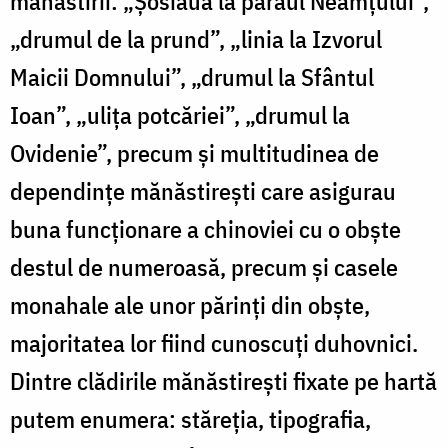
mănăstirii: „Șosiaua la pârâul Neamțului”,
„drumul de la prund”, „linia la Izvorul
Maicii Domnului”, „drumul la Sfântul
Ioan”, „ulița potcăriei”, „drumul la
Ovidenie”, precum și multitudinea de
dependințe mănăstirești care asigurau
buna funcționare a chinoviei cu o obște
destul de numeroasă, precum și casele
monahale ale unor părinți din obște,
majoritatea lor fiind cunoscuți duhovnici.
Dintre clădirile mănăstirești fixate pe hartă
putem enumera: stăreția, tipografia,