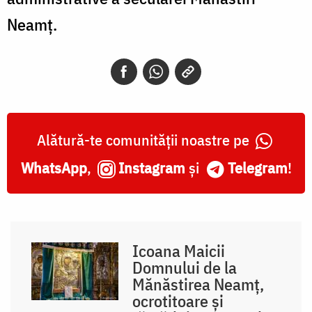
Neamț.
Alătură-te comunității noastre pe
WhatsApp
,
Instagram
și
Telegram
!
Icoana Maicii
Domnului de la
Mănăstirea Neamț,
ocrotitoare și