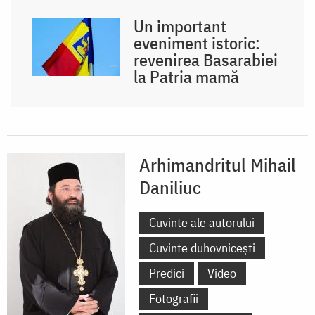
Un important
eveniment istoric:
revenirea Basarabiei
la Patria mamă
Arhimandritul Mihail
Daniliuc
Cuvinte ale autorului
Cuvinte duhovnicești
Predici
Video
Fotografii