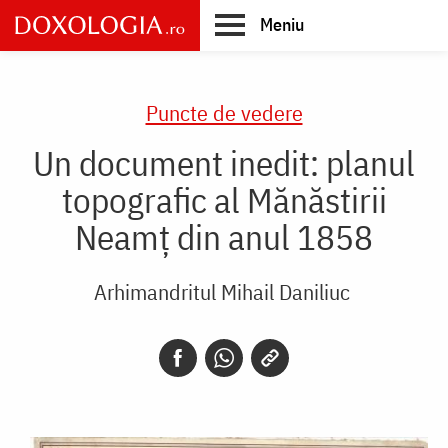
Skip
Meniu
to
main
Main
content
navigation
Puncte de vedere
Un document inedit: planul
topografic al Mănăstirii
Neamț din anul 1858
Arhimandritul Mihail Daniliuc