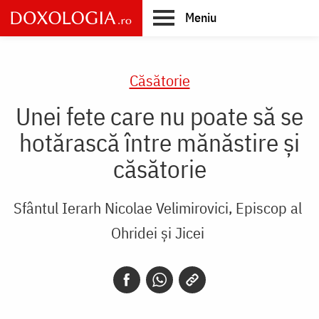
Skip
Meniu
to
main
Main
content
navigation
Căsătorie
Unei fete care nu poate să se
hotărască între mănăstire și
căsătorie
Sfântul Ierarh Nicolae Velimirovici, Episcop al
Ohridei și Jicei