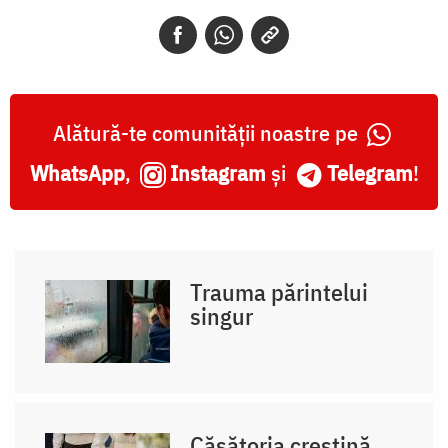
Alătură-te comunității noastre pe
WhatsApp
,
Instagram
și
Telegram
!
Trauma părintelui
singur
Căsătoria creștină