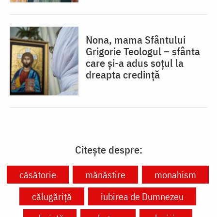
Nona, mama Sfântului
Grigorie Teologul – sfânta
care și-a adus soțul la
dreapta credință
Citește despre:
căsătorie
mănăstire
monahism
călugăriță
iubirea de Dumnezeu