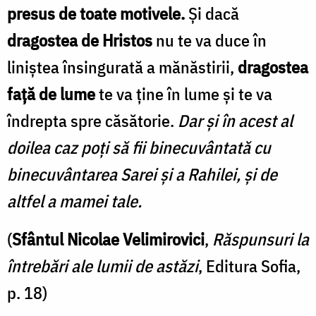
presus de toate motivele.
Şi dacă
dragostea de Hristos
nu te va duce în
liniştea însingurată a mănăstirii,
dragostea
faţă de lume
te va ţine în lume şi te va
îndrepta spre căsătorie.
Dar şi în acest al
doilea caz poţi să fii binecuvântată cu
binecuvântarea Sarei şi a Rahilei, şi de
altfel a mamei tale.
(
Sfântul Nicolae Velimirovici
,
Răspunsuri la
întrebări ale lumii de astăzi
, Editura Sofia,
p. 18)