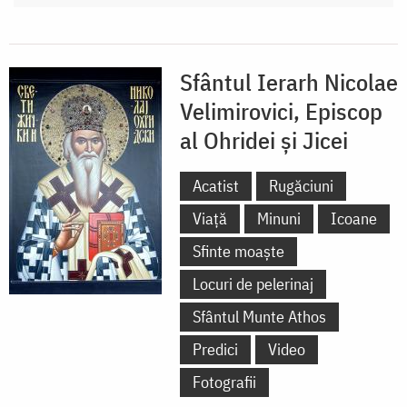
Sfântul Ierarh Nicolae
Velimirovici, Episcop
al Ohridei și Jicei
Acatist
Rugăciuni
Viață
Minuni
Icoane
Sfinte moaște
Locuri de pelerinaj
Sfântul Munte Athos
Predici
Video
Fotografii