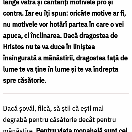
lângă vatră și cântăriți motivele pro și
să
contra. Iar eu îți spun: oricâte motive ar fi,
se
nu motivele vor hotărî partea în care o vei
hotărască
apuca, ci înclinarea. Dacă dragostea de
între
Hristos nu te va duce în liniștea
mănăstire
însingurată a mănăstirii, dragostea față de
și
lume te va ține în lume și te va îndrepta
căsătorie
spre căsătorie.
/
Foto:
Oana
Dacă şovăi, fiică, să ştii că eşti mai
Nechifor
degrabă pentru căsătorie decât pentru
mănăstire.
Pentru viaţa monahală sunt cei