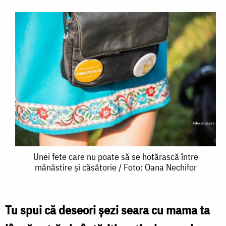
Unei
Unei fete care nu poate să se hotărască între
mănăstire și căsătorie / Foto: Oana Nechifor
fete
care
nu
Tu spui că deseori șezi seara cu mama ta
poate