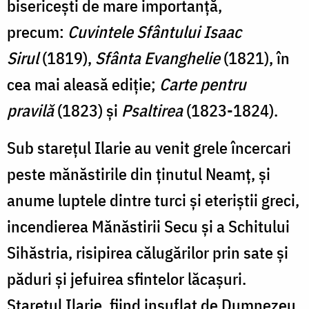
bisericeşti de mare importanţă,
precum:
Cuvintele Sfântului Isaac
Sirul
(1819),
Sfânta Evanghelie
(1821), în
cea mai aleasă ediţie;
Carte pentru
pravilă
(1823) şi
Psaltirea
(1823-1824).
Sub stareţul Ilarie au venit grele încercari
peste mănăstirile din ţinutul Neamţ, şi
anume luptele dintre turci şi eteriştii greci,
incendierea Mănăstirii Secu şi a Schitului
Sihăstria, risipirea călugărilor prin sate şi
păduri şi jefuirea sfintelor lăcaşuri.
Stareţul Ilarie, fiind insuflat de Dumnezeu,