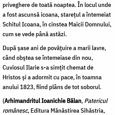
priveghere de toată noaptea. În locul unde
a fost ascunsă icoana, stareţul a întemeiat
Schitul Icoana, în cinstea Maicii Domnului,
cum se vede până astăzi.
După şase ani de povăţuire a marii lavre,
când obştea se întemeiase din nou,
Cuviosul Ilarie s-a simţit chemat de
Hristos şi a adormit cu pace, în toamna
anului 1823, fiind plâns de tot soborul.
(
Arhimandritul Ioanichie Bălan
,
Patericul
românesc
, Editura Mănăstirea Sihăstria,