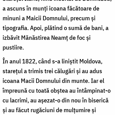
a ascuns în munţi icoana făcătoare de
minuni a Maicii Domnului, precum şi
tipografia. Apoi, plătind o sumă de bani, a
izbăvit Mănăstirea Neamţ de foc şi
pustiire.
În anul 1822, când s-a liniştit Moldova,
stareţul a trimis trei călugări şi au adus
icoana Macii Domnului din munte. Iar el
împreună cu toată obştea au întâmpinat-o
cu lacrimi, au aşezat-o din nou în biserică
şi au făcut rugăciuni de mulţumire şi