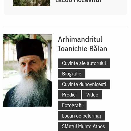
Arhimandritul
Ioanichie Bălan
Cuvinte ale autorului
Biografie
Cuvinte duhovnicești
Predici
Video
Fotografii
Locuri de pelerinaj
Sfântul Munte Athos