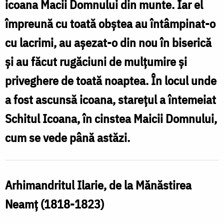
icoana Macii Domnului din munte. Iar el
în
împreună cu toată obştea au întâmpinat-o
vremuri
cu lacrimi, au aşezat-o din nou în biserică
de
şi au făcut rugăciuni de mulţumire şi
grele
priveghere de toată noaptea. În locul unde
încercări
a fost ascunsă icoana, stareţul a întemeiat
/
Schitul Icoana, în cinstea Maicii Domnului,
Foto:
cum se vede până astăzi.
Oana
Nechifor
Arhimandritul Ilarie, de la Mănăstirea
Neamţ (1818-1823)