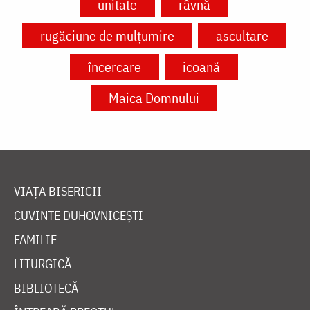
unitate
râvnă
rugăciune de mulțumire
ascultare
încercare
icoană
Maica Domnului
VIAȚA BISERICII
CUVINTE DUHOVNICEȘTI
FAMILIE
LITURGICĂ
BIBLIOTECĂ