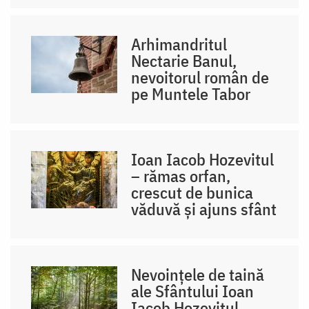
Arhimandritul
Nectarie Banul,
nevoitorul român de
pe Muntele Tabor
Ioan Iacob Hozevitul
– rămas orfan,
crescut de bunica
văduvă și ajuns sfânt
Nevoințele de taină
ale Sfântului Ioan
Iacob Hozevitul