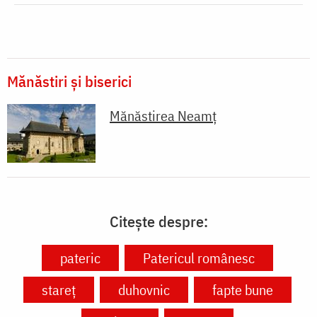
Mănăstiri și biserici
Mănăstirea Neamţ
Citește despre:
pateric
Patericul românesc
stareț
duhovnic
fapte bune