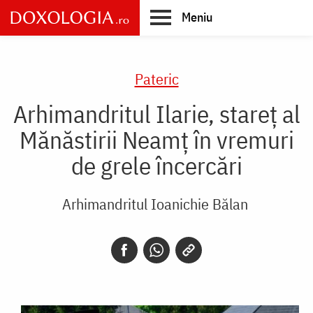
Skip
Meniu
to
main
Main
content
navigation
Pateric
Arhimandritul Ilarie, stareț al
Mănăstirii Neamț în vremuri
de grele încercări
Arhimandritul Ioanichie Bălan