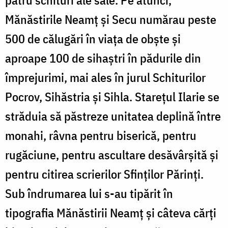
Mănăstirile Neamţ şi Secu numărau peste
500 de călugări în viaţa de obşte şi
aproape 100 de sihaştri în pădurile din
împrejurimi, mai ales în jurul Schiturilor
Pocrov, Sihăstria şi Sihla. Stareţul Ilarie se
străduia să păstreze unitatea deplină între
monahi, râvna pentru biserică, pentru
rugăciune, pentru ascultare desăvârşită şi
pentru citirea scrierilor Sfinţilor Părinţi.
Sub îndrumarea lui s-au tipărit în
tipografia Mănăstirii Neamţ şi câteva cărţi