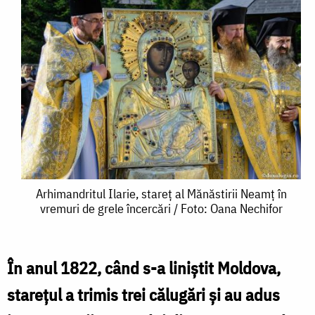
Arhimandritul
Arhimandritul Ilarie, stareț al Mănăstirii Neamț în
vremuri de grele încercări / Foto: Oana Nechifor
Ilarie,
stareț
al
În anul 1822, când s-a liniştit Moldova,
Mănăstirii
stareţul a trimis trei călugări şi au adus
Neamț