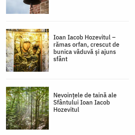
Ioan Iacob Hozevitul –
rămas orfan, crescut de
bunica văduvă și ajuns
sfânt
Nevoințele de taină ale
Sfântului Ioan Iacob
Hozevitul