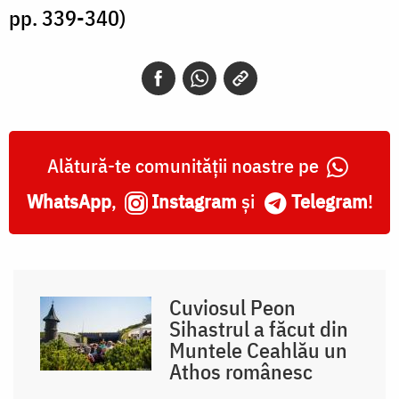
pp. 339-340)
Alătură-te comunității noastre pe
WhatsApp
,
Instagram
și
Telegram
!
Cuviosul Peon
Sihastrul a făcut din
Muntele Ceahlău un
Athos românesc