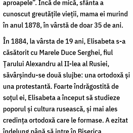
aproapele”. Încă de mică, sfânta a
cunoscut greutățile vieții, mama ei murind
în anul 1878, în vârstă de doar 35 de ani.
În 1884, la vârsta de 19 ani, Elisabeta s-a
căsătorit cu Marele Duce Serghei, fiul
Țarului Alexandru al II-lea al Rusiei,
săvârșindu-se două slujbe: una ortodoxă și
una protestantă. Foarte îndrăgostită de
soțul ei, Elisabeta a început să studieze
poporul și cultura rusească, și mai ales
credința ortodoxă care le formase. A ezitat
îndelung până să intre în Biserica