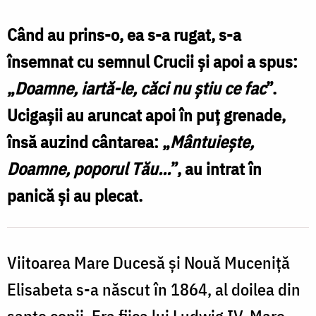
Muceniță
Elisabeta
Când au prins-o, ea s-a rugat, s-a
Feodorovna,
însemnat cu semnul Crucii și apoi a spus:
ducesa
„
Doamne, iartă-le, căci nu știu ce fac
”.
Rusiei
Ucigașii au aruncat apoi în puț grenade,
însă auzind cântarea: „
Mântuiește,
Doamne, poporul Tău…
”, au intrat în
panică și au plecat.
Viitoarea Mare Ducesă și Nouă Muceniță
Elisabeta s-a născut în 1864, al doilea din