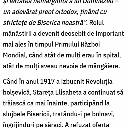
și iertarea nemărginită a lui Dumnezeu –
un adevărat preot ortodox, ținând cu
strictețe de Biserica noastră”
. Rolul
mănăstirii a devenit deosebit de important
mai ales în timpul Primului Război
Mondial, când atât de mulți erau în spital,
atât de mulți aveau nevoie de mângâiere.
Când în anul 1917 a izbucnit Revoluția
bolșevică, Stareța Elisabeta a continuat să
trăiască ca mai înainte, participând la
slujbele Bisericii, tratându-i pe bolnavi,
îngrijindu-i pe săraci. A refuzat oferta