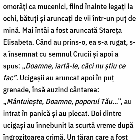
omorâți ca mucenici, fiind înainte legați la
ochi, bătuți și aruncați de vii într-un puț de
mină. Mai întâi a fost aruncată Stareța
Elisabeta. Când au prins-o, ea s-a rugat, s-
a însemnat cu semnul Crucii și apoi a
spus: „
Doamne, iartă-le, căci nu știu ce
fac”
. Ucigașii au aruncat apoi în puț
grenade, însă auzind cântarea:
„
Mântuiește, Doamne, poporul Tău…
”, au
intrat în panică și au plecat. Doi dintre
ucigași au înnebunit la scurtă vreme după
îngrozitoarea crimă. Un țăran care a fost