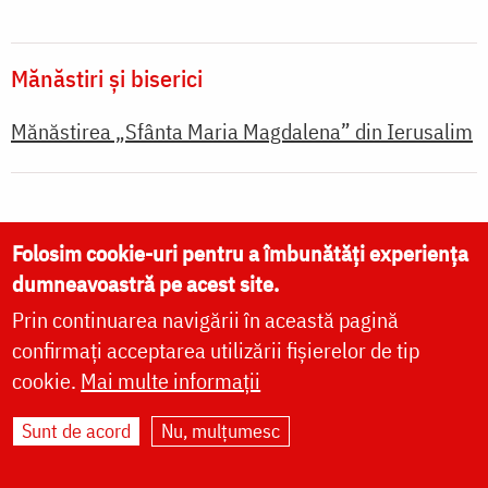
Mănăstiri și biserici
Mănăstirea „Sfânta Maria Magdalena” din Ierusalim
Citește despre:
Folosim cookie-uri pentru a îmbunătăți experiența
dumneavoastră pe acest site.
sfințenie
credință
rugăciune
Prin continuarea navigării în această pagină
milostenie
confirmați acceptarea utilizării fișierelor de tip
cookie.
Mai multe informații
Sunt de acord
Nu, mulțumesc