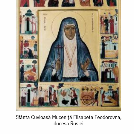
Sfânta
Sfânta Cuvioasă Muceniță Elisabeta Feodorovna,
ducesa Rusiei
Cuvioasă