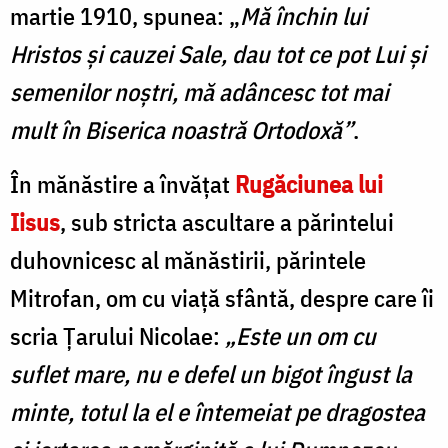
martie 1910, spunea: „
Mă închin lui
Hristos și cauzei Sale, dau tot ce pot Lui și
semenilor noștri, mă adâncesc tot mai
mult în Biserica noastră Ortodoxă”
.
În mănăstire a învățat
Rugăciunea lui
Iisus
, sub stricta ascultare a părintelui
duhovnicesc al mănăstirii, părintele
Mitrofan, om cu viață sfântă, despre care îi
scria Țarului Nicolae:
„Este un om cu
suflet mare, nu e defel un bigot îngust la
minte, totul la el e întemeiat pe dragostea