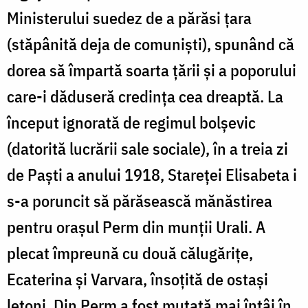
Ministerului suedez de a părăsi țara
(stăpânită deja de comuniști), spunând că
dorea să împartă soarta țării și a poporului
care-i dăduseră credința cea dreaptă. La
început ignorată de regimul bolșevic
(datorită lucrării sale sociale), în a treia zi
de Paști a anului 1918, Stareței Elisabeta i
s-a poruncit să părăsească mănăstirea
pentru orașul Perm din munții Urali. A
plecat împreună cu două călugărițe,
Ecaterina și Varvara, însoțită de ostași
letoni. Din Perm a fost mutată mai întâi în