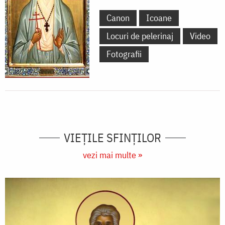
Canon
Icoane
Locuri de pelerinaj
Video
Fotografii
VIEŢILE SFINŢILOR
vezi mai multe »