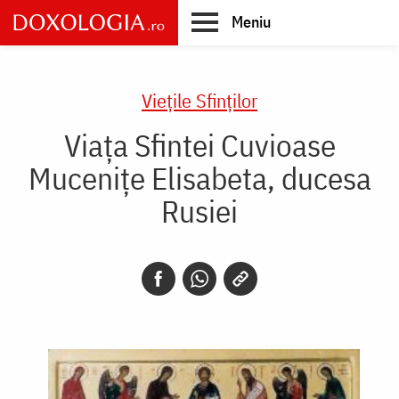
Skip
Meniu
to
main
Main
content
navigation
Vieţile Sfinţilor
Viața Sfintei Cuvioase
Mucenițe Elisabeta, ducesa
Rusiei