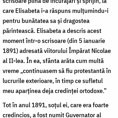
scrisoare plină de încurajări și sprijin, la
care Elisabeta i-a răspuns mulțumindu-i
pentru bunătatea sa și dragostea
părintească. Elisabeta a descris acest
moment într-o scrisoare (din 5 ianuarie
1891) adresată viitorului Împărat Nicolae
al II-lea. În ea, sfânta arăta cum multă
vreme „continuasem să fiu protestantă în
lucrurile exterioare, în timp ce sufletul
meu aparținea deja credinței ortodoxe.”
Tot în anul 1891, soțul ei, care era foarte
credincios, a fost numit Guvernator al