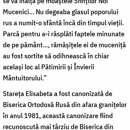
se va înălța pe moaștele Sfinților Noi
Mucenici… Nu degeaba glasul poporului
rus a numit-o sfântă încă din timpul vieții.
Parcă pentru a-i răsplăti faptele minunate
de pe pământ…, rămășițele ei de muceniță
au fost sortite să odihnească în chiar
același loc al Pătimirii și Învierii
Mântuitorului.”
Stareța Elisabeta a fost canonizată de
Biserica Ortodoxă Rusă din afara granițelor
în anul 1981, această canonizare fiind
recunoscută mai târziu de Biserica din