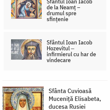
Sfântul Ioan Iacob
de la Neamț –
drumul spre
sfințenie
Sfântul Ioan Iacob
Hozevitul ‒
infirmierul cu har de
vindecare
Sfânta Cuvioasă
Muceniță Elisabeta,
ducesa Rusiei