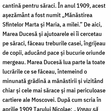
cantină pentru săraci. În anul 1909, acest
așezământ a fost numit „Mănăstirea
Sfintelor Marta și Maria, a milei.” De aici,
Marea Ducesă și ajutoarele ei îi cercetau
pe săraci, făceau treburile casei, îngrijeau
de copii, aducând pace și bucurie oriunde
mergeau. Marea Ducesă lua parte la toate
lucrările ce se făceau, întemeind o
minunată grădină a mănăstirii și vizitând
chiar și cele mai sărace și mai periculoase
cartiere ale Moscovei. După cum scria în
aprilie 1909 Țarului Nicolae: „
Vreau să