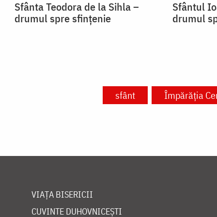
Sfânta Teodora de la Sihla –
Sfântul I
drumul spre sfințenie
drumul sp
sfânt
Împărăția Cer
VIAȚA BISERICII
CUVINTE DUHOVNICEȘTI