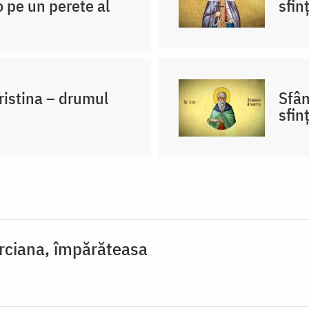
 pe un perete al
sfin
istina – drumul
Sfân
sfin
rciana, împărăteasa