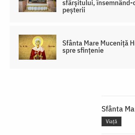
sfârșitului, însemnând-o
peșterii
Sfânta Mare Muceniță Hr
spre sfințenie
Sfânta Ma
Viață