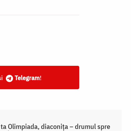
și
Telegram
!
ta Olimpiada, diaconița – drumul spre