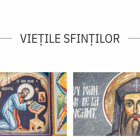
VIEŢILE SFINŢILOR