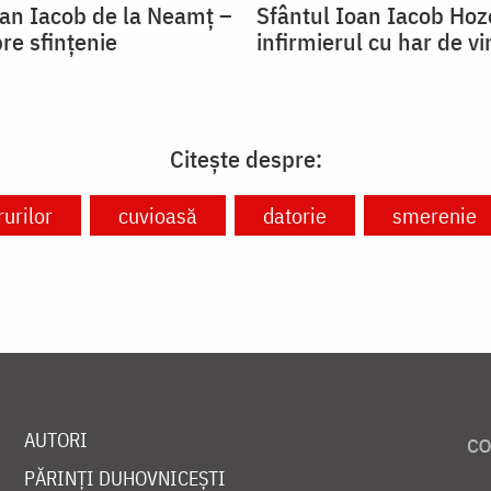
oan Iacob de la Neamț –
Sfântul Ioan Iacob Hoze
re sfințenie
infirmierul cu har de v
Citește despre:
urilor
cuvioasă
datorie
smerenie
AUTORI
PĂRINȚI DUHOVNICEȘTI