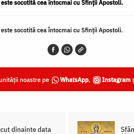
ste socotită cea întocmai cu Sfinţii Apostoli.
ste socotită cea întocmai cu Sfinţii Apostoli.
nității noastre pe
WhatsApp
,
Instagram
scut dinainte data
Sfân