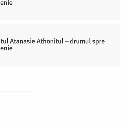
țenie
tul Atanasie Athonitul ‒ drumul spre
țenie