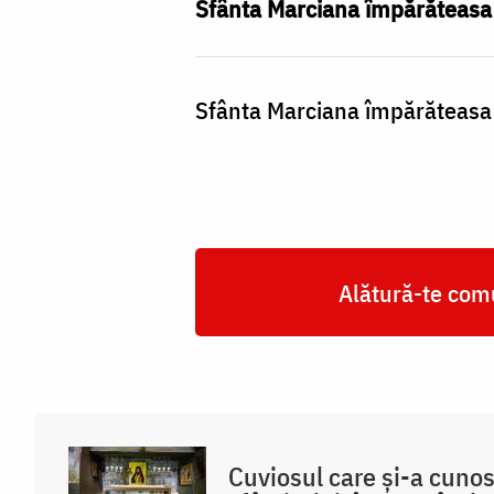
împărăteasa
Sfânta Marciana împărăteasa e
Sfânta Marciana împărăteasa e
Alătură-te comu
Cuviosul care și-a cuno