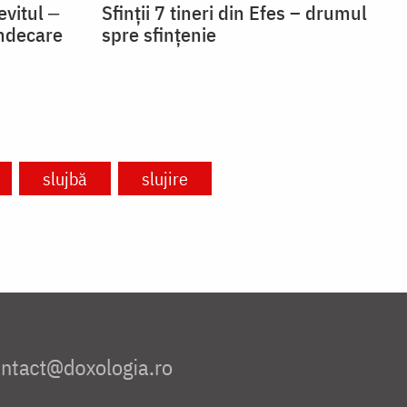
vitul ‒
Sfinții 7 tineri din Efes – drumul
indecare
spre sfințenie
slujbă
slujire