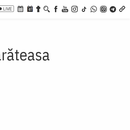
LIVE
07
ărăteasa