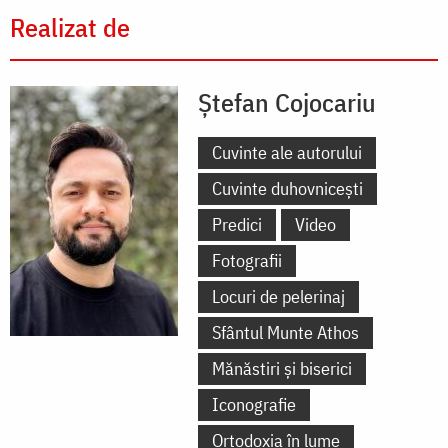
Realizat de
Ștefan Cojocariu
Cuvinte ale autorului
Cuvinte duhovnicești
Predici
Video
Fotografii
Locuri de pelerinaj
Sfântul Munte Athos
Mănăstiri și biserici
Iconografie
Ortodoxia în lume