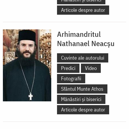
Articole despre autor
Arhimandritul
Nathanael Neacşu
Cuvinte ale autorului
Predici
Video
Fotografii
Sfântul Munte Athos
Mănăstiri și biserici
Articole despre autor