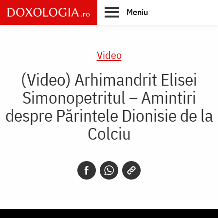
Skip
Meniu
to
main
Main
content
navigation
Video
(Video) Arhimandrit Elisei
Simonopetritul – Amintiri
despre Părintele Dionisie de la
Colciu