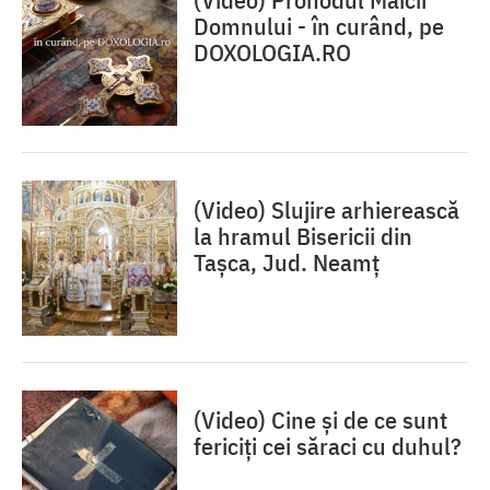
Domnului - în curând, pe
DOXOLOGIA.RO
(Video) Slujire arhierească
la hramul Bisericii din
Tașca, Jud. Neamț
(Video) Cine și de ce sunt
fericiți cei săraci cu duhul?