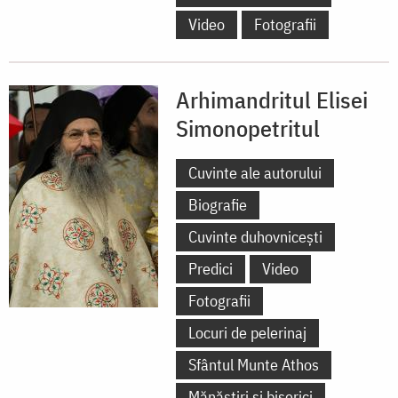
Video
Fotografii
Arhimandritul Elisei
Simonopetritul
Cuvinte ale autorului
Biografie
Cuvinte duhovnicești
Predici
Video
Fotografii
Locuri de pelerinaj
Sfântul Munte Athos
Mănăstiri și biserici