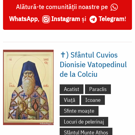
Alătură-te comunității noastre pe
WhatsApp
,
Instagram
și
Telegram
!
✝) Sfântul Cuvios
Dionisie Vatopedinul
de la Colciu
Acatist
Paraclis
Viață
Icoane
Sfinte moaște
Locuri de pelerinaj
Sfântul Munte Athos