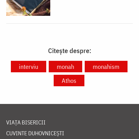
Citește despre:
interviu
monah
monahism
Athos
VIAȚA BISERICII
CUVINTE DUHOVNICEȘTI