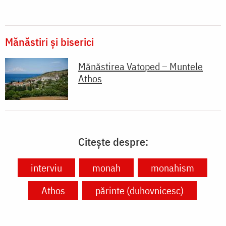
Mănăstiri și biserici
Mănăstirea Vatoped – Muntele
Athos
Citește despre:
interviu
monah
monahism
Athos
părinte (duhovnicesc)