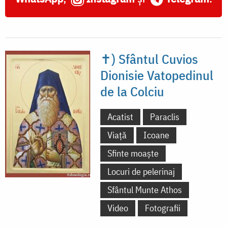
✝) Sfântul Cuvios
Dionisie Vatopedinul
de la Colciu
Acatist
Paraclis
Viață
Icoane
Sfinte moaște
Locuri de pelerinaj
Sfântul Munte Athos
Video
Fotografii