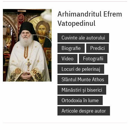
Arhimandritul Efrem
Vatopedinul
Cuvinte ale autorului
Biografie
Predici
Video
Fotografii
Locuri de pelerinaj
Sfântul Munte Athos
Mănăstiri și biserici
Ortodoxia în lume
Articole despre autor