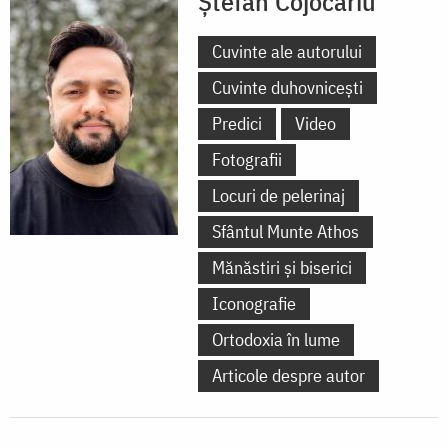
Ștefan Cojocariu
Cuvinte ale autorului
Cuvinte duhovnicești
Predici
Video
Fotografii
Locuri de pelerinaj
Sfântul Munte Athos
Mănăstiri și biserici
Iconografie
Ortodoxia în lume
Articole despre autor