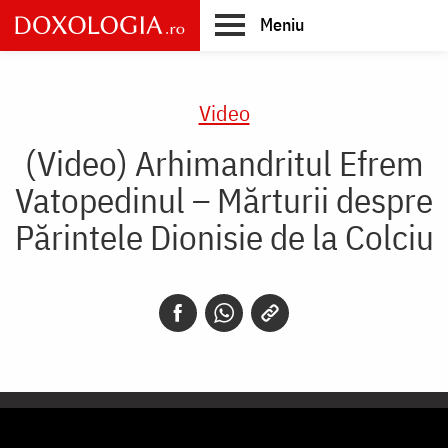
Skip
Meniu
to
main
Main
content
navigation
Video
(Video) Arhimandritul Efrem
Vatopedinul – Mărturii despre
Părintele Dionisie de la Colciu