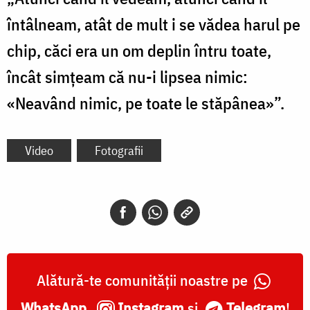
întâlneam, atât de mult i se vădea harul pe
chip, căci era un om deplin întru toate,
încât simțeam că nu-i lipsea nimic:
«Neavând nimic, pe toate le stăpânea»”.
Video
Fotografii
Alătură-te comunității noastre pe
WhatsApp
,
Instagram
și
Telegram
!