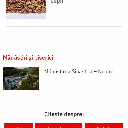
copii
Mănăstiri și biserici
Mănăstirea Sihăstria – Neamț
Citește despre: