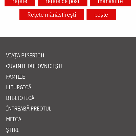
rețete
rețete de post
mănăstire
Rețete mănăstirești
pește
VIAȚA BISERICII
CUVINTE DUHOVNICEȘTI
FAMILIE
LITURGICĂ
BIBLIOTECĂ
ÎNTREABĂ PREOTUL
MEDIA
ȘTIRI