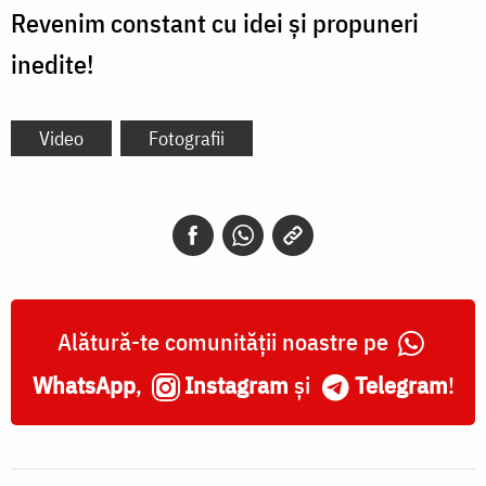
Revenim constant cu idei și propuneri
inedite!
Video
Fotografii
Alătură-te comunității noastre pe
WhatsApp
,
Instagram
și
Telegram
!