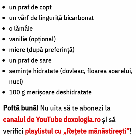
un praf de copt
un vârf de linguriță bicarbonat
o lămâie
vanilie (opțional)
miere (după preferință)
un praf de sare
semințe hidratate (dovleac, floarea soarelui,
nuci)
100 g merișoare deshidratate
Poftă bună!
Nu uita
s
ă te abonezi la
canalul de YouTube doxologia.ro
și să
verifici
playlistul cu „Rețete mănăstirești”
!