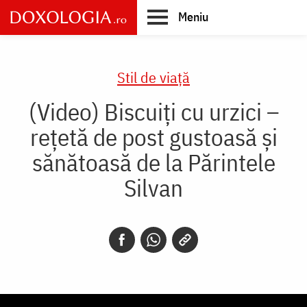
Skip
Meniu
to
main
Main
content
navigation
Stil de viaţă
(Video) Biscuiți cu urzici –
rețetă de post gustoasă și
sănătoasă de la Părintele
Silvan