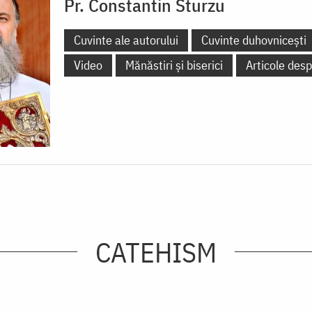
Pr. Constantin Sturzu
Cuvinte ale autorului
Cuvinte duhovnicești
Video
Mănăstiri și biserici
Articole desp
CATEHISM