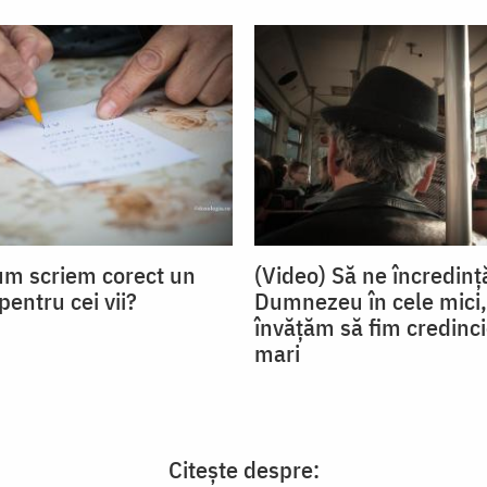
um scriem corect un
(Video) Să ne încredinț
entru cei vii?
Dumnezeu în cele mici,
învățăm să fim credinci
mari
Citește despre: