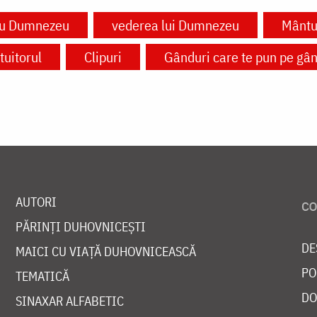
cu Dumnezeu
vederea lui Dumnezeu
Mântui
uitorul
Clipuri
Gânduri care te pun pe gân
AUTORI
PĂRINȚI DUHOVNICEȘTI
DE
MAICI CU VIAȚĂ DUHOVNICEASCĂ
PO
TEMATICĂ
DO
SINAXAR ALFABETIC