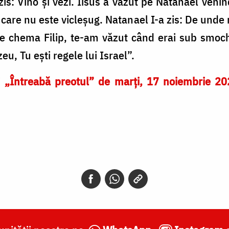
zis: Vino şi vezi. Iisus a văzut pe Natanael venin
în care nu este vicleşug. Natanael I-a zis: De und
a te chema Filip, te-am văzut când erai sub smo
eu, Tu eşti regele lui Israel”.
i
„Întreabă preotul” de marți, 17 noiembrie 20