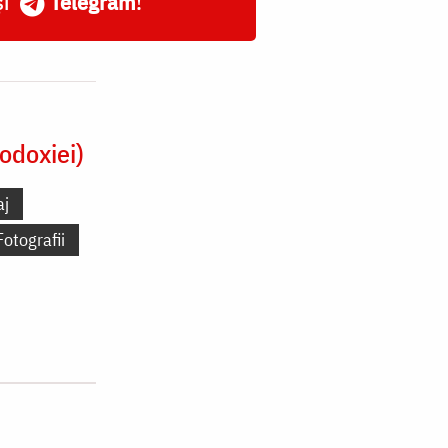
și
Telegram
!
odoxiei)
aj
Fotografii