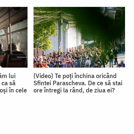
ăm lui
(Video) Te poți închina oricând
 ca să
Sfintei Parascheva. De ce să stai
oși în cele
ore întregi la rând, de ziua ei?