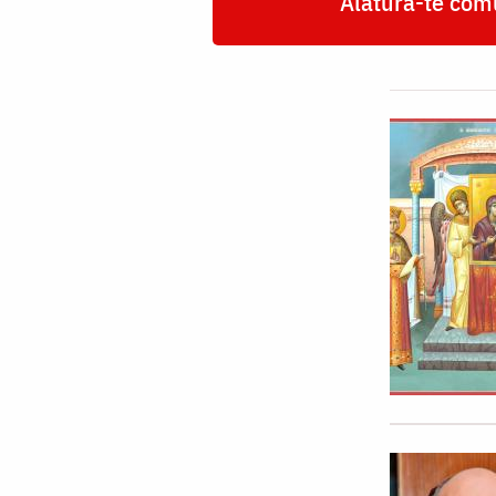
Alătură-te comu