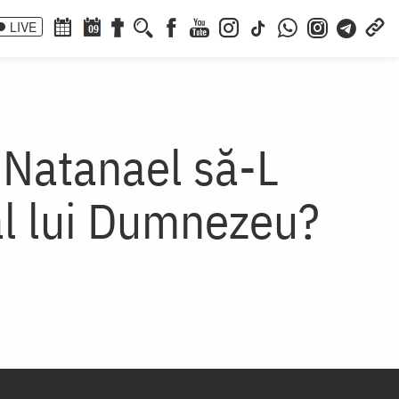
LIVE
09
 Natanael să-L
al lui Dumnezeu?