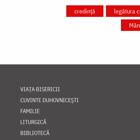
credință
legătura 
Mânt
VIAȚA BISERICII
CUVINTE DUHOVNICEȘTI
FAMILIE
LITURGICĂ
BIBLIOTECĂ