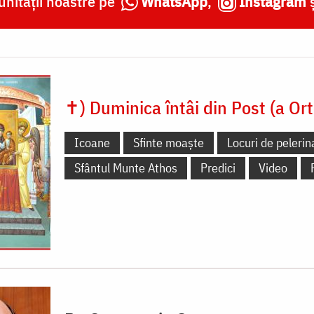
nității noastre pe
WhatsApp
,
Instagram
✝) Duminica întâi din Post (a Ort
Icoane
Sfinte moaște
Locuri de pelerin
Sfântul Munte Athos
Predici
Video