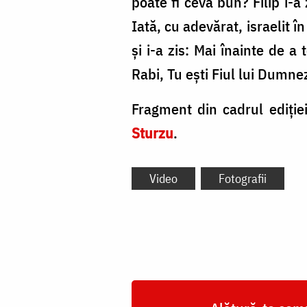
poate fi ceva bun? Filip i-a 
Iată, cu adevărat, israelit 
şi i-a zis: Mai înainte de 
Rabi, Tu eşti Fiul lui Dumnez
Fragment din cadrul ediție
Sturzu
.
Video
Fotografii