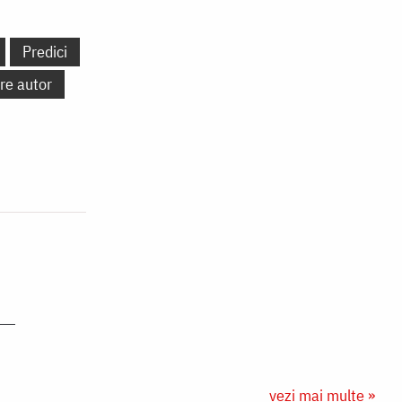
Predici
re autor
vezi mai multe »