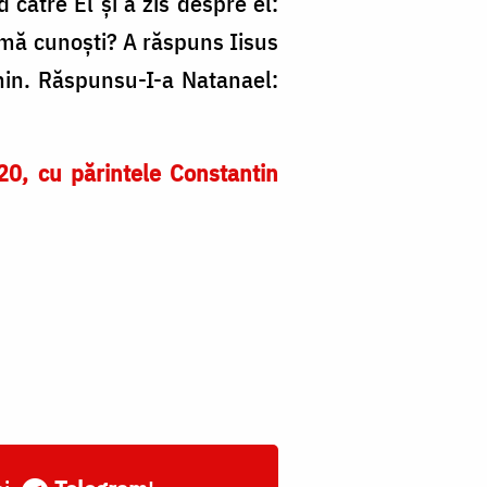
d către El şi a zis despre el:
e mă cunoşti? A răspuns Iisus
chin. Răspunsu-I-a Natanael:
20, cu părintele Constantin