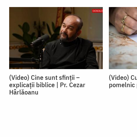
(Video) Cine sunt sfinții –
(Video) C
explicații biblice | Pr. Cezar
pomelnic p
Hârlăoanu