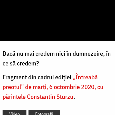
Dacă nu mai credem nici în dumnezeire, în
ce să credem?
Fragment din cadrul ediției
„Întreabă
preotul” de marți, 6 octombrie 2020, cu
părintele Constantin Sturzu
.
Video
Fotografii