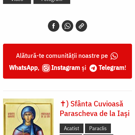
Alătură-te comunității noastre pe
WhatsApp
,
Instagram
și
Telegram
!
✝) Sfânta Cuvioasă
Parascheva de la Iași
Acatist
Paraclis