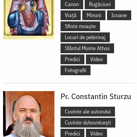
Canon
Rugăciuni
Viață
Minuni
Icoane
Sfinte moaște
Locuri de pelerinaj
Sfântul Munte Athos
Predici
Video
Fotografii
Pr. Constantin Sturzu
Cuvinte ale autorului
Cuvinte duhovnicești
Predici
Video