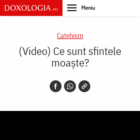
Skip
Meniu
to
main
Main
content
navigation
Catehism
(Video) Ce sunt sfintele
moaște?