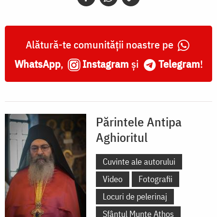
Alătură-te comunității noastre pe
WhatsApp
,
Instagram
și
Telegram
!
Părintele Antipa
Aghioritul
Cuvinte ale autorului
Video
Fotografii
Locuri de pelerinaj
Sfântul Munte Athos