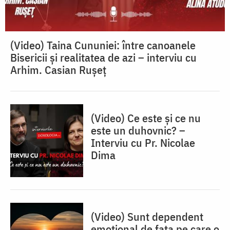
(Video) Taina Cununiei: între canoanele
Bisericii și realitatea de azi – interviu cu
Arhim. Casian Rușeț
(Video) Ce este și ce nu
este un duhovnic? –
Interviu cu Pr. Nicolae
Dima
(Video) Sunt dependent
emoțional de fata pe care o