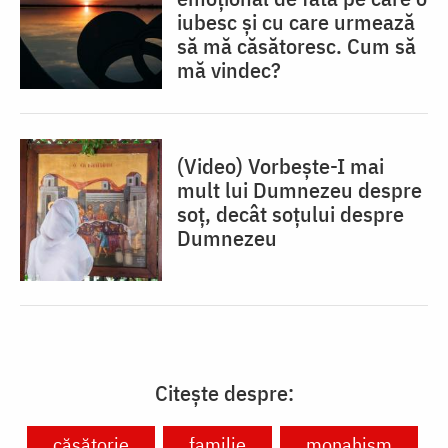
iubesc și cu care urmează
să mă căsătoresc. Cum să
mă vindec?
(Video) Vorbește-I mai
mult lui Dumnezeu despre
soț, decât soțului despre
Dumnezeu
Citește despre:
căsătorie
familie
monahism