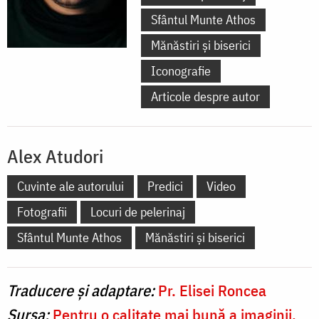
Sfântul Munte Athos
Mănăstiri și biserici
Iconografie
Articole despre autor
Alex Atudori
Cuvinte ale autorului
Predici
Video
Fotografii
Locuri de pelerinaj
Sfântul Munte Athos
Mănăstiri și biserici
Traducere și adaptare:
Pr. Elisei Roncea
Sursa:
Pentru o calitate mai bună a imaginii,