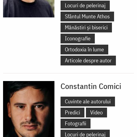
Locuri de pelerinaj
Sfântul Munte Athos
Mănăstiri și biserici
Iconografie
Ortodoxia în lume
Articole despre autor
Constantin Comici
Cuvinte ale autorului
Predici
Video
Fotografii
Locuri de pelerinaj