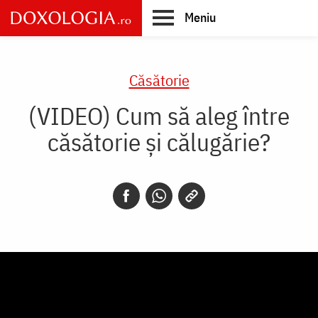
Skip
Meniu
to
main
Main
content
navigation
Căsătorie
(VIDEO) Cum să aleg între
căsătorie și călugărie?