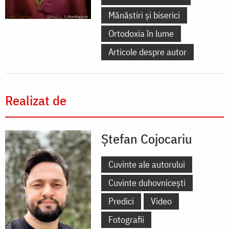
Mănăstiri și biserici
Ortodoxia în lume
Articole despre autor
Realizat de
Ștefan Cojocariu
Cuvinte ale autorului
Cuvinte duhovnicești
Predici
Video
Fotografii