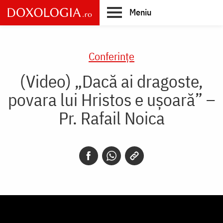
Skip
Meniu
to
main
Main
content
navigation
Conferințe
(Video) „Dacă ai dragoste,
povara lui Hristos e ușoară” –
Pr. Rafail Noica