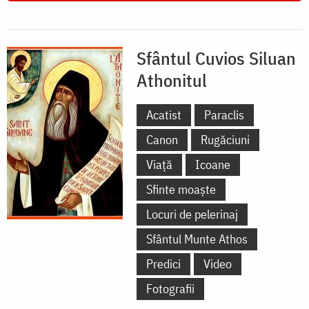
Sfântul Cuvios Siluan
Athonitul
Acatist
Paraclis
Canon
Rugăciuni
Viață
Icoane
Sfinte moaște
Locuri de pelerinaj
Sfântul Munte Athos
Predici
Video
Fotografii