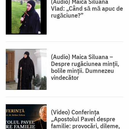
(Audio) Maica Siluana
Vlad: „Când să mă apuc de
rugăciune?”
(Audio) Maica Siluana –
Despre rugăciunea minții,
bolile minții. Dumnezeu
vindecător
(Video) Conferința
„Apostolul Pavel despre
familie: provocări, dileme,