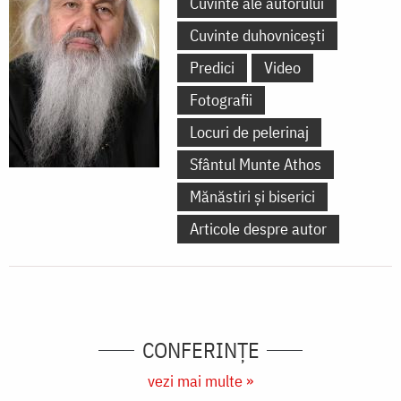
Cuvinte ale autorului
Cuvinte duhovnicești
Predici
Video
Fotografii
Locuri de pelerinaj
Sfântul Munte Athos
Mănăstiri și biserici
Articole despre autor
CONFERINȚE
vezi mai multe »