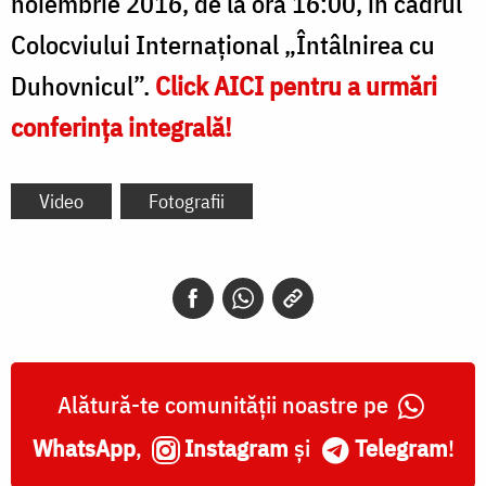
noiembrie 2016, de la ora 16:00, în cadrul
Colocviului Internațional „Întâlnirea cu
Duhovnicul”.
Click AICI pentru a urmări
conferința integrală!
Video
Fotografii
Alătură-te comunității noastre pe
WhatsApp
,
Instagram
și
Telegram
!