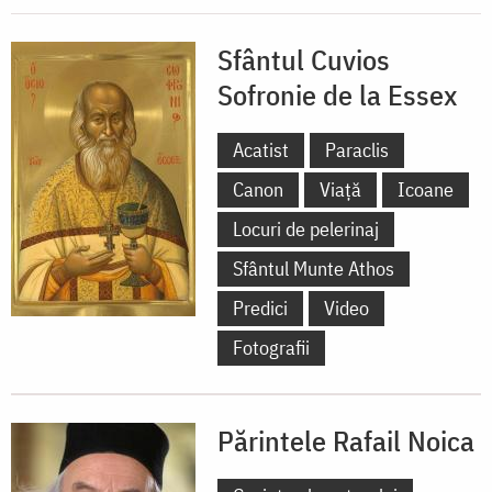
Sfântul Cuvios
Sofronie de la Essex
Acatist
Paraclis
Canon
Viață
Icoane
Locuri de pelerinaj
Sfântul Munte Athos
Predici
Video
Fotografii
Părintele Rafail Noica