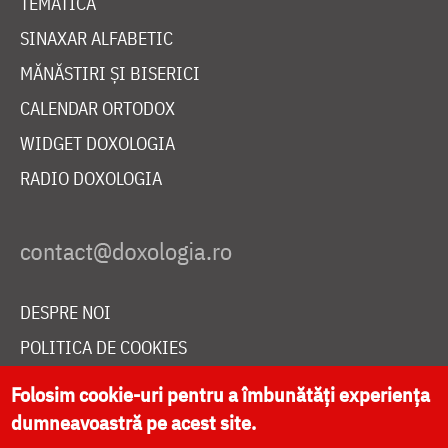
TEMATICĂ
SINAXAR ALFABETIC
MĂNĂSTIRI ȘI BISERICI
CALENDAR ORTODOX
WIDGET DOXOLOGIA
RADIO DOXOLOGIA
DESPRE NOI
POLITICA DE COOKIES
DONEAZĂ ONLINE PENTRU CATEDRALA NAȚIONALĂ
Folosim cookie-uri pentru a îmbunătăți experiența
dumneavoastră pe acest site.