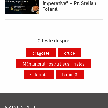
imperative” – Pr. Stelian
Tofană
Citește despre:
dragoste
cruce
Mântuitorul nostru Iisus Hristos
suferință
biruință
VIAȚA BISERICII