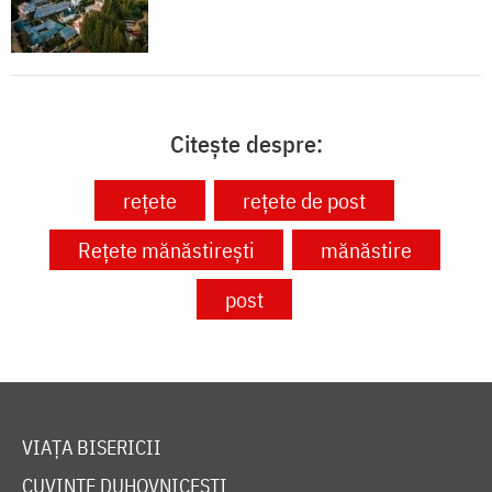
Citește despre:
rețete
rețete de post
Rețete mănăstirești
mănăstire
post
VIAȚA BISERICII
CUVINTE DUHOVNICEȘTI