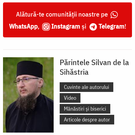
Alătură-te comunității noastre pe
WhatsApp
,
Instagram
și
Telegram
!
Părintele Silvan de la
Sihăstria
Cuvinte ale autorului
Video
Mănăstiri și biserici
Articole despre autor