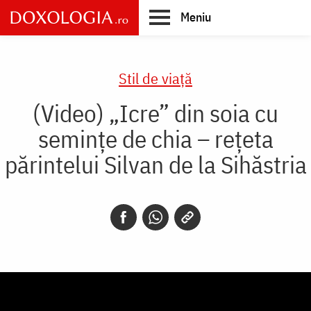
Skip
Meniu
to
main
Main
content
navigation
Stil de viaţă
(Video) „Icre” din soia cu
semințe de chia – rețeta
părintelui Silvan de la Sihăstria