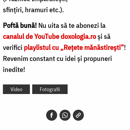
sfințiri, hramuri etc.).
Poftă bună!
Nu uita
s
ă te abonezi la
canalul de YouTube doxologia.ro
și să
verifici
playlistul cu „Rețete mănăstirești”
!
Revenim constant cu idei și propuneri
inedite!
Video
Fotografii