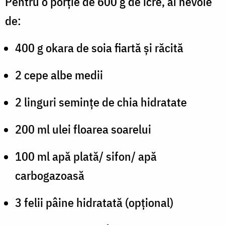
Pentru o porție de
600 g de icre, ai nevoie
de:
400 g okara de soia fiartă și răcită
2 cepe albe medii
2 linguri semințe de chia hidratate
200 ml ulei floarea soarelui
100 ml apă plată/ sifon/ apă
carbogazoasă
3 felii pâine hidratată (opțional)