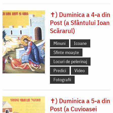
✝) Duminica a 4-a din
Post (a Sfântului Ioan
Scărarul)
Minuni
Icoane
Sfinte moaște
Locuri de pelerinaj
Predici
Video
Fotografii
✝) Duminica a 5-a din
Post (a Cuvioasei