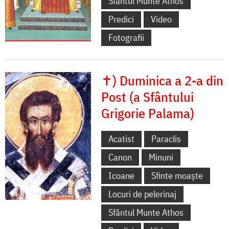
Sfântul Munte Athos
Predici
Video
Fotografii
✝) Duminica a 2-a din
Post (a Sfântului
Grigorie Palama)
Acatist
Paraclis
Canon
Minuni
Icoane
Sfinte moaște
Locuri de pelerinaj
Sfântul Munte Athos