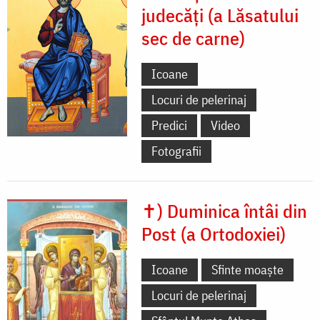
judecăți (a Lăsatului
sec de carne)
Icoane
Locuri de pelerinaj
Predici
Video
Fotografii
✝) Duminica întâi din
Post (a Ortodoxiei)
Icoane
Sfinte moaște
Locuri de pelerinaj