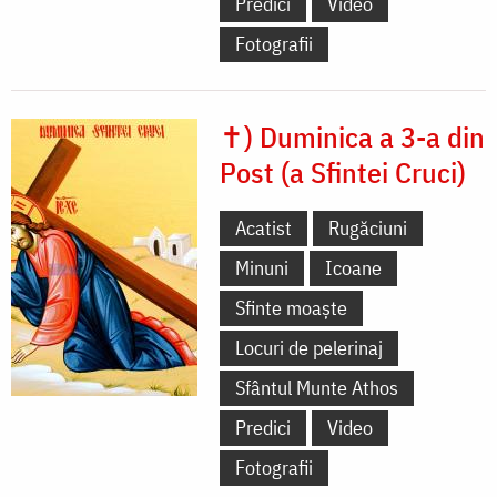
Predici
Video
Fotografii
✝) Duminica a 3-a din
Post (a Sfintei Cruci)
Acatist
Rugăciuni
Minuni
Icoane
Sfinte moaște
Locuri de pelerinaj
Sfântul Munte Athos
Predici
Video
Fotografii