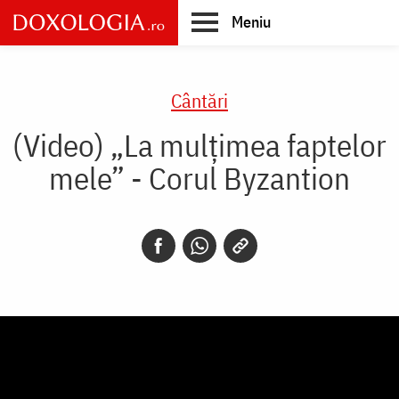
Skip
Meniu
to
main
Main
content
navigation
Cântări
(Video) „La mulțimea faptelor
mele” - Corul Byzantion