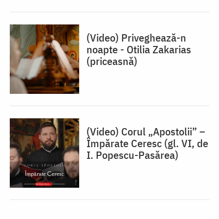
(Video) Priveghează-n
noapte - Otilia Zakarias
(priceasnă)
(Video) Corul „Apostolii” –
⁠Împărate Ceresc (gl. VI, de
I. Popescu-Pasărea)