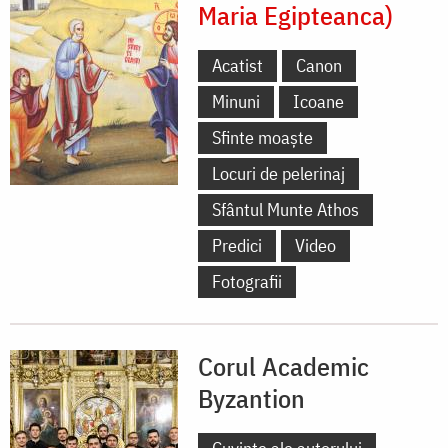
Maria Egipteanca)
Acatist
Canon
Minuni
Icoane
Sfinte moaște
Locuri de pelerinaj
Sfântul Munte Athos
Predici
Video
Fotografii
Corul Academic
Byzantion