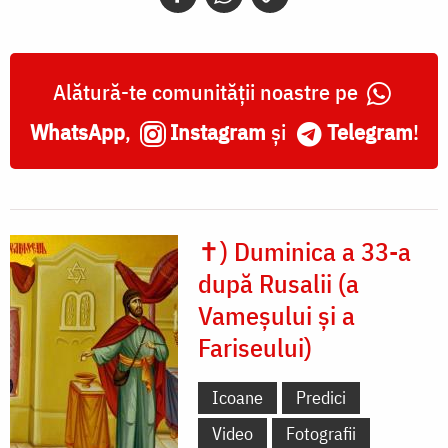
Alătură-te comunității noastre pe
WhatsApp
,
Instagram
și
Telegram
!
✝) Duminica a 33-a
după Rusalii (a
Vameșului și a
Fariseului)
Icoane
Predici
Video
Fotografii