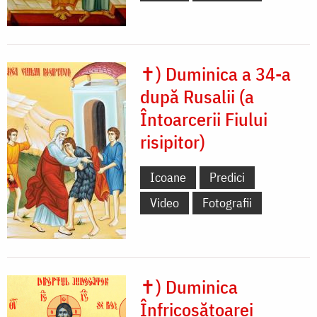
✝) Duminica a 34-a
după Rusalii (a
Întoarcerii Fiului
risipitor)
Icoane
Predici
Video
Fotografii
✝) Duminica
Înfricoșătoarei