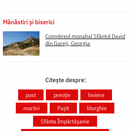
Mănăstiri și biserici
Complexul monahal Sfântul David
din Gareji, Georgia
Citește despre:
post
preoție
înviere
martiri
Paști
liturghie
Sfânta Împărtășanie