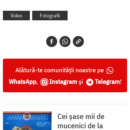
Video
Fotografii
Alătură-te comunității noastre pe
WhatsApp
,
Instagram
și
Telegram
!
Cei șase mii de
mucenici de la