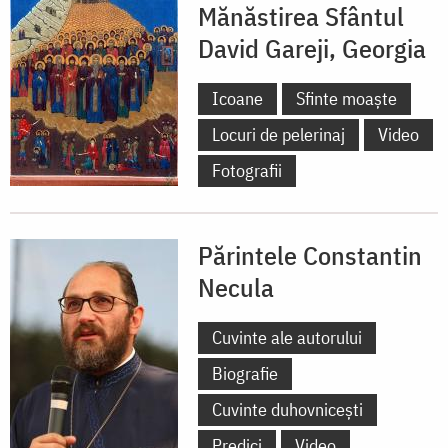
Mănăstirea Sfântul
David Gareji, Georgia
Icoane
Sfinte moaște
Locuri de pelerinaj
Video
Fotografii
Părintele Constantin
Necula
Cuvinte ale autorului
Biografie
Cuvinte duhovnicești
Predici
Video