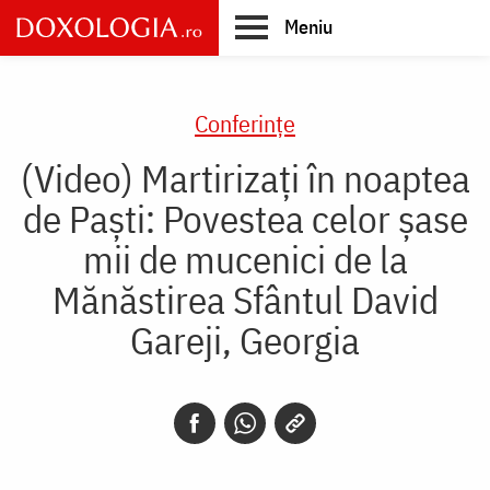
Skip
Meniu
to
main
Main
content
navigation
Conferințe
(Video) Martirizați în noaptea
de Paști: Povestea celor șase
mii de mucenici de la
Mănăstirea Sfântul David
Gareji, Georgia