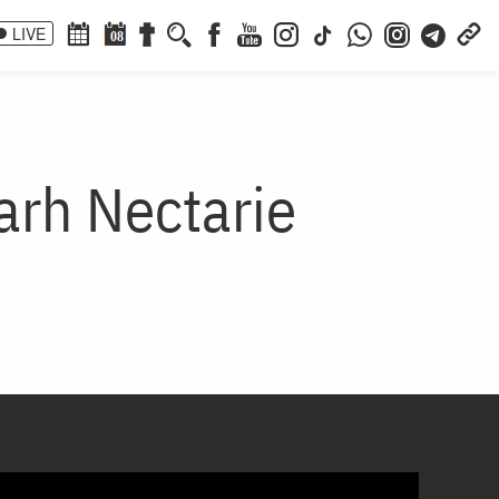
LIVE
08
arh Nectarie