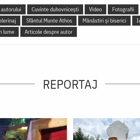
 autorului
Cuvinte duhovnicești
Video
Fotografii
elerinaj
Sfântul Munte Athos
Mănăstiri și biserici
I
în lume
Articole despre autor
REPORTAJ