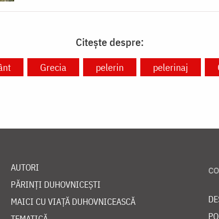
Citește despre:
ânt
Grecia
pelerin
pelerinaj
AUTORI
PĂRINȚI DUHOVNICEȘTI
DE
MAICI CU VIAȚĂ DUHOVNICEASCĂ
PO
TEMATICĂ