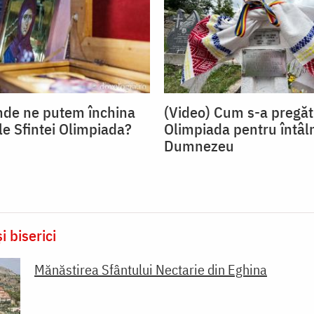
nde ne putem închina
(Video) Cum s-a pregăt
le Sfintei Olimpiada?
Olimpiada pentru întâl
Dumnezeu
i biserici
Mănăstirea Sfântului Nectarie din Eghina