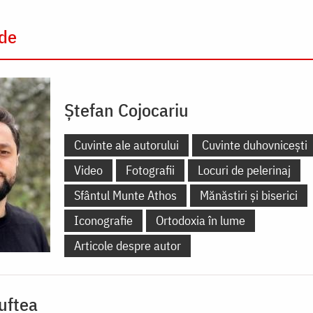
 de
Ștefan Cojocariu
Cuvinte ale autorului
Cuvinte duhovnicești
Video
Fotografii
Locuri de pelerinaj
Sfântul Munte Athos
Mănăstiri și biserici
Iconografie
Ortodoxia în lume
Articole despre autor
uftea