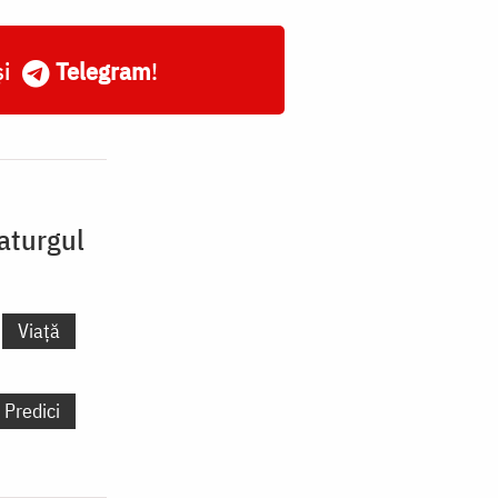
și
Telegram
!
aturgul
Viață
Predici