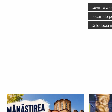
Cuvinte ale
Locuri de p
Ortodoxia 