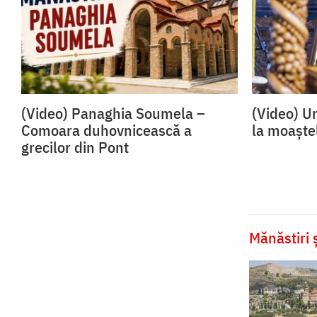
(Video) Panaghia Soumela –
(Video) U
Comoara duhovnicească a
la moaște
grecilor din Pont
Mănăstiri ș