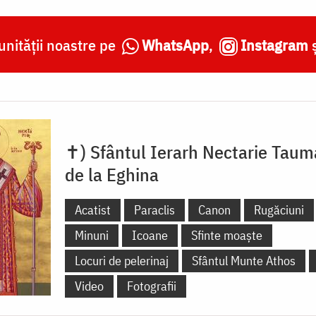
nității noastre pe
WhatsApp
,
Instagram
✝) Sfântul Ierarh Nectarie Taum
de la Eghina
Acatist
Paraclis
Canon
Rugăciuni
Minuni
Icoane
Sfinte moaște
Locuri de pelerinaj
Sfântul Munte Athos
Video
Fotografii