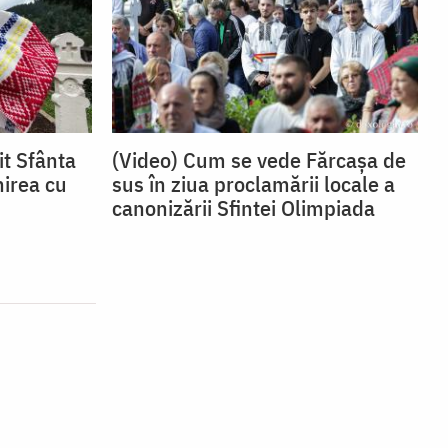
it Sfânta
(Video) Cum se vede Fărcașa de
nirea cu
sus în ziua proclamării locale a
canonizării Sfintei Olimpiada