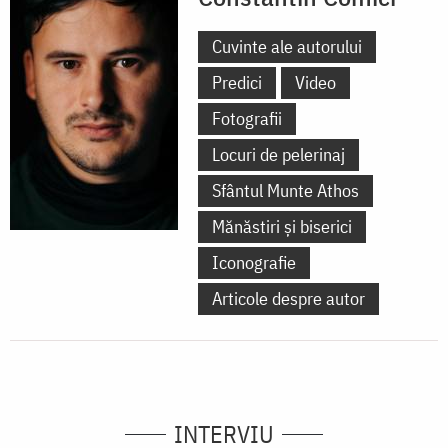
Cuvinte ale autorului
Predici
Video
Fotografii
Locuri de pelerinaj
Sfântul Munte Athos
Mănăstiri și biserici
Iconografie
Articole despre autor
INTERVIU