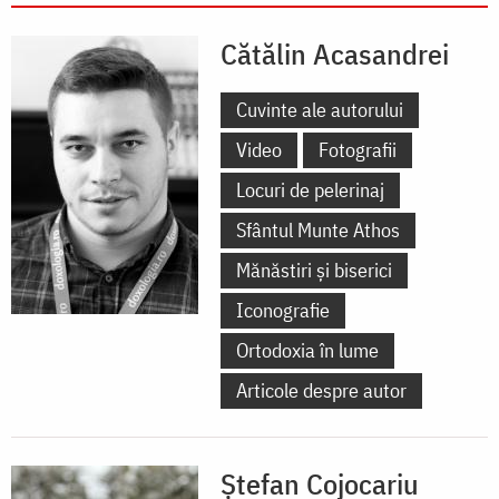
Cătălin Acasandrei
Cuvinte ale autorului
Video
Fotografii
Locuri de pelerinaj
Sfântul Munte Athos
Mănăstiri și biserici
Iconografie
Ortodoxia în lume
Articole despre autor
Ștefan Cojocariu