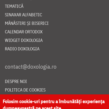
TEMATICĂ
SINAXAR ALFABETIC
MĂNĂSTIRI ȘI BISERICI
CALENDAR ORTODOX
WIDGET DOXOLOGIA
RADIO DOXOLOGIA
DESPRE NOI
POLITICA DE COOKIES
DONEAZĂ ONLINE PENTRU CATEDRALA NAȚIONALĂ
Folosim cookie-uri pentru a îmbunătăți experiența
dumneavoastră pe acest site.