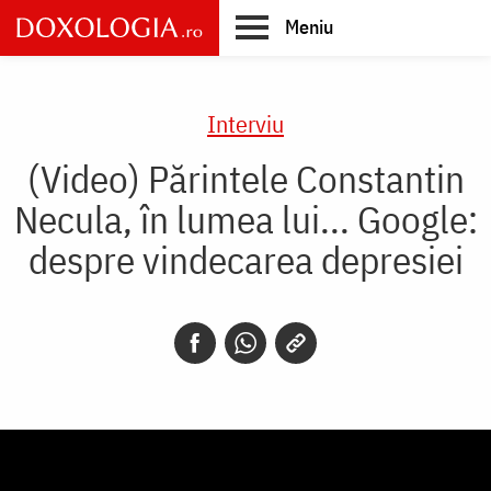
Skip
Meniu
to
main
Main
content
navigation
Interviu
(Video) Părintele Constantin
Necula, în lumea lui... Google:
despre vindecarea depresiei