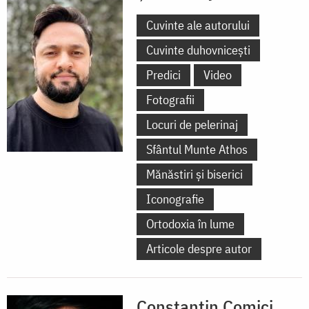
Cuvinte ale autorului
Cuvinte duhovnicești
Predici
Video
Fotografii
Locuri de pelerinaj
Sfântul Munte Athos
Mănăstiri și biserici
Iconografie
Ortodoxia în lume
Articole despre autor
Constantin Comici