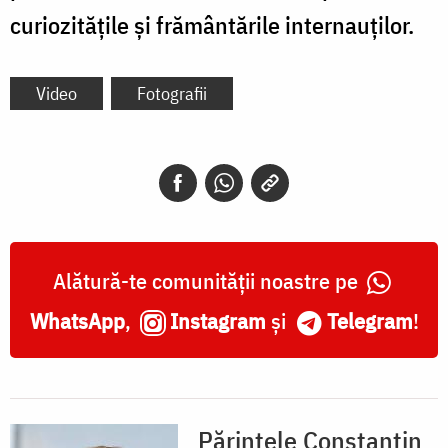
curiozitățile și frământările internauților.
Video
Fotografii
Alătură-te comunității noastre pe
WhatsApp
,
Instagram
și
Telegram
!
Părintele Constantin