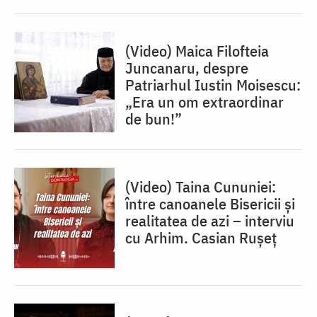
(Video) Maica Filofteia
Juncanaru, despre
Patriarhul Iustin Moisescu:
„Era un om extraordinar
de bun!”
(Video) Taina Cununiei:
între canoanele Bisericii și
realitatea de azi – interviu
cu Arhim. Casian Rușeț