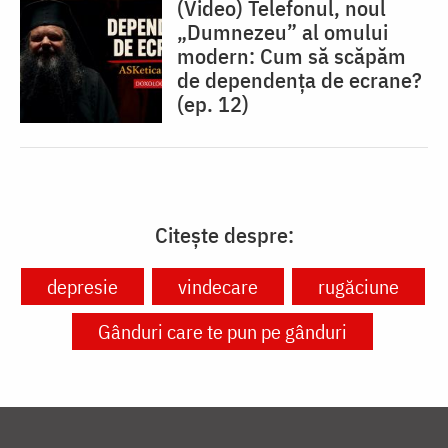
(Video) Telefonul, noul
„Dumnezeu” al omului
modern: Cum să scăpăm
de dependența de ecrane?
(ep. 12)
Citește despre:
depresie
vindecare
rugăciune
Gânduri care te pun pe gânduri