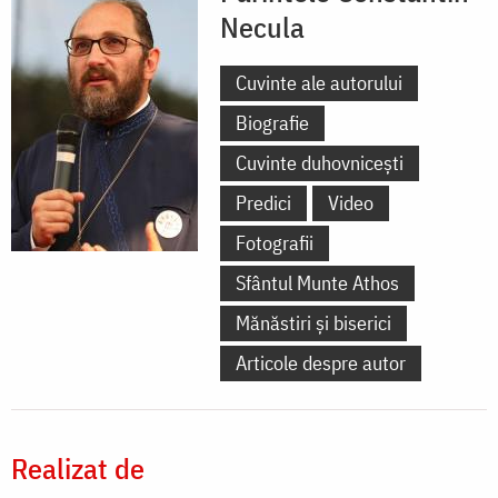
Necula
Cuvinte ale autorului
Biografie
Cuvinte duhovnicești
Predici
Video
Fotografii
Sfântul Munte Athos
Mănăstiri și biserici
Articole despre autor
Realizat de