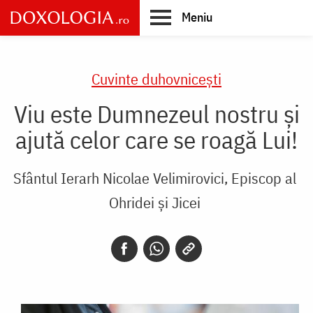
Skip
Meniu
to
main
Main
content
navigation
Cuvinte duhovnicești
Viu este Dumnezeul nostru și
ajută celor care se roagă Lui!
Sfântul Ierarh Nicolae Velimirovici, Episcop al
Ohridei și Jicei