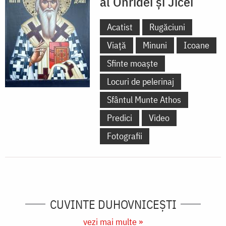
al Ohridei și Jicei
Acatist
Rugăciuni
Viață
Minuni
Icoane
Sfinte moaște
Locuri de pelerinaj
Sfântul Munte Athos
Predici
Video
Fotografii
CUVINTE DUHOVNICEȘTI
vezi mai multe »