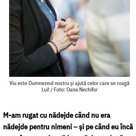
Viu
Viu este Dumnezeul nostru și ajută celor care se roagă
Lui! / Foto: Oana Nechifor
este
Dumnezeul
nostru
M-am rugat cu nădejde când nu era
și
nădejde pentru nimeni – și pe când eu încă
ajută