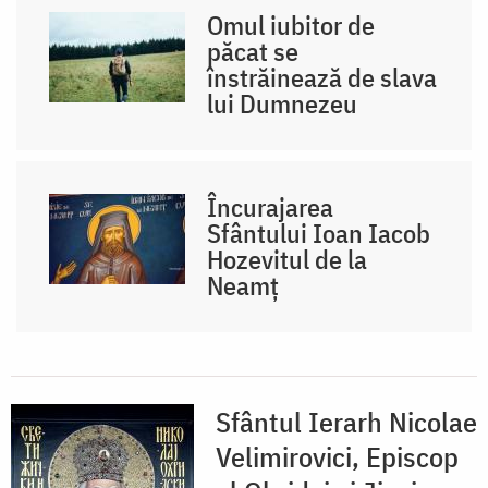
Omul iubitor de
păcat se
înstrăinează de slava
lui Dumnezeu
Încurajarea
Sfântului Ioan Iacob
Hozevitul de la
Neamț
Sfântul Ierarh Nicolae
Velimirovici, Episcop