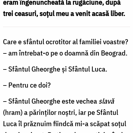
eram îngenuncheată la rugăciune, după
celor
trei ceasuri, soțul meu a venit acasă liber.
care
se
roagă
Care e sfântul ocrotitor al familiei voastre?
Lui!
– am întrebat-o pe o doamnă din Beograd.
/
– Sfântul Gheorghe şi Sfântul Luca.
Foto:
Oana
– Pentru ce doi?
Nechifor
– Sfântul Gheorghe este vechea
slavă
(hram) a părinţilor noştri, iar pe Sfântul
Luca îl prăznuim fiindcă mi-a scăpat soţul