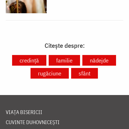
Citește despre:
credință
familie
nădejde
rugăciune
sfânt
VIAȚA BISERICII
CUVINTE DUHOVNICEȘTI