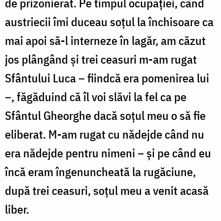
de prizonierat. Pe timpul ocupaţiei, când
austriecii îmi duceau soţul la închisoare ca
mai apoi să-l interneze în lagăr, am căzut
jos plângând şi trei ceasuri m-am rugat
Sfântului Luca – fiindcă era pomenirea lui
–, făgăduind că îl voi slăvi la fel ca pe
Sfântul Gheorghe dacă soţul meu o să fie
eliberat. M-am rugat cu nădejde când nu
era nădejde pentru nimeni – şi pe când eu
încă eram îngenuncheată la rugăciune,
după trei ceasuri, soţul meu a venit acasă
liber.