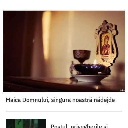
Maica Domnului, singura noastră nădejde
Postul, privegherile și