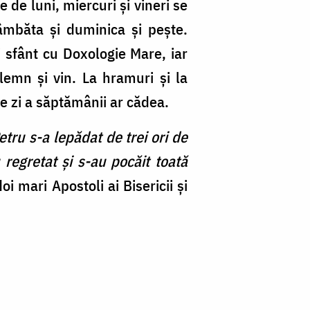
ele de luni, miercuri și vineri se
âmbăta și duminica și pește.
i sfânt cu Doxologie Mare, iar
lemn și vin. La hramuri și la
ce zi a săptămânii ar cădea.
etru s-a lepădat de trei ori de
 regretat și s-au pocăit toată
i mari Apostoli ai Bisericii și