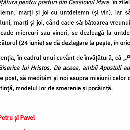
țătura pentru posturi din Ceaslovul Mare
, în zil
mn, marți și joi cu untdelemn (și vin), iar s
luni, marți și joi, când cade sărbătoarea vreunu
cade miercuri sau vineri, se dezleagă la untde
torul (24 iunie) se dă dezlegare la pește, în ori
denția, în cadrul unui cuvânt de învățătură, că
„P
 Biserica lui Hristos. De aceea, ambii Apostoli au
 de post, să medităm și noi asupra misiunii celor do
tință, modelul lor de smerenie și pocăință.
Petru şi Pavel