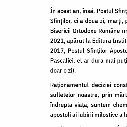
În acest an, însă, Postul Sfi
Sfinților, ci a doua zi, marți
Bisericii Ortodoxe Române nr
2021, apărut la Editura Insti
2017, Postul Sfinților Aposto
Pascaliei, el ar dura mai puț
doar o zi).
Raționamentul deciziei cons
sufletelor noastre, prin măr
îndrepta viaţa, suntem chema
apostoli ai iubirii milostive a l