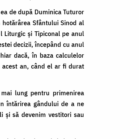
lunea de după Duminica Tuturor
în hotărârea Sfântului Sinod al
Liturgic și Tipiconal pe anul
stei decizii, începând cu anul
chiar dacă, în baza calculelor
 acest an, când el ar fi durat
p mai lung pentru primenirea
in întărirea gândului de a ne
i și să devenim vestitori sau