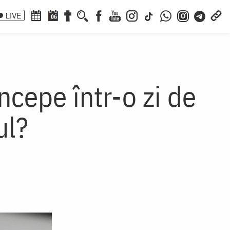
LIVE
06
începe într-o zi de
ul?