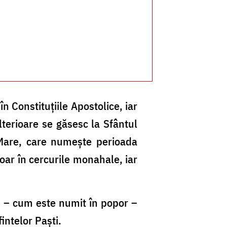
în Constituțiile Apostolice, iar
lterioare se găsesc la Sfântul
 Mare, care numeşte perioada
doar în cercurile monahale, iar
ui – cum este numit în popor –
intelor Paști.