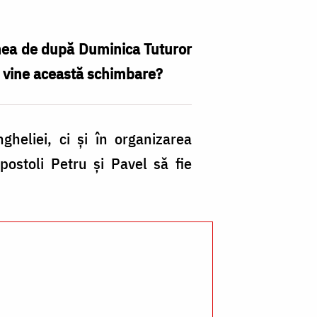
lunea de după Duminica Tuturor
de vine această schimbare?
Fo
heliei, ci și în organizarea
B
postoli Petru și Pavel să fie
Bu