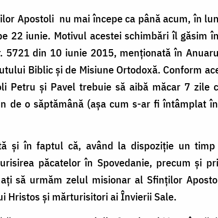
nților Apostoli nu mai începe ca până acum, în 
, pe 22 iunie. Motivul acestei schimbări îl găsim 
. 5721 din 10 iunie 2015, menționată în Anuarul 
tutului Biblic şi de Misiune Ortodoxă. Conform ace
li Petru și Pavel trebuie să aibă măcar 7 zile 
in de o săptămână (așa cum s-ar fi întâmplat în
tă și în faptul că, având la dispoziție un tim
turisirea păcatelor în Spovedanie, precum şi pr
ți să urmăm zelul misionar al Sfinților Apostol
ui Hristos și mărturisitori ai Învierii Sale.