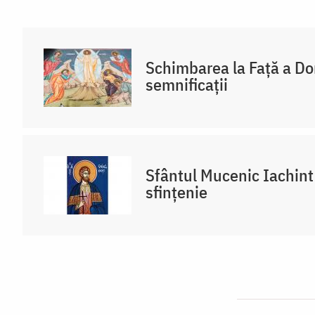
Schimbarea la Față a Dom
semnificații
Sfântul Mucenic Iachint
sfințenie