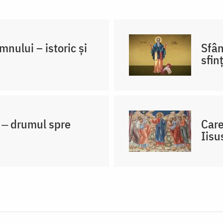
nului – istoric și
Sfân
sfin
 ‒ drumul spre
Care
Iisu