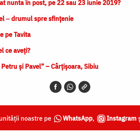
t nunta în post, pe 22 sau 23 iunie 2019?
vel ‒ drumul spre sfințenie
e pe Tavita
l ce aveţi?
 Petru şi Pavel” – Cârţişoara, Sibiu
nității noastre pe
WhatsApp
,
Instagram