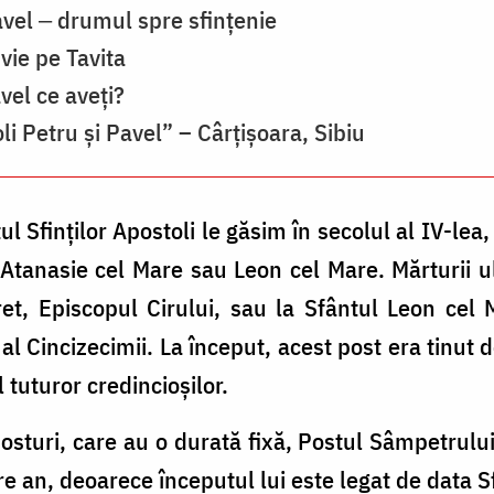
Pavel ‒ drumul spre sfințenie
vie pe Tavita
vel ce aveţi?
li Petru și Pavel” – Cârțișoara, Sibiu
l Sfinților Apostoli le găsim în secolul al IV-lea, 
or Atanasie cel Mare sau Leon cel Mare. Mărturii u
ret, Episcopul Cirului, sau la Sfântul Leon cel
l Cincizecimii. La început, acest post era tinut 
 tuturor credincioșilor.
osturi, care au o durată fixă, Postul Sâmpetrul
are an, deoarece începutul lui este legat de data Sf