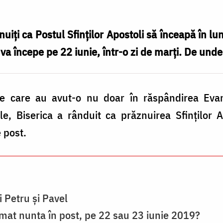
șnuiți ca Postul Sfinților Apostoli să înceapă în 
l va începe pe 22 iunie, într-o zi de marți. De un
e care au avut-o nu doar în răspândirea Evang
le, Biserica a rânduit ca prăznuirea Sfinților A
 post.
i Petru şi Pavel
mat nunta în post, pe 22 sau 23 iunie 2019?