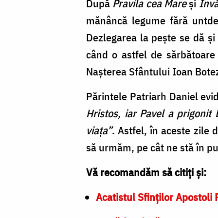
După
Pravila cea Mare
și
Învă
mănâncă legume fără untdele
Dezlegarea la pește se dă și 
când o astfel de sărbătoare 
Nașterea Sfântului Ioan Boteză
Părintele Patriarh Daniel evi
Hristos, iar Pavel a prigonit
viața”
. Astfel, în aceste zile
să urmăm, pe cât ne stă în pu
Vă recomandăm să citiți și:
Acatistul Sfinţilor Apostoli 