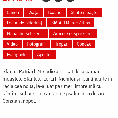
Canon
Viață
Icoane
Sfinte moaște
Locuri de pelerinaj
Sfântul Munte Athos
Mănăstiri și biserici
Articole despre sfânt
Video
Fotografii
Tropar
Condac
Evanghelie
Apostol
Sfântul Patriarh Metodie a ridicat de la pământ
moaștele Sfântului Ierarh Nichifor și, punându-le în
racla cea nouă, le-a luat pe umeri împreună cu
sfințitul sobor și cu cântări de psalmi le-a dus în
Constantinopol.