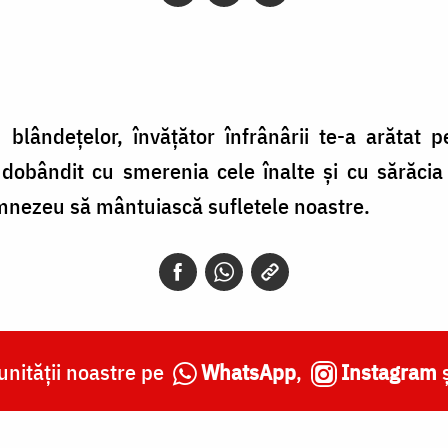
 blândeţelor, învăţător înfrânârii te-a arătat 
i dobândit cu smerenia cele înalte şi cu sărăcia
umnezeu să mântuiască sufletele noastre.
nității noastre pe
WhatsApp
,
Instagram