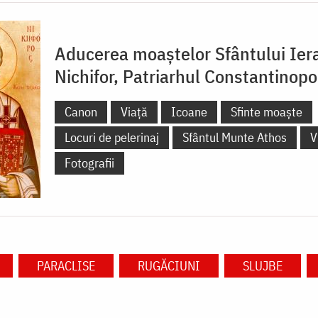
Aducerea moaștelor Sfântului Ier
Nichifor, Patriarhul Constantinopo
Canon
Viață
Icoane
Sfinte moaște
Locuri de pelerinaj
Sfântul Munte Athos
V
Fotografii
PARACLISE
RUGĂCIUNI
SLUJBE