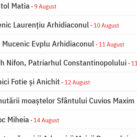
tol Matia
- 9 August
enic Laurențiu Arhidiaconul
- 10 August
e Mucenic Evplu Arhidiaconul
- 11 August
rh Nifon, Patriarhul Constantinopolului
- 1
ici Fotie şi Anichit
- 12 August
utării moaştelor Sfântului Cuvios Maxim 
oc Miheia
- 14 August