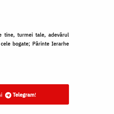
pe tine, turmei tale, adevărul
 cele bogate; Părinte Ierarhe
și
Telegram
!