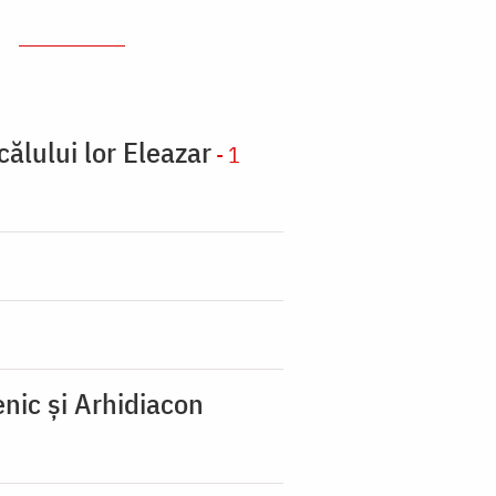
călului lor Eleazar
- 1
nic şi Arhidiacon