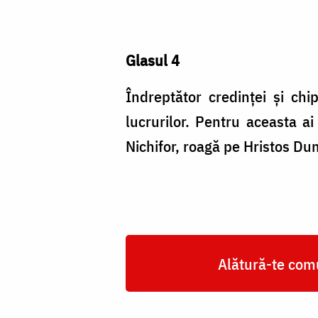
Glasul 4
Îndreptător credinţei şi chip
lucrurilor. Pentru aceasta a
Nichifor, roagă pe Hristos D
Alătură-te comu