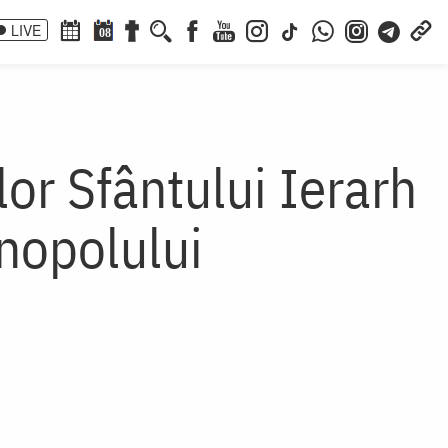
LIVE
08
or Sfântului Ierarh
inopolului