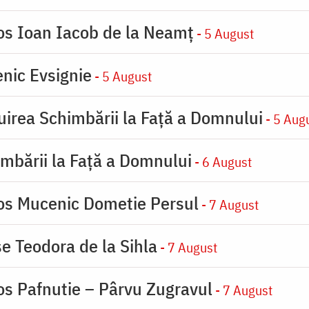
ios Ioan Iacob de la Neamț
- 5 August
nic Evsignie
- 5 August
uirea Schimbării la Faţă a Domnului
- 5 Aug
imbării la Faţă a Domnului
- 6 August
ios Mucenic Dometie Persul
- 7 August
se Teodora de la Sihla
- 7 August
os Pafnutie – Pârvu Zugravul
- 7 August