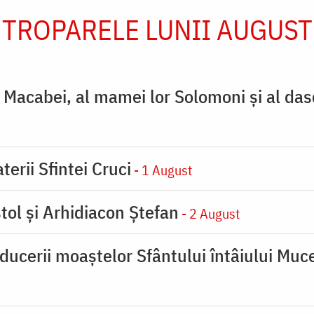
TROPARELE LUNII AUGUST
ţi Macabei, al mamei lor Solomoni şi al das
terii Sfintei Cruci
- 1 August
tol și Arhidiacon Ștefan
- 2 August
ducerii moaştelor Sfântului întâiului Muce