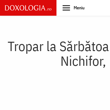
Skip
Meniu
to
main
Main
content
navigation
Tropar la Sărbătoa
Nichifor,