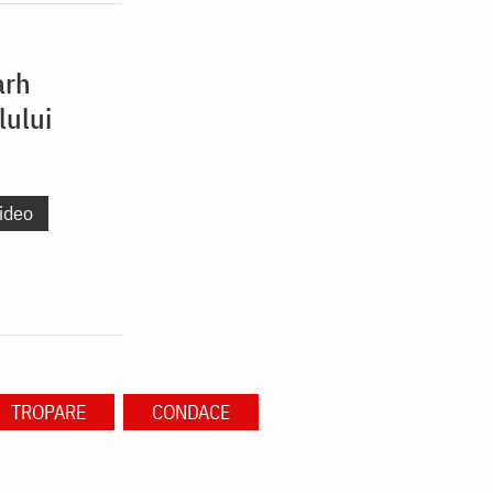
arh
lului
ideo
TROPARE
CONDACE