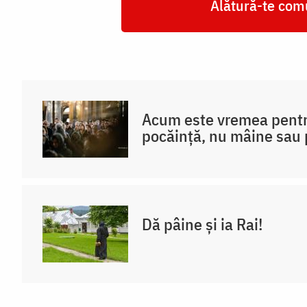
Alătură-te comu
Acum este vremea pentr
pocăință, nu mâine sau
Dă pâine și ia Rai!