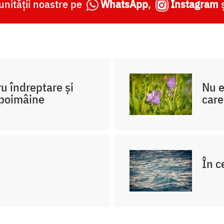
nității noastre pe
WhatsApp
,
Instagram
u îndreptare și
Nu e
 poimâine
care
În c