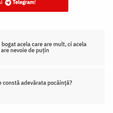
și
Telegram
!
 bogat acela care are mult, ci acela
 are nevoie de puțin
e constă adevărata pocăință?