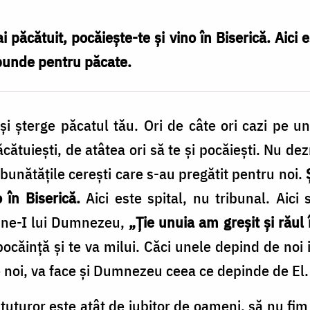
i păcătuit, pocăieşte-te şi vino în Biserică. Aici e
ăspunde pentru păcate.
 şi şterge păcatul tău. Ori de câte ori cazi pe un
 păcătuieşti, de atâtea ori să te şi pocăieşti. Nu d
 bunătăţile cereşti care s-au pregătit pentru noi.
 în Biserică.
Aici este spital, nu tribunal. Aici 
une-I lui Dumnezeu,
„Ţie unuia am greşit şi răul 
I pocăinţă şi te va milui. Căci unele depind de n
 noi, va face şi Dumnezeu ceea ce depinde de El.
uturor este atât de iubitor de oameni, să nu fim