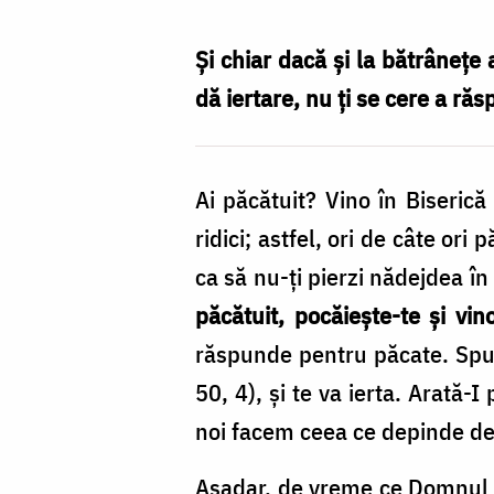
Ridică-
te!
Şi chiar dacă şi la bătrâneţe a
/
dă iertare, nu ți se cere a r
Foto:
Oana
Ai păcătuit? Vino în Biserică
Nechifor
ridici; astfel, ori de câte ori
ca să nu-ţi pierzi nădejdea în
păcătuit, pocăieşte-te şi vino
răspunde pentru păcate. Sp
50, 4), şi te va ierta. Arată-
noi facem ceea ce depinde de
Aşadar, de vreme ce Domnul t