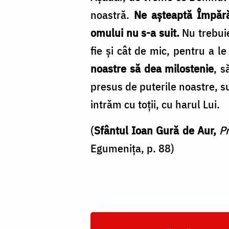
noastră.
Ne aşteaptă Împărăţ
omului nu s-a suit.
Nu trebuie
fie şi cât de mic, pentru a l
noastre să dea milostenie
, s
presus de puterile noastre, su
intrăm cu toţii, cu harul Lui.
(
Sfântul Ioan Gură de Aur,
Pr
Egumenița, p. 88)