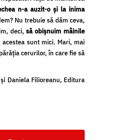
echea n-a auzit-o şi la inima
rdem? Nu trebuie să dăm ceva,
im, deci,
să obişnuim mâinile
 acestea sunt mici. Mari, mai
răţia cerurilor, în care fie să
și Daniela Filioreanu, Editura