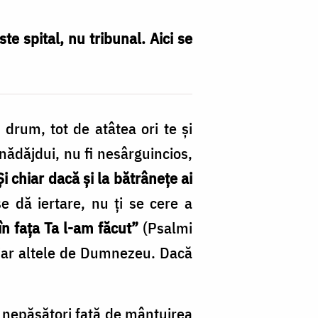
ste spital, nu tribunal. Aici se
 drum, tot de atâtea ori te şi
eznădăjdui, nu fi nesârguincios,
Şi chiar dacă şi la bătrâneţe ai
se dă iertare, nu ți se cere a
în faţa Ta l-am făcut”
(Psalmi
oi iar altele de Dumnezeu. Dacă
 nepăsători faţă de mântuirea