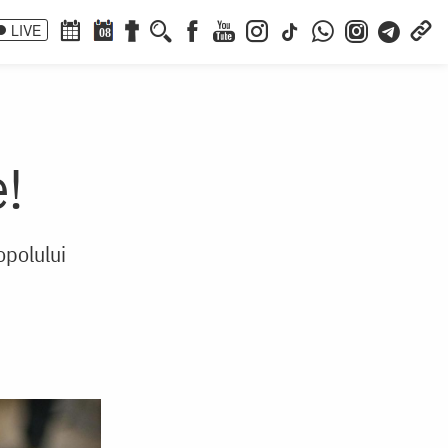
LIVE
08
e!
opolului