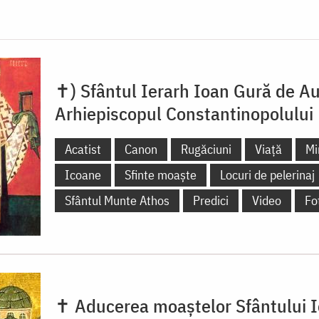
✝) Sfântul Ierarh Ioan Gură de Au
Arhiepiscopul Constantinopolului
Acatist
Canon
Rugăciuni
Viață
Mi
Icoane
Sfinte moaște
Locuri de pelerinaj
Sfântul Munte Athos
Predici
Video
Fo
✝ Aducerea moaștelor Sfântului 