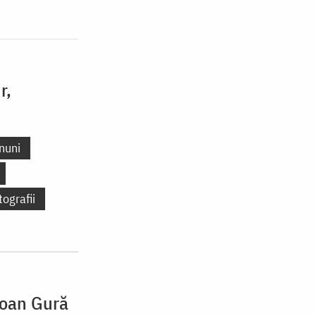
r,
nuni
tografii
Ioan Gură