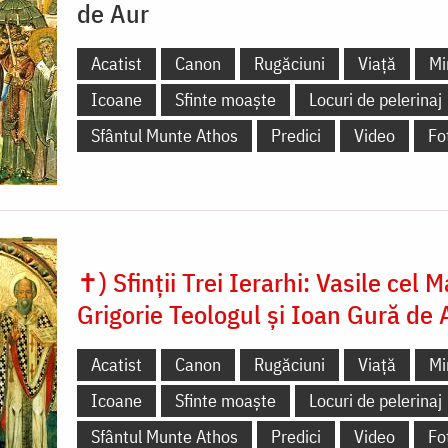
de Aur
Acatist
Canon
Rugăciuni
Viață
Mi
Icoane
Sfinte moaște
Locuri de pelerinaj
Sfântul Munte Athos
Predici
Video
Fo
✝) Sfinții Trei Ierarhi: Vasile cel M
Grigorie Teologul și Ioan Gură de 
Acatist
Canon
Rugăciuni
Viață
Mi
Icoane
Sfinte moaște
Locuri de pelerinaj
Sfântul Munte Athos
Predici
Video
Fo