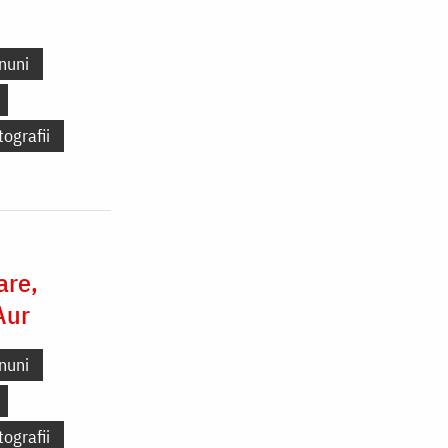
nuni
tografii
are,
Aur
nuni
tografii