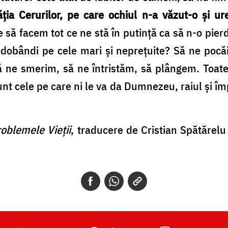
ia Cerurilor, pe care ochiul n-a văzut-o şi ur
 să facem tot ce ne stă în putinţă ca să n-o pie
e dobândi pe cele mari şi nepreţuite? Să ne pocă
ă ne smerim, să ne întristăm, să plângem. Toate
nt cele pe care ni le va da Dumnezeu, raiul şi împă
oblemele Vieții
, traducere de Cristian Spătărelu 