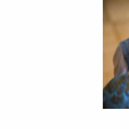
Ai
păcătuit?