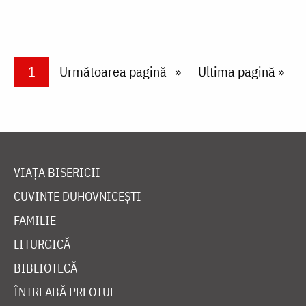
Paginare
Current page
1
Next page
Următoarea pagină
Last page
Ultima pagină »
VIAȚA BISERICII
CUVINTE DUHOVNICEȘTI
FAMILIE
LITURGICĂ
BIBLIOTECĂ
ÎNTREABĂ PREOTUL