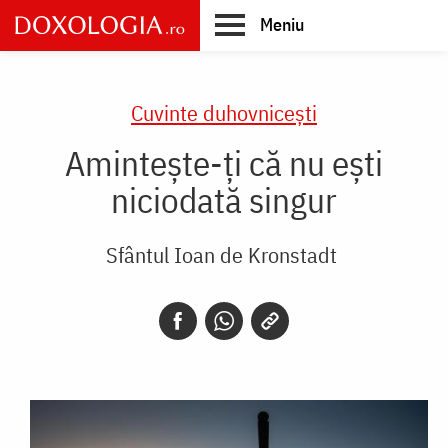
Skip
Meniu
to
main
Main
content
navigation
Cuvinte duhovnicești
Amintește-ți că nu ești
niciodată singur
Sfântul Ioan de Kronstadt