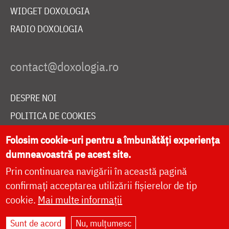
WIDGET DOXOLOGIA
RADIO DOXOLOGIA
DESPRE NOI
POLITICA DE COOKIES
DONEAZĂ ONLINE PENTRU CATEDRALA NAȚIONALĂ
Folosim cookie-uri pentru a îmbunătăți experiența
dumneavoastră pe acest site.
Prin continuarea navigării în această pagină
LIVE
confirmați acceptarea utilizării fișierelor de tip
cookie.
Mai multe informații
Site dezvoltat de
DOXOLOGIA MEDIA
,
Sunt de acord
Nu, mulțumesc