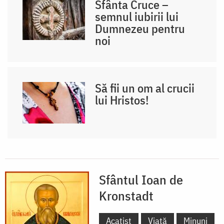
Sfânta Cruce –
semnul iubirii lui
Dumnezeu pentru
noi
Să fii un om al crucii
lui Hristos!
Sfântul Ioan de
Kronstadt
Acatist
Viață
Minuni