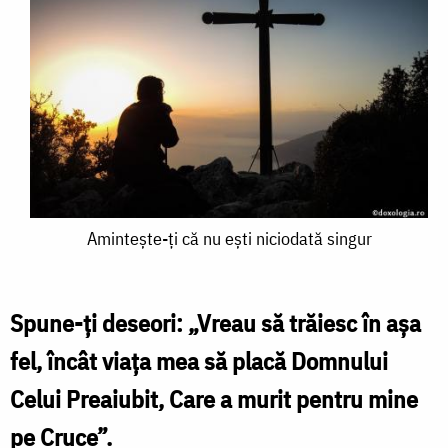
Amintește-
Amintește-ți că nu ești niciodată singur
ți
că
Spune-ți deseori: „Vreau să trăiesc în așa
nu
fel, încât viața mea să placă Domnului
ești
Celui Preaiubit, Care a murit pentru mine
niciodată
pe Cruce”.
singur