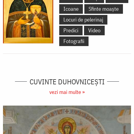
Icoane
Sfinte moaște
Locuri de pelerinaj
Predici
Video
Fotografii
CUVINTE DUHOVNICEȘTI
vezi mai multe »