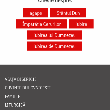
Citește despre:
agape
Sfântul Duh
Împărăția Cerurilor
iubire
iubirea lui Dumnezeu
iubirea de Dumnezeu
VIAȚA BISERICII
CUVINTE DUHOVNICEȘTI
FAMILIE
LITURGICĂ