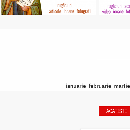
ianuarie
februarie
martie
ACATISTE