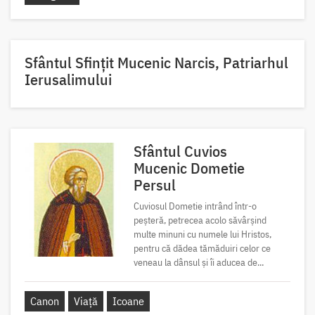
Sfântul Sfinţit Mucenic Narcis, Patriarhul
Ierusalimului
Sfântul Cuvios
Mucenic Dometie
Persul
Cuviosul Dometie intrând într-o
peșteră, petrecea acolo săvârșind
multe minuni cu numele lui Hristos,
pentru că dădea tămăduiri celor ce
veneau la dânsul și îi aducea de...
Canon
Viață
Icoane