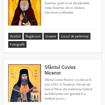
Doamne, ajută-mi să văd păcatele
mele; Doamne, dă-mi răbdare,
mărinimie şi blândeţe!
Acatist
Rugăciuni
Icoane
Locuri de pelerinaj
Fotografii
Sfântul Cuvios
Nicanor
Sfântul Cuvios Nicanor s-a născut în
anul 1491, în Tesalonic. Părinții săi,
Ioan și Maria, doi credincioși înstăriți,
au întâmpinat mari greutăți în a
dobândi prunci....