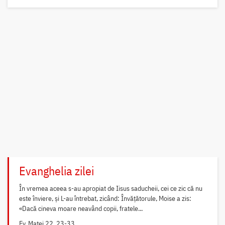
Evanghelia zilei
În vremea aceea s-au apropiat de Iisus saducheii, cei ce zic că nu
este înviere, și L-au întrebat, zicând: Învățătorule, Moise a zis:
«Dacă cineva moare neavând copii, fratele...
Ev. Matei 22, 23-33