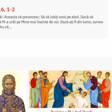
16, 1-2
i: Aceasta vă poruncesc: Să vă iubiți unul pe altul. Dacă vă
că M-a urât pe Mine mai înainte de voi. Dacă ați fi din lume, lumea
tru că...