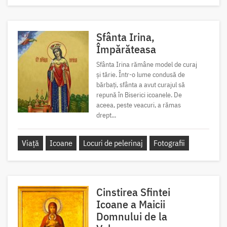
Sfânta Irina,
Împărăteasa
Sfânta Irina rămâne model de curaj
și tărie. Într-o lume condusă de
bărbați, sfânta a avut curajul să
repună în Biserici icoanele. De
aceea, peste veacuri, a rămas
drept...
Viață
Icoane
Locuri de pelerinaj
Fotografii
Cinstirea Sfintei
Icoane a Maicii
Domnului de la