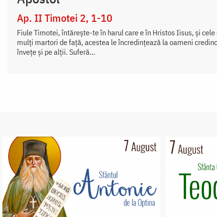
Ap. II Timotei 2, 1-10
Fiule Timotei, întăreşte-te în harul care e în Hristos Iisus, şi cele
mulţi martori de faţă, acestea le încredinţează la oameni credincio
înveţe şi pe alţii. Suferă...