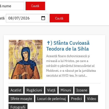
ată
✝) Sfânta Cuvioasă
Teodora de la Sihla
Această floare duhovnicească și
mireasă a lui Hristos, pe care a
odrăslit-o pământul binecuvântat al
Moldovei, s-a născut pe la jumătatea
secolului al XVII-lea, în satul...
Acatist
Rugăciuni
Viață
Minuni
Icoane
Sfinte moaște
Locuri de pelerinaj
Predici
Video
Fotografii