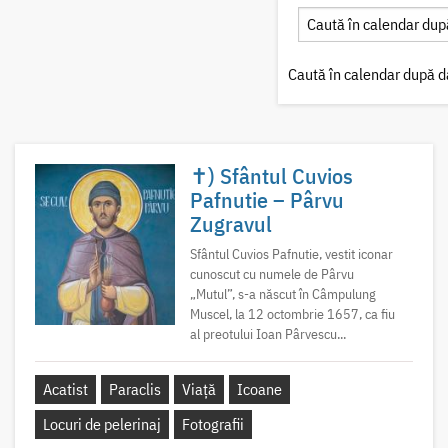
Caută în calendar după d
✝) Sfântul Cuvios
Pafnutie – Pârvu
Zugravul
Sfântul Cuvios Pafnutie, vestit iconar
cunoscut cu numele de Pârvu
„Mutul”, s-a născut în Câmpulung
Muscel, la 12 octombrie 1657, ca fiu
al preotului Ioan Pârvescu...
Acatist
Paraclis
Viață
Icoane
Locuri de pelerinaj
Fotografii