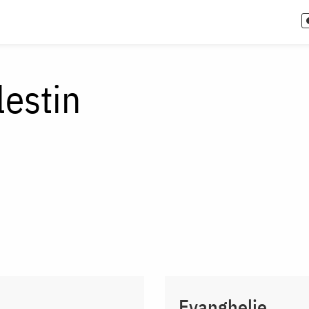
lestin
Evanghelie