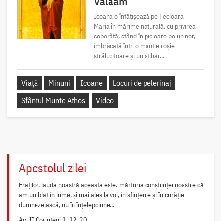
Valaam
Icoana o înfățișează pe Fecioara
Maria în mărime naturală, cu privirea
coborâtă, stând în picioare pe un nor,
îmbrăcată într-o mantie roșie
strălucitoare și un stihar...
Viață
Minuni
Icoane
Locuri de pelerinaj
Sfântul Munte Athos
Video
Apostolul zilei
Fraților, lauda noastră aceasta este: mărturia conștiinței noastre că
am umblat în lume, și mai ales la voi, în sfințenie și în curăție
dumnezeiască, nu în înțelepciune...
Ap. II Corinteni 1, 12-20