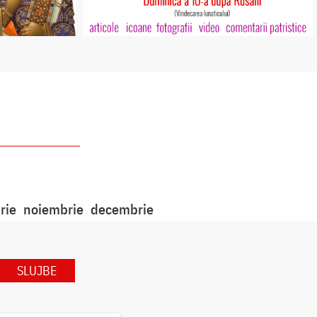
rie
noiembrie
decembrie
SLUJBE