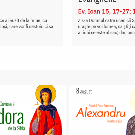
Ev. Ioan 15, 17-27; 
 ce ai auzit de la mine, cu
Zis-a Domnul către ucenicii Să
şi, care vor fi destoinici să
urăște pe voi lumea, să știți 
ar iubi ce este al său; dar, pen