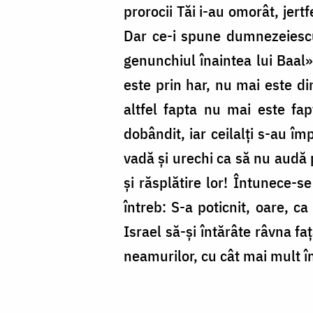
prorocii Tăi i-au omorât, jert
Dar ce-i spune dumnezeiescu
genunchiul înaintea lui Baal»
este prin har, nu mai este di
altfel fapta nu mai este fap
dobândit, iar ceilalți s-au î
vadă și urechi ca să nu audă p
și răsplătire lor! Întunece-s
întreb: S-a poticnit, oare, c
Israel să-și întărâte râvna fa
neamurilor, cu cât mai mult î