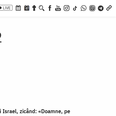
LIVE
07
2
lui Israel, zicând: «Doamne, pe