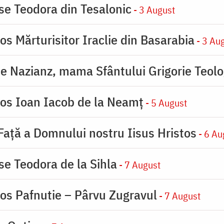
ase Teodora din Tesalonic
- 3 August
os Mărturisitor Iraclie din Basarabia
- 3 Au
de Nazianz, mama Sfântului Grigorie Teolo
ios Ioan Iacob de la Neamț
- 5 August
 Faţă a Domnului nostru Iisus Hristos
- 6 Au
se Teodora de la Sihla
- 7 August
ios Pafnutie – Pârvu Zugravul
- 7 August