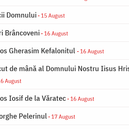
cii Domnului
- 15 August
iri Brâncoveni
- 16 August
ios Gherasim Kefalonitul
- 16 August
cut de mână al Domnului Nostru Iisus Hris
16 August
os Iosif de la Văratec
- 16 August
orghe Pelerinul
- 17 August