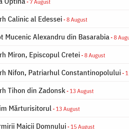
la Optina
- 7 August
rh Calinic al Edessei
- 8 August
eot Mucenic Alexandru din Basarabia
- 8 Aug
arh Miron, Episcopul Cretei
- 8 August
arh Nifon, Patriarhul Constantinopolului
- 1
arh Tihon din Zadonsk
- 13 August
im Mărturisitorul
- 13 August
rmirii Maicii Domnului
- 15 August