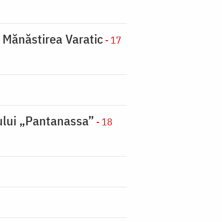
a Mănăstirea Varatic
- 17
nului „Pantanassa”
- 18