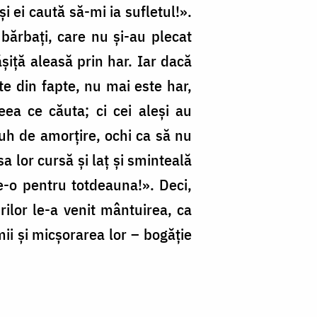
i ei caută să-mi ia sufletul!».
ărbați, care nu și-au plecat
șiță aleasă prin har. Iar dacă
te din fapte, nu mai este har,
eea ce căuta; ci cei aleși au
duh de amorțire, ochi ca să nu
a lor cursă și laț și sminteală
ie-o pentru totdeauna!». Deci,
rilor le-a venit mântuirea, ca
mii și micșorarea lor – bogăție