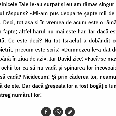
felnicele Tale le-au surpat și eu am rămas singur ș
l răspuns? «Mi-am pus deoparte șapte mii de b
. Deci, tot așa și în vremea de acum este o rămă
n fapte; altfel harul nu mai este har. Iar dacă es
tă. Ce este deci? Nu tot Israelul a dobândit c
mpietrit, precum este scris: «Dumnezeu le-a dat 
ână în ziua de azi». Iar David zice: «Facă-se mas
e ochii lor ca să nu vadă și spinarea lor încovoa
a să cadă? Nicidecum! Și prin căderea lor, neamu
ță de ele. Dar dacă greșeala lor a fost bogăție lu
ntreg numărul lor!