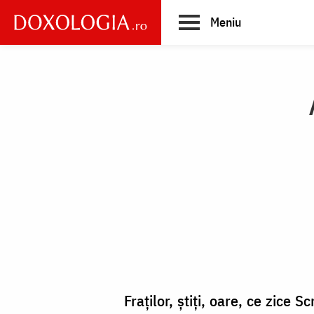
Skip
Meniu
to
main
Main
content
navigation
Fraților, știți, oare, ce zice