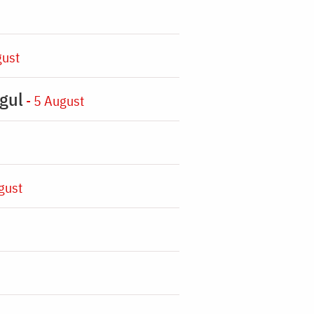
gust
gul
- 5 August
gust