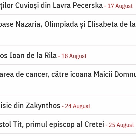
ților Cuvioși din Lavra Pecerska
- 17 August
ioase Nazaria, Olimpiada și Elisabeta de l
os Ioan de la Rila
- 18 August
carea de cancer, către icoana Maicii Dom
nisie din Zakynthos
- 24 August
tol Tit, primul episcop al Cretei
- 25 August