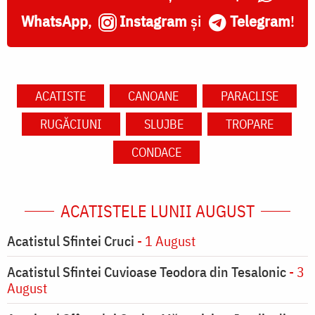
WhatsApp
,
Instagram
și
Telegram
!
ACATISTE
CANOANE
PARACLISE
RUGĂCIUNI
SLUJBE
TROPARE
CONDACE
ACATISTELE LUNII AUGUST
Acatistul Sfintei Cruci
- 1 August
Acatistul Sfintei Cuvioase Teodora din Tesalonic
- 3
August