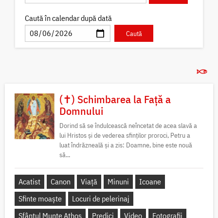
Caută în calendar după dată
(✝) Schimbarea la Față a
Domnului
Dorind să se îndulcească neîncetat de acea slavă a
lui Hristos și de vederea sfinților proroci, Petru a
luat îndrăzneală și a zis: Doamne, bine este nouă
să...
Acatist
Canon
Viață
Minuni
Icoane
Sfinte moaște
Locuri de pelerinaj
Sfântul Munte Athos
Predici
Video
Fotografii