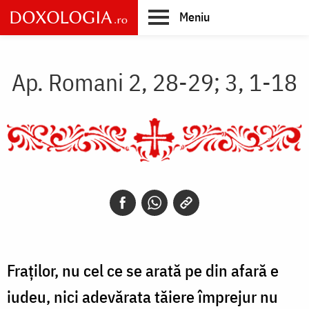
Skip
Meniu
to
main
Main
content
navigation
Ap. Romani 2, 28-29; 3, 1-18
Fraților, nu cel ce se arată pe din afară e
iudeu, nici adevărata tăiere împrejur nu