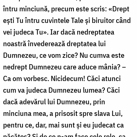
întru minciună, precum este scris: «Drept
ești Tu întru cuvintele Tale și biruitor când
vei judeca Tu». Iar dacă nedreptatea
noastră învederează dreptatea lui
Dumnezeu, ce vom zice? Nu cumva este
nedrept Dumnezeu care aduce mânia? –
Ca om vorbesc. Nicidecum! Căci atunci
cum va judeca Dumnezeu lumea? Căci
dacă adevărul lui Dumnezeu, prin
minciuna mea, a prisosit spre slava Lui,
pentru ce, dar, mai sunt și eu judecat ca
păcătos? Și de ce n-am face cele rele, ca