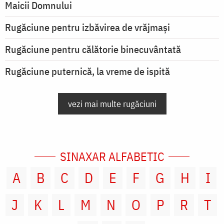
Maicii Domnului
Rugăciune pentru izbăvirea de vrăjmași
Rugăciune pentru călătorie binecuvântată
Rugăciune puternică, la vreme de ispită
vezi mai multe rugăciuni
SINAXAR ALFABETIC
A
B
C
D
E
F
G
H
I
J
K
L
M
N
O
P
R
T