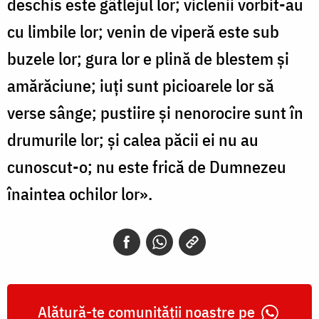
deschis este gâtlejul lor; viclenii vorbit-au
cu limbile lor; venin de viperă este sub
buzele lor; gura lor e plină de blestem și
amărăciune; iuți sunt picioarele lor să
verse sânge; pustiire și nenorocire sunt în
drumurile lor; și calea păcii ei nu au
cunoscut-o; nu este frică de Dumnezeu
înaintea ochilor lor».
Alătură-te comunității noastre pe