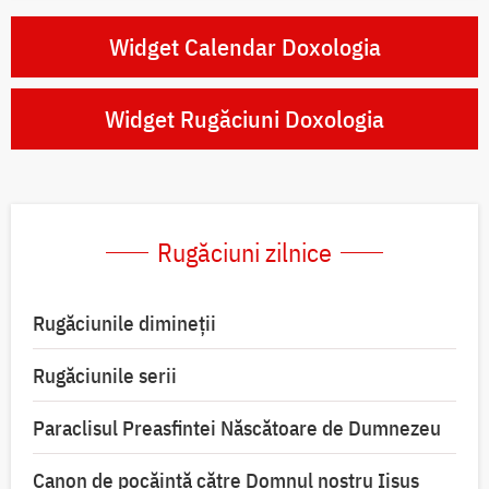
Widget Calendar Doxologia
Widget Rugăciuni Doxologia
Rugăciuni zilnice
Rugăciunile dimineții
Rugăciunile serii
Paraclisul Preasfintei Născătoare de Dumnezeu
Canon de pocăință către Domnul nostru Iisus