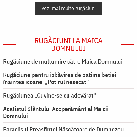
vezi mai multe rugăciuni
RUGĂCIUNI LA MAICA
DOMNULUI
Rugăciune de mulţumire către Maica Domnului
Rugăciune pentru izbăvirea de patima beției,
înaintea icoanei „Potirul nesecat”
Rugăciunea „Cuvine-se cu adevărat"
Acatistul Sfântului Acoperământ al Maicii
Domnului
Paraclisul Preasfintei Născătoare de Dumnezeu