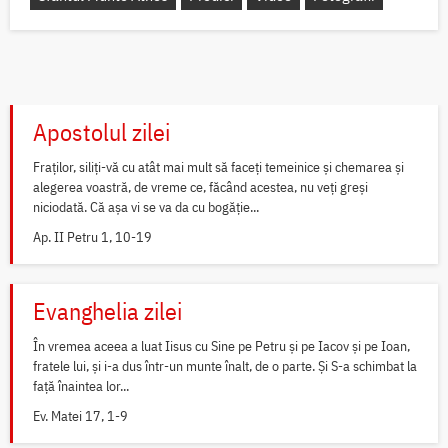
Apostolul zilei
Fraților, siliți-vă cu atât mai mult să faceți temeinice și chemarea și
alegerea voastră, de vreme ce, făcând acestea, nu veți greși
niciodată. Că așa vi se va da cu bogăție...
Ap. II Petru 1, 10-19
Evanghelia zilei
În vremea aceea a luat Iisus cu Sine pe Petru și pe Iacov și pe Ioan,
fratele lui, și i-a dus într-un munte înalt, de o parte. Și S-a schimbat la
față înaintea lor...
Ev. Matei 17, 1-9