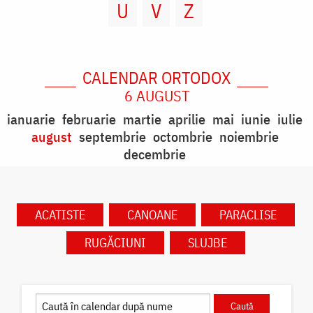
U
V
Z
CALENDAR ORTODOX
6 AUGUST
ianuarie
februarie
martie
aprilie
mai
iunie
iulie
august
septembrie
octombrie
noiembrie
decembrie
ACATISTE
CANOANE
PARACLISE
RUGĂCIUNI
SLUJBE