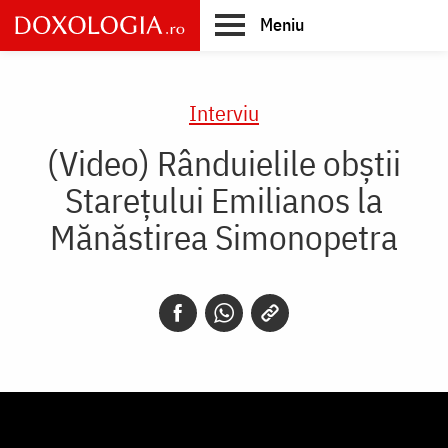
Skip
Meniu
to
main
Main
content
navigation
Interviu
(Video) Rânduielile obștii
Starețului Emilianos la
Mănăstirea Simonopetra