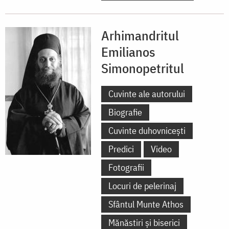
Arhimandritul
Emilianos
Simonopetritul
Cuvinte ale autorului
Biografie
Cuvinte duhovnicești
Predici
Video
Fotografii
Locuri de pelerinaj
Sfântul Munte Athos
Mănăstiri și biserici