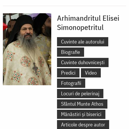
Arhimandritul Elisei
Simonopetritul
Cuvinte ale autorului
Biografie
Cuvinte duhovnicești
Predici
Video
Fotografii
Locuri de pelerinaj
Sfântul Munte Athos
Mănăstiri și biserici
Articole despre autor