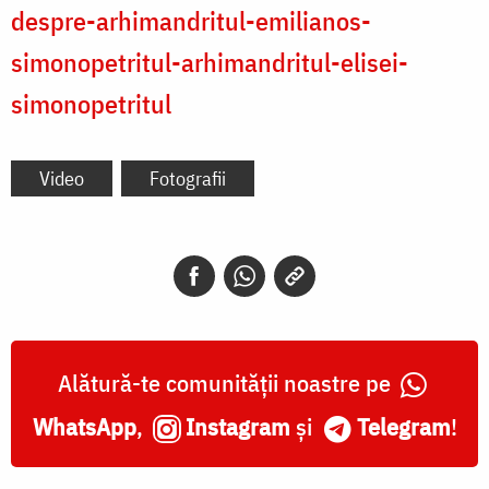
despre-arhimandritul-emilianos-
simonopetritul-arhimandritul-elisei-
simonopetritul
Video
Fotografii
Alătură-te comunității noastre pe
WhatsApp
,
Instagram
și
Telegram
!