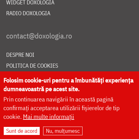
WIDGET DOXOLOGIA
RADIO DOXOLOGIA
DESPRE NOI
POLITICA DE COOKIES
DONEAZĂ ONLINE PENTRU CATEDRALA NAȚIONALĂ
Folosim cookie-uri pentru a îmbunătăți experiența
dumneavoastră pe acest site.
Prin continuarea navigării în această pagină
LIVE
confirmați acceptarea utilizării fișierelor de tip
cookie.
Mai multe informații
Site dezvoltat de
DOXOLOGIA MEDIA
,
Sunt de acord
Nu, mulțumesc
Arhiepiscopia Iașilor | ©
doxologia.ro