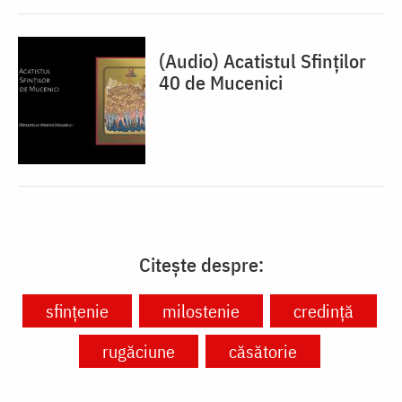
(Audio) Acatistul Sfinților
40 de Mucenici
Citește despre:
sfințenie
milostenie
credință
rugăciune
căsătorie