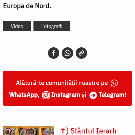
Europa de Nord.
Video
Fotografii
Alătură-te comunității noastre pe
WhatsApp
,
Instagram
și
Telegram
!
✝) Sfântul Ierarh