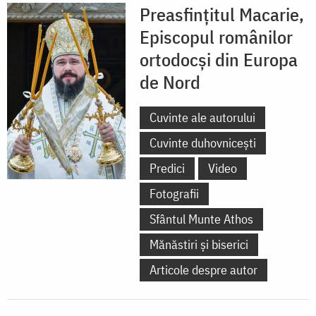
Preasfințitul Macarie,
Episcopul românilor
ortodocși din Europa
de Nord
Cuvinte ale autorului
Cuvinte duhovnicești
Predici
Video
Fotografii
Sfântul Munte Athos
Mănăstiri și biserici
Articole despre autor