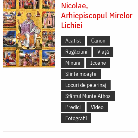
Nicolae,
Arhiepiscopul Mirelor
Lichiei
Acatist
Canon
Rugăciuni
Viață
Minuni
Icoane
Sfinte moaște
Locuri de pelerinaj
Sfântul Munte Athos
Predici
Video
Fotografii