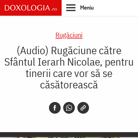
Skip
Meniu
to
main
Main
content
navigation
Rugăciuni
(Audio) Rugăciune către
Sfântul Ierarh Nicolae, pentru
tinerii care vor să se
căsătorească