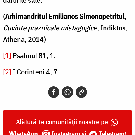
(
Arhimandritul Emilianos Simonopetritul
,
Cuvinte praznicale mistagogic
e, Indiktos,
Athena, 2014)
[1]
Psalmul 81, 1.
[2]
I Corinteni 4, 7.
Alătură-te comunității noastre pe
WhatsApp
,
Instagram
și
Telegram
!