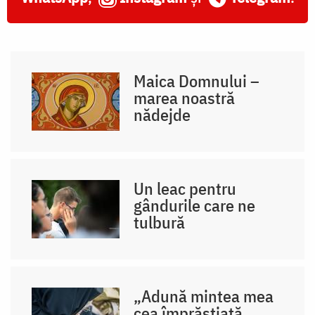
Maica Domnului –
marea noastră
nădejde
Un leac pentru
gândurile care ne
tulbură
„Adună mintea mea
cea împrăștiată,