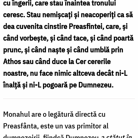
cu îngerii, care stau înaintea tronului
dragă
ceresc. Stau nemișcați și neacoperiți ca să
tuturor
dea cuvenita cinstire Preasfintei, care, și
aghioriților
când vorbește, și când tace, și când poartă
/
prunc, și când naște și când umblă prin
Foto:
Athos sau când duce la Cer cererile
Oana
noastre, nu face nimic altceva decât ni-L
Nechifor
înalță și ni-L pogoară pe Dumnezeu.
Monahul are o legătură directă cu
Preasfânta, este un vas primitor al
dumnezeirii, fiindcă Dumnezeu
a stătut în