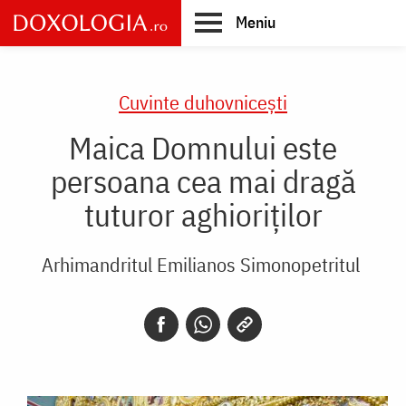
Skip
Meniu
to
main
Main
content
navigation
Cuvinte duhovnicești
Maica Domnului este
persoana cea mai dragă
tuturor aghioriților
Arhimandritul Emilianos Simonopetritul