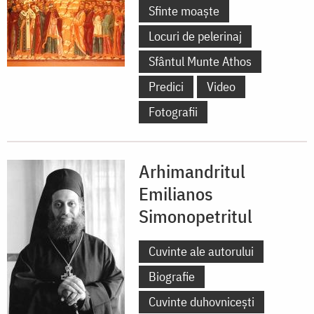
Sfinte moaște
Locuri de pelerinaj
Sfântul Munte Athos
Predici
Video
Fotografii
Arhimandritul
Emilianos
Simonopetritul
Cuvinte ale autorului
Biografie
Cuvinte duhovnicești