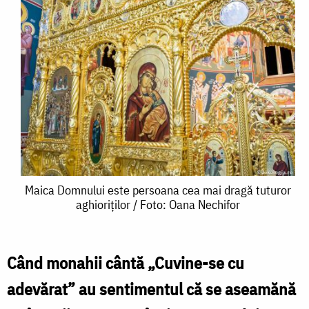
Maica
Maica Domnului este persoana cea mai dragă tuturor
aghioriților / Foto: Oana Nechifor
Domnului
este
persoana
Când monahii cântă „Cuvine-se cu
cea
adevărat” au sentimentul că se aseamănă
mai