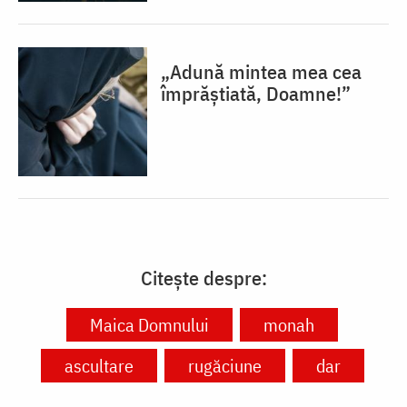
„Adună mintea mea cea
împrăștiată, Doamne!”
Citește despre:
Maica Domnului
monah
ascultare
rugăciune
dar