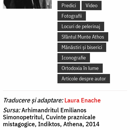
Predici
Video
Fotografii
Locuri de pelerinaj
Sfântul Munte Athos
Mănăstiri și biserici
Iconografie
Ortodoxia în lume
Articole despre autor
Traducere și adaptare:
Laura Enache
Sursa:
Arhimandritul Emilianos
Simonopetritul, Cuvinte praznicale
mistagogice, Indiktos, Athena, 2014