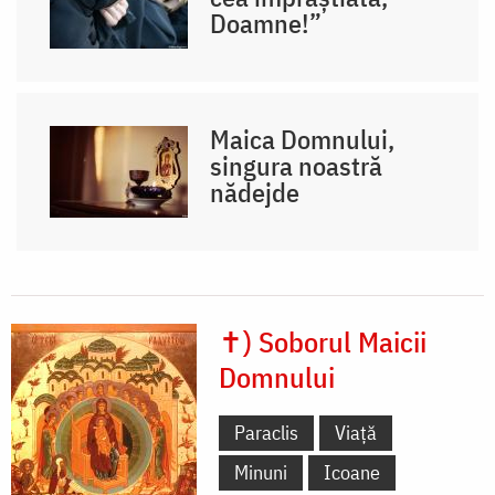
Doamne!”
Maica Domnului,
singura noastră
nădejde
✝) Soborul Maicii
Domnului
Paraclis
Viață
Minuni
Icoane