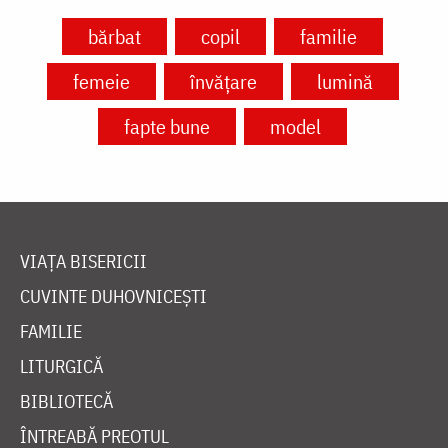
bărbat
copil
familie
femeie
învățare
lumină
fapte bune
model
VIAȚA BISERICII
CUVINTE DUHOVNICEȘTI
FAMILIE
LITURGICĂ
BIBLIOTECĂ
ÎNTREABĂ PREOTUL