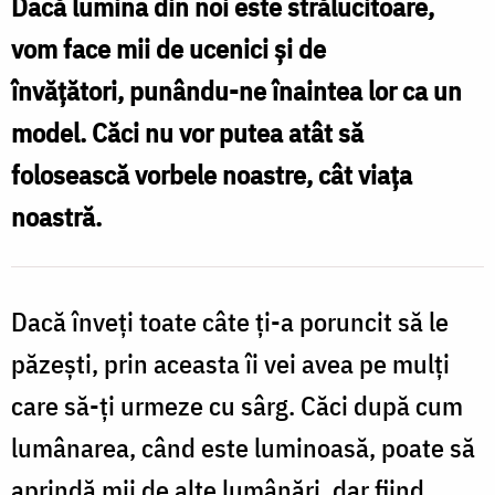
Dacă lumina din noi este strălucitoare,
pe
vom face mii de ucenici și de
ceilalți
învățători, punându-ne înaintea lor ca un
prin
model. Căci nu vor putea atât să
exemplul
folosească vorbele noastre, cât viața
propriei
noastră.
vieți
/
Foto:
Dacă înveţi toate câte ţi-a poruncit să le
Oana
păzeşti, prin aceasta îi vei avea pe mulţi
Nechifor
care să-ţi urmeze cu sârg. Căci după cum
lumânarea, când este luminoasă, poate să
aprindă mii de alte lumânări, dar fiind