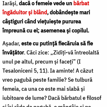
Iarăşi,
dacă o femeie vede un
bărbat
îngăduitor şi blând
, dobândeşte mari
câştiguri când vieţuieşte pururea
împreună cu el; asemenea şi copilul.
Aşadar,
este cu putinţă fiecăruia să fie
învăţător
. Căci zice: „Zidiţi-vă întreolaltă
unul pe altul, precum şi faceţi” (I
Tesaloniceni 5, 11). Ia aminte! A căzut
vreo pagubă peste familie? Se tulbură
femeia, ca una ce este mai slabă şi
iubitoare de lume? Dacă bărbatul e filosof
şi îşi râde de pagubă, o mângâie şi pe