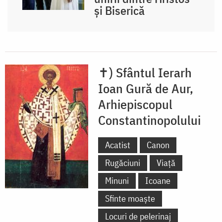
și Biserică
✝) Sfântul Ierarh
Ioan Gură de Aur,
Arhiepiscopul
Constantinopolului
Acatist
Canon
Rugăciuni
Viață
Minuni
Icoane
Sfinte moaște
Locuri de pelerinaj