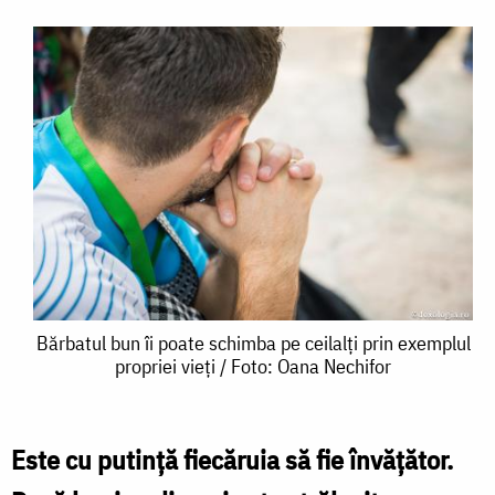
Bărbatul
Bărbatul bun îi poate schimba pe ceilalți prin exemplul
propriei vieți / Foto: Oana Nechifor
bun
îi
poate
Este cu putință fiecăruia să fie învățător.
schimba