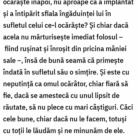
ocărăşte înapoi, nu aproape că a împlântat
şi a întipărit sfiala îngăduinţei lui în
sufletul celui ce-l ocărăşte? Şi chiar dacă
acela nu mărturiseşte imediat folosul –
fiind ruşinat şi înroşit din pricina mâniei
sale –, însă de bună seamă că primeşte
îndată în sufletul său o simţire. Şi este cu
neputinţă ca omul ocărâtor, chiar fiară să
fie, dacă se amestecă cu unul lipsit de
răutate, să nu plece cu mari câştiguri. Căci
cele bune, chiar dacă nu le facem, totuşi
cu toţii le lăudăm şi ne minunăm de ele.