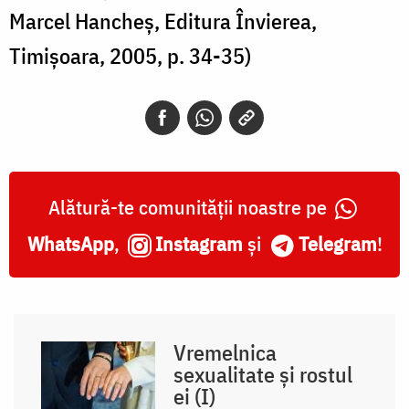
Marcel Hancheș, Editura Învierea,
Timișoara, 2005, p. 34-35)
Alătură-te comunității noastre pe
WhatsApp
,
Instagram
și
Telegram
!
Vremelnica
sexualitate și rostul
ei (I)