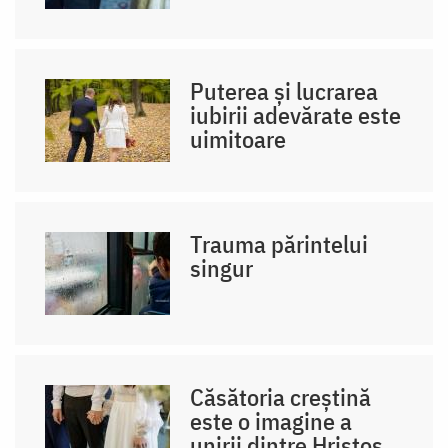
Puterea și lucrarea
iubirii adevărate este
uimitoare
Trauma părintelui
singur
Căsătoria creștină
este o imagine a
unirii dintre Hristos