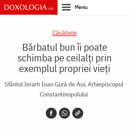
Skip
Meniu
to
main
Main
content
navigation
Căsătorie
Bărbatul bun îi poate
schimba pe ceilalți prin
exemplul propriei vieți
Sfântul Ierarh Ioan Gură de Aur, Arhiepiscopul
Constantinopolului