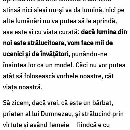
stinsă nici sieşi nu-şi va da lumină, nici pe
alte lumânări nu va putea să le aprindă,
aşa este şi cu viaţa curată:
dacă lumina din
noi este strălucitoare, vom face mii de
ucenici şi de învăţători,
punându-ne
înaintea lor ca un model. Căci nu vor putea
atât să folosească vorbele noastre, cât
viaţa noastră.
Să zicem, dacă vrei, că este un bărbat,
prieten al lui Dumnezeu, şi strălucind prin
virtute şi având femeie — fiindcă e cu