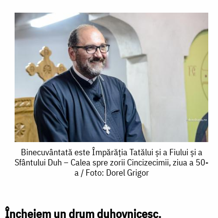
Binecuvântată
Binecuvântată este Împărăția Tatălui și a Fiului și a
Sfântului Duh – Calea spre zorii Cincizecimii, ziua a 50-
este
a / Foto: Dorel Grigor
Împărăția
Tatălui
Încheiem un drum duhovnicesc.