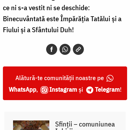
ce ni s-a vestit ni se deschide:
Binecuvântată este Împărăția Tatălui și a
Fiului și a Sfântului Duh!
Alătură-te comunității noastre pe
WhatsApp
,
Instagram
și
Telegram
!
Sfinții – comuniunea