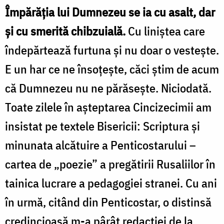
Împărăția lui Dumnezeu se ia cu asalt, dar
și cu smerită chibzuială.
Cu liniștea care
îndepărtează furtuna și nu doar o vestește.
E un har ce ne însoțește, căci știm de acum
că Dumnezeu nu ne părăsește. Niciodată.
Toate zilele în așteptarea Cincizecimii am
insistat pe textele Bisericii: Scriptura și
minunata alcătuire a Penticostarului –
cartea de „poezie” a pregătirii Rusaliilor în
tainica lucrare a pedagogiei stranei. Cu ani
în urmă, citând din Penticostar, o distinsă
credincioasă m-a pârât redacției de la