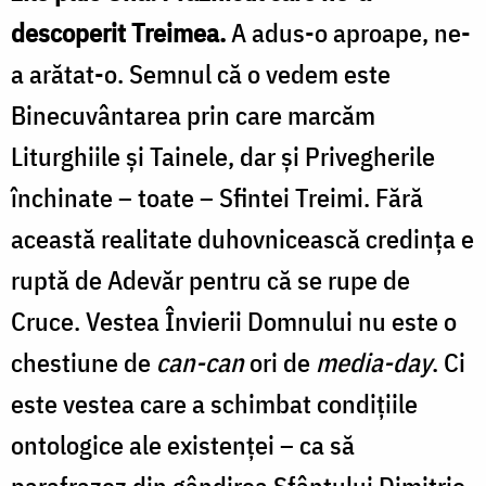
descoperit Treimea.
A adus-o aproape, ne-
a arătat-o. Semnul că o vedem este
Binecuvântarea prin care marcăm
Liturghiile și Tainele, dar și Privegherile
închinate – toate – Sfintei Treimi. Fără
această realitate duhovnicească credința e
ruptă de Adevăr pentru că se rupe de
Cruce. Vestea Învierii Domnului nu este o
chestiune de
can-can
ori de
media-day
. Ci
este vestea care a schimbat condițiile
ontologice ale existenței – ca să
parafrazez din gândirea Sfântului Dimitrie