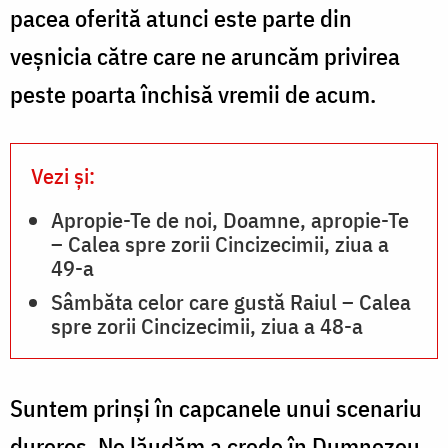
a
pacea oferită atunci este parte din
50-
veșnicia către care ne aruncăm privirea
a
peste poarta închisă vremii de acum.
/
Foto:
Vezi și:
Dorel
Grigor
Apropie-Te de noi, Doamne, apropie-Te
– Calea spre zorii Cincizecimii, ziua a
49-a
Sâmbăta celor care gustă Raiul – Calea
spre zorii Cincizecimii, ziua a 48-a
Suntem prinși în capcanele unui scenariu
dureros. Ne lăudăm a crede în Dumnezeu,