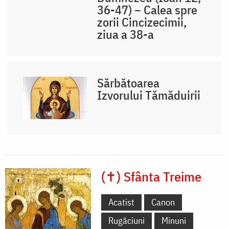
36-47) – Calea spre
zorii Cincizecimii,
ziua a 38-a
Sărbătoarea
Izvorului Tămăduirii
(✝) Sfânta Treime
Acatist
Canon
Rugăciuni
Minuni