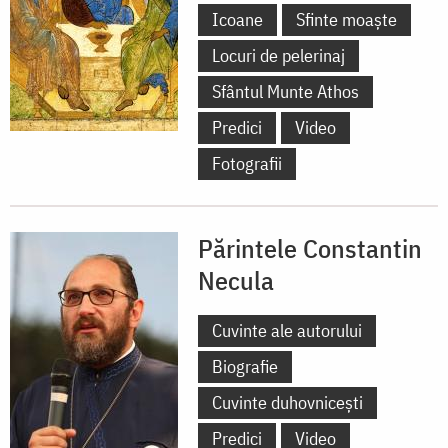
Icoane
Sfinte moaște
Locuri de pelerinaj
Sfântul Munte Athos
Predici
Video
Fotografii
Părintele Constantin
Necula
Cuvinte ale autorului
Biografie
Cuvinte duhovnicești
Predici
Video