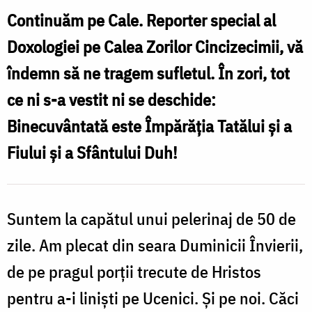
și
Continuăm pe Cale. Reporter special al
a
Doxologiei pe Calea Zorilor Cincizecimii, vă
Fiului
îndemn să ne tragem sufletul. În zori, tot
și
ce ni s-a vestit ni se deschide:
a
Sfântului
Binecuvântată este Împărăția Tatălui și a
Duh
Fiului și a Sfântului Duh!
–
Calea
Suntem la capătul unui pelerinaj de 50 de
spre
zile. Am plecat din seara Duminicii Învierii,
zorii
Cincizecimii,
de pe pragul porții trecute de Hristos
ziua
pentru a-i liniști pe Ucenici. Și pe noi. Căci