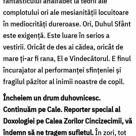
fantasticului analfabet la teorii ale
complotului ori ale mesianității locuitoare
în mediocrități dureroase. Ori, Duhul Sfânt
este exigență. Este luare în serios a
vestirii. Oricât de des ai cădea, oricât de
mare ți-ar fi rana, El e Vindecătorul. E finul
încurajator al performanței sfințeniei și
fragilul păzitor al inimii noastre de copil.
Încheiem un drum duhovnicesc.
Continuăm pe Cale. Reporter special al
Doxologiei pe Calea Zorilor Cincizecimii, vă
îndemn să ne tragem sufletul.
În zori, tot