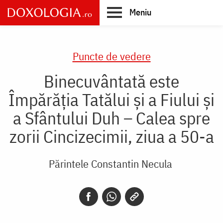
Skip
Meniu
to
main
Main
content
navigation
Puncte de vedere
Binecuvântată este
Împărăția Tatălui și a Fiului și
a Sfântului Duh – Calea spre
zorii Cincizecimii, ziua a 50-a
Părintele Constantin Necula