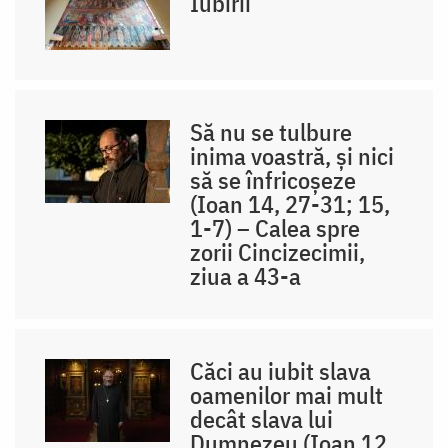
Iubirii
Să nu se tulbure
inima voastră, și nici
să se înfricoșeze
(Ioan 14, 27-31; 15,
1-7) – Calea spre
zorii Cincizecimii,
ziua a 43-a
Căci au iubit slava
oamenilor mai mult
decât slava lui
Dumnezeu (Ioan 12,