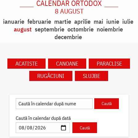
CALENDAR ORTODOX
8 AUGUST
ianuarie
februarie
martie
aprilie
mai
iunie
iulie
august
septembrie
octombrie
noiembrie
decembrie
ACATISTE
CANOANE
PARACLISE
RUGĂCIUNI
SLUJBE
Caută în calendar după dată