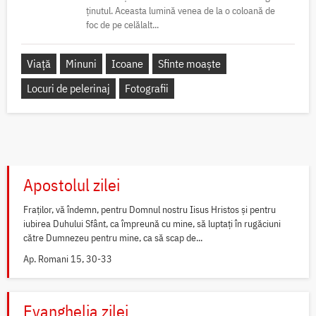
ținutul. Aceasta lumină venea de la o coloană de
foc de pe celălalt...
Viață
Minuni
Icoane
Sfinte moaște
Locuri de pelerinaj
Fotografii
Apostolul zilei
Fraților, vă îndemn, pentru Domnul nostru Iisus Hristos și pentru
iubirea Duhului Sfânt, ca împreună cu mine, să luptați în rugăciuni
către Dumnezeu pentru mine, ca să scap de...
Ap. Romani 15, 30-33
Evanghelia zilei