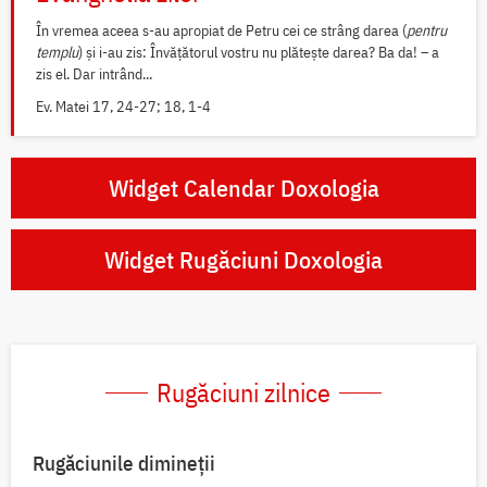
În vremea aceea s-au apropiat de Petru cei ce strâng darea (
pentru
templu
) și i-au zis: Învățătorul vostru nu plătește darea? Ba da! – a
zis el. Dar intrând...
Ev. Matei 17, 24-27; 18, 1-4
Widget Calendar Doxologia
Widget Rugăciuni Doxologia
Rugăciuni zilnice
Rugăciunile dimineții