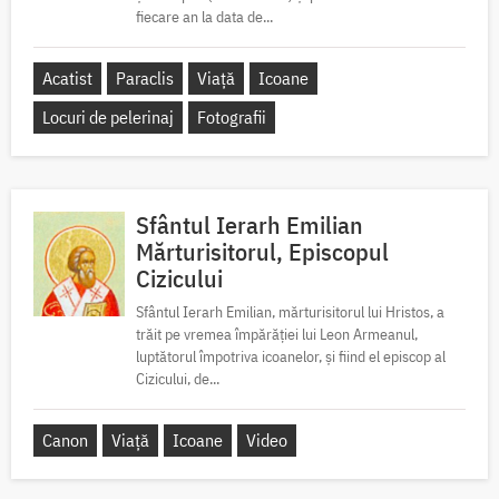
fiecare an la data de...
Acatist
Paraclis
Viață
Icoane
Locuri de pelerinaj
Fotografii
Sfântul Ierarh Emilian
Mărturisitorul, Episcopul
Cizicului
Sfântul Ierarh Emilian, mărturisitorul lui Hristos, a
trăit pe vremea împărăției lui Leon Armeanul,
luptătorul împotriva icoanelor, și fiind el episcop al
Cizicului, de...
Canon
Viață
Icoane
Video