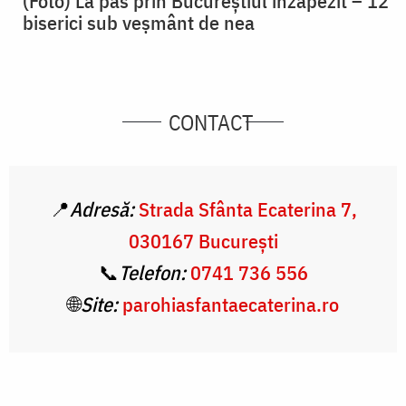
(Foto) La pas prin Bucureștiul înzăpezit – 12
biserici sub veșmânt de nea
CONTACT
📍
Adresă:
Strada Sfânta Ecaterina 7,
030167 București
📞
Telefon:
0741 736 556
🌐
Site:
parohiasfantaecaterina.ro