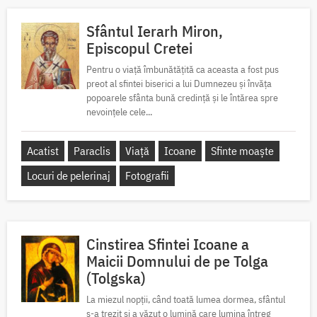
Sfântul Ierarh Miron,
Episcopul Cretei
Pentru o viață îmbunătățită ca aceasta a fost pus
preot al sfintei biserici a lui Dumnezeu și învăța
popoarele sfânta bună credință și le întărea spre
nevoințele cele...
Acatist
Paraclis
Viață
Icoane
Sfinte moaște
Locuri de pelerinaj
Fotografii
Cinstirea Sfintei Icoane a
Maicii Domnului de pe Tolga
(Tolgska)
La miezul nopții, când toată lumea dormea, sfântul
s-a trezit și a văzut o lumină care lumina întreg