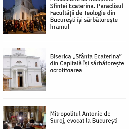
Sfintei Ecaterina. Paraclisul
Facultăţii de Teologie din
Bucureşti îşi sărbătoreşte
hramul
Biserica „Sfânta Ecaterina”
din Capitală îşi sărbătoreşte
ocrotitoarea
Mitropolitul Antonie de
Suroj, evocat la București