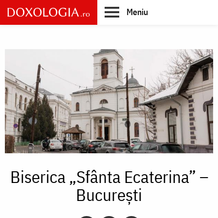
Skip
Meniu
to
main
Main
content
navigation
Biserica „Sfânta Ecaterina” –
București