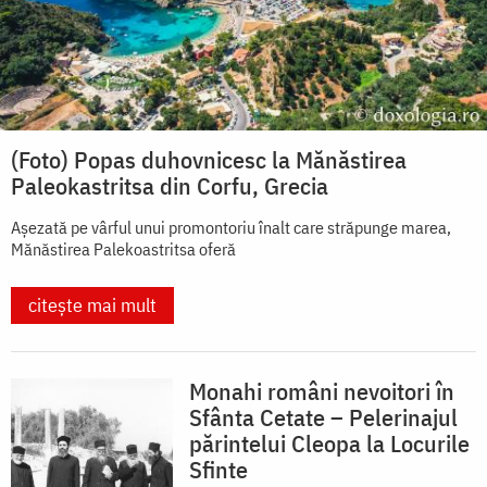
(Foto) Popas duhovnicesc la Mănăstirea
Paleokastritsa din Corfu, Grecia
Așezată pe vârful unui promontoriu înalt care străpunge marea,
Mănăstirea Palekoastritsa oferă
citește mai mult
Monahi români nevoitori în
Sfânta Cetate – Pelerinajul
părintelui Cleopa la Locurile
Sfinte