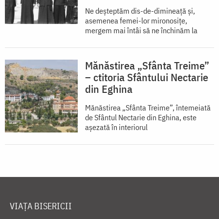
Ne deșteptăm dis-de-dimineață și,
asemenea femei-lor mironosițe,
mergem mai întâi să ne închinăm la
Mănăstirea „Sfânta Treime”
– ctitoria Sfântului Nectarie
din Eghina
Mănăstirea „Sfânta Treime”, întemeiată
de Sfântul Nectarie din Eghina, este
aşezată în interiorul
VIAȚA BISERICII