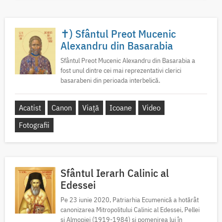
✝) Sfântul Preot Mucenic
Alexandru din Basarabia
Sfântul Preot Mucenic Alexandru din Basarabia a
fost unul dintre cei mai reprezentativi clerici
basarabeni din perioada interbelică.
Acatist
Canon
Viață
Icoane
Video
Fotografii
Sfântul Ierarh Calinic al
Edessei
Pe 23 iunie 2020, Patriarhia Ecumenică a hotărât
canonizarea Mitropolitului Calinic al Edessei, Pellei
și Almopiei (1919-1984) și pomenirea lui în