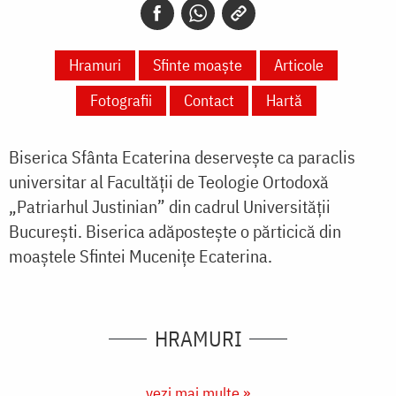
Hramuri
Sfinte moaște
Articole
Fotografii
Contact
Hartă
Biserica Sfânta Ecaterina deservește ca paraclis
universitar al Facultății de Teologie Ortodoxă
„Patriarhul Justinian” din cadrul Universității
București. Biserica adăpostește o părticică din
moaștele Sfintei Mucenițe Ecaterina.
HRAMURI
vezi mai multe »