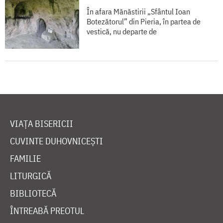
În afara Mănăstirii „Sfântul Ioan
Botezătorul” din Pieria, în partea de
vestică, nu departe de
VIAȚA BISERICII
CUVINTE DUHOVNICEȘTI
FAMILIE
LITURGICĂ
BIBLIOTECĂ
ÎNTREABĂ PREOTUL