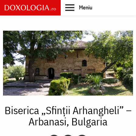
Skip
Meniu
to
main
Main
content
navigation
Biserica „Sfinții Arhangheli” –
Arbanasi, Bulgaria