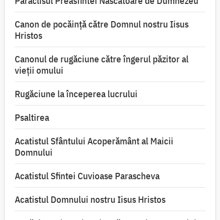
Paraclisul Preasfintei Născătoare de Dumnezeu
Canon de pocăință către Domnul nostru Iisus
Hristos
Canonul de rugăciune către îngerul păzitor al
vieții omului
Rugăciune la începerea lucrului
Psaltirea
Acatistul Sfântului Acoperământ al Maicii
Domnului
Acatistul Sfintei Cuvioase Parascheva
Acatistul Domnului nostru Iisus Hristos