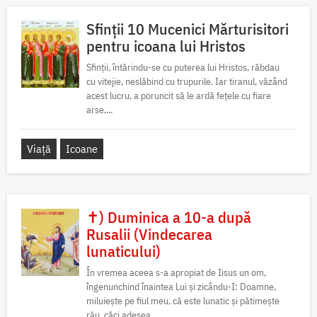
Sfinții 10 Mucenici Mărturisitori
pentru icoana lui Hristos
Sfinții, întărindu-se cu puterea lui Hristos, răbdau
cu vitejie, neslăbind cu trupurile. Iar tiranul, văzând
acest lucru, a poruncit să le ardă fețele cu fiare
arse,...
Viață
Icoane
✝) Duminica a 10-a după
Rusalii (Vindecarea
lunaticului)
În vremea aceea s-a apropiat de Iisus un om,
îngenunchind înaintea Lui și zicându-I: Doamne,
miluiește pe fiul meu, că este lunatic și pătimește
rău, căci adesea...