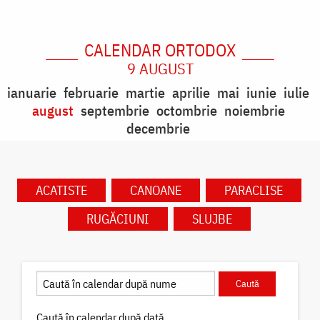
CALENDAR ORTODOX
9 AUGUST
ianuarie
februarie
martie
aprilie
mai
iunie
iulie
august
septembrie
octombrie
noiembrie
decembrie
ACATISTE
CANOANE
PARACLISE
RUGĂCIUNI
SLUJBE
Caută în calendar după dată