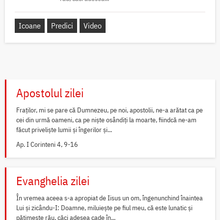
Icoane
Predici
Video
Apostolul zilei
Fraților, mi se pare că Dumnezeu, pe noi, apostolii, ne-a arătat ca pe
cei din urmă oameni, ca pe niște osândiți la moarte, fiindcă ne-am
făcut priveliște lumii și îngerilor și...
Ap. I Corinteni 4, 9-16
Evanghelia zilei
În vremea aceea s-a apropiat de Iisus un om, îngenunchind înaintea
Lui și zicându-I: Doamne, miluiește pe fiul meu, că este lunatic și
pătimește rău, căci adesea cade în...