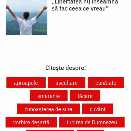
„Libertatea nu înseamnă
să fac ceea ce vreau”
Citește despre:
aproapele
ascultare
bunătate
smerenie
tăcere
cunoașterea de sine
cuvânt
vorbire deșartă
iubirea de Dumnezeu