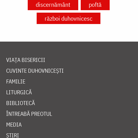
discernământ
poftă
război duhovnicesc
VIAȚA BISERICII
CUVINTE DUHOVNICEȘTI
FAMILIE
LITURGICĂ
BIBLIOTECĂ
ÎNTREABĂ PREOTUL
MEDIA
ȘTIRI