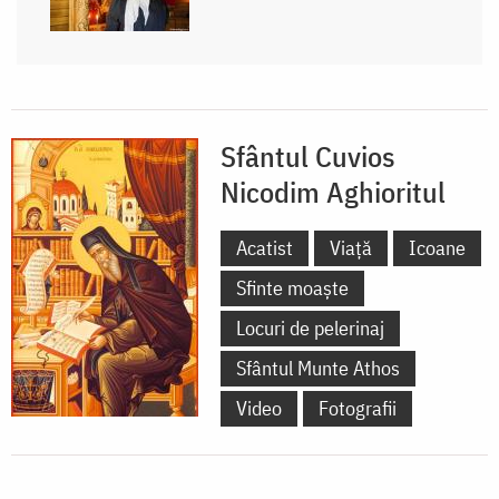
Sfântul Cuvios
Nicodim Aghioritul
Acatist
Viață
Icoane
Sfinte moaște
Locuri de pelerinaj
Sfântul Munte Athos
Video
Fotografii