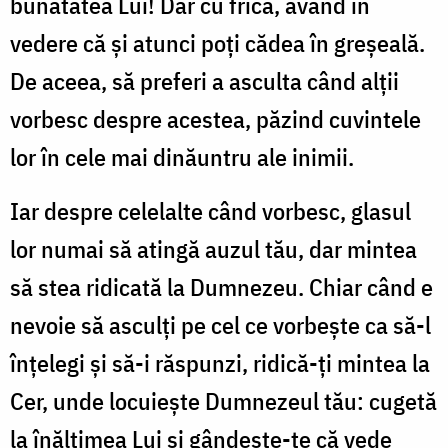
bunătatea Lui! Dar cu frică, având în
vedere că și atunci poți cădea în greșeală.
De aceea, să preferi a asculta când alții
vorbesc despre acestea, păzind cuvintele
lor în cele mai dinăuntru ale inimii.
Iar despre celelalte când vorbesc, glasul
lor numai să atingă auzul tău, dar mintea
să stea ridicată la Dumnezeu. Chiar când e
nevoie să asculți pe cel ce vorbește ca să-l
înțelegi și să-i răspunzi, ridică-ți mintea la
Cer, unde locuiește Dumnezeul tău: cugetă
la înălțimea Lui și gândește-te că vede