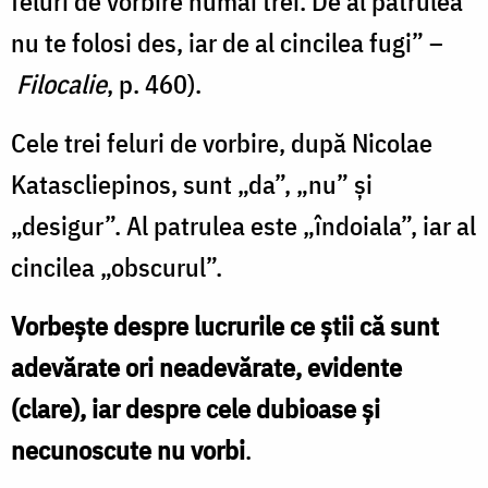
feluri de vorbire numai trei. De al patrulea
nu te folosi des, iar de al cincilea fugi” –
Filocalie
, p. 460).
Cele trei feluri de vorbire, după Nicolae
Katascliepinos, sunt „da”, „nu” și
„desigur”. Al patrulea este „îndoiala”, iar al
cincilea „obscurul”.
Vorbește despre lucrurile ce știi că sunt
adevărate ori neadevărate, evidente
(clare), iar despre cele dubioase și
necunoscute nu vorbi
.