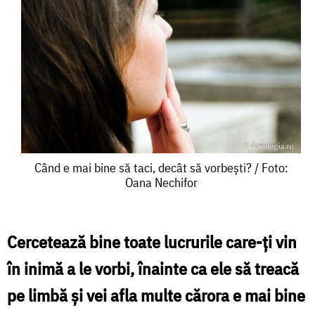
Când
Când e mai bine să taci, decât să vorbești? / Foto:
Oana Nechifor
e
mai
bine
Cercetează bine toate lucrurile care-ți vin
să
în inimă a le vorbi, înainte ca ele să treacă
taci,
pe limbă și vei afla multe cărora e mai bine
decât