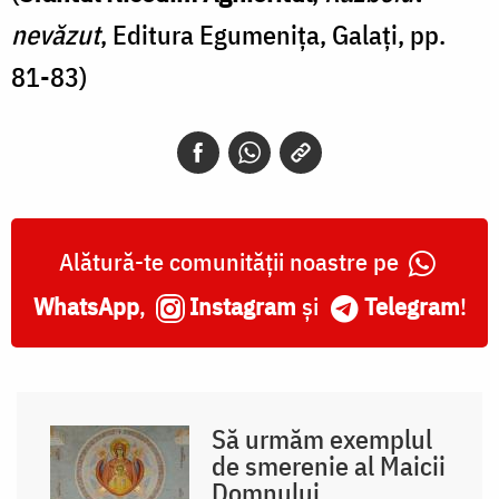
nevăzut
, Editura Egumenița, Galați, pp.
81-83)
Alătură-te comunității noastre pe
WhatsApp
,
Instagram
și
Telegram
!
Să urmăm exemplul
de smerenie al Maicii
Domnului