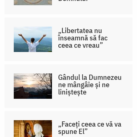
„Libertatea nu
înseamnă să fac
ceea ce vreau”
Gândul la Dumnezeu
ne mângâie și ne
liniștește
„Faceți ceea ce vă va
spune El”