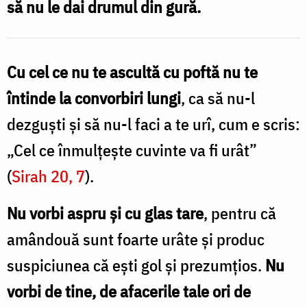
să nu le dai drumul din gură.
să
vorbești?
/
Cu cel ce nu te ascultă cu poftă nu te
Foto:
întinde la convorbiri lungi
, ca să nu-l
Oana
dezguști și să nu-l faci a te urî, cum e scris:
Nechifor
„Cel ce înmulțește cuvinte va fi urât”
(
Sirah 20, 7
).
Nu vorbi aspru și cu glas tare
, pentru că
amândouă sunt foarte urâte și produc
suspiciunea că ești gol și prezumțios.
Nu
vorbi de tine, de afacerile tale ori de