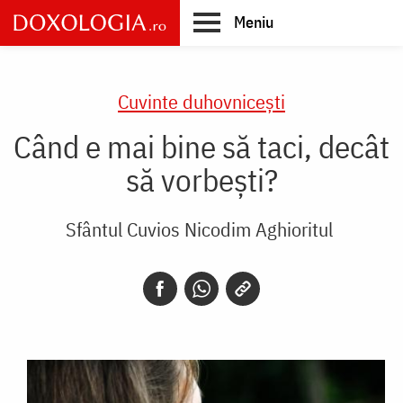
Skip
Meniu
to
main
Main
content
navigation
Cuvinte duhovnicești
Când e mai bine să taci, decât
să vorbești?
Sfântul Cuvios Nicodim Aghioritul