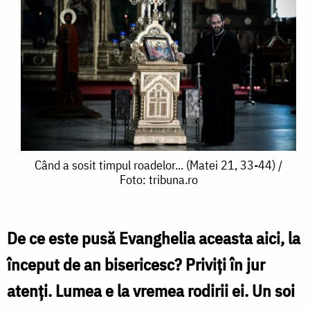
Când
Când a sosit timpul roadelor... (Matei 21, 33-44) /
Foto: tribuna.ro
a
sosit
timpul
De ce este pusă Evanghelia aceasta aici, la
roadelor...
început de an bisericesc? Priviți în jur
(Matei
atenți. Lumea e la vremea rodirii ei. Un soi
21,