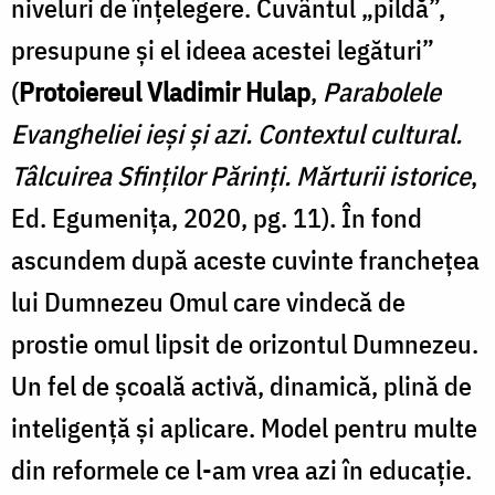
niveluri de înțelegere. Cuvântul „pildă”,
presupune și el ideea acestei legături”
(
Protoiereul Vladimir Hulap
,
Parabolele
Evangheliei ieși și azi. Contextul cultural.
Tâlcuirea Sfinților Părinți. Mărturii istorice
,
Ed. Egumenița, 2020, pg. 11). În fond
ascundem după aceste cuvinte franchețea
lui Dumnezeu Omul care vindecă de
prostie omul lipsit de orizontul Dumnezeu.
Un fel de școală activă, dinamică, plină de
inteligență și aplicare. Model pentru multe
din reformele ce l-am vrea azi în educație.