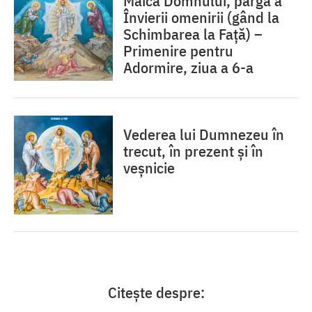
Maica Domnului, pârgă a
Învierii omenirii (gând la
Schimbarea la Față) –
Primenire pentru
Adormire, ziua a 6-a
Vederea lui Dumnezeu în
trecut, în prezent și în
veșnicie
Citește despre: