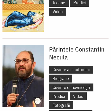
Icoane
Predici
Video
Părintele Constantin
Necula
Cuvinte ale autorului
Biografie
Cuvinte duhovnicești
Predici
Video
Fotografii