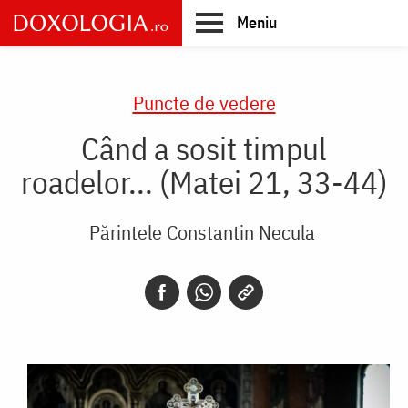
Skip
Meniu
to
main
Main
content
navigation
Puncte de vedere
Când a sosit timpul
roadelor... (Matei 21, 33-44)
Părintele Constantin Necula