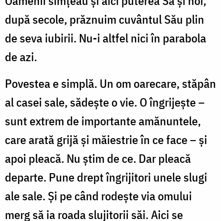
Oamenii simțeau și aici puterea Sa și noi,
după secole, prăznuim cuvântul Său plin
de seva iubirii. Nu-i altfel nici în parabola
de azi.
Povestea e simplă. Un om oarecare, stăpân
al casei sale, sădește o vie. O îngrijește –
sunt extrem de importante amănuntele,
care arată grijă și măiestrie în ce face – și
apoi pleacă. Nu știm de ce. Dar pleacă
departe. Pune drept îngrijitori unele slugi
ale sale. Și pe când rodește via omului
merg să ia roada slujitorii săi. Aici se