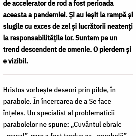
de accelerator de rod a fost perioada
33-
aceasta a pandemiei. Și au ieșit la rampă și
44)
slugile cu exces de zel și lucrătorii neatenți
/
la responsabilitățile lor. Suntem pe un
Foto:
trend descendent de omenie. O pierdem și
tribuna.ro
e vizibil.
Hristos vorbește deseori prin pilde, în
parabole. În încercarea de a Se face
înțeles. Un specialist al problematicii
parabolelor ne spune: „Cuvântul ebraic
„mașal”, care a fost tradus ca „parabolă”,