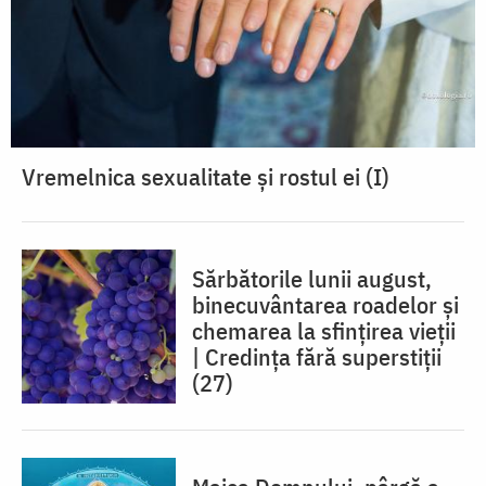
Vremelnica sexualitate și rostul ei (I)
Sărbătorile lunii august,
binecuvântarea roadelor și
chemarea la sfințirea vieții
| Credința fără superstiții
(27)