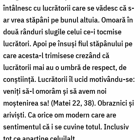
întâlnesc cu lucrătorii care se vădesc că s-
ar vrea stăpâni pe bunul altuia. Omoară în
două rânduri slugile celui ce-i tocmise
lucrători. Apoi pe însuși fiul stăpânului pe
care acesta-l trimisese crezând că
lucrătorii mai au o umbră de respect, de
conștiință. Lucrătorii îl ucid motivându-se:
veniți să-l omorâm și să avem noi
moștenirea sa! (Matei 22, 38). Obraznici și
ariviști. Ca orice om modern care are
sentimentul că i se cuvine totul. Inclusiv
tot ce aparține celuilalt.