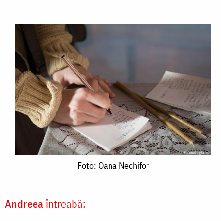
Foto:
Foto: Oana Nechifor
Oana
Nechifor
Andreea
întreabă: