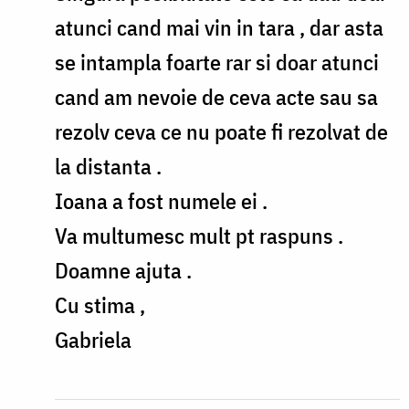
cineva
atunci cand mai vin in tara , dar asta
by
se intampla foarte rar si doar atunci
andrei.atudori
cand am nevoie de ceva acte sau sa
rezolv ceva ce nu poate fi rezolvat de
la distanta .
Ioana a fost numele ei .
Va multumesc mult pt raspuns .
Doamne ajuta .
Cu stima ,
Gabriela