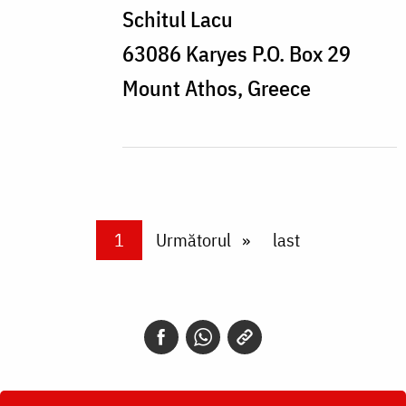
Schitul Lacu
63086 Karyes P.O. Box 29
Mount Athos, Greece
Paginare
Current page
1
Next page
Următorul
Last page
last