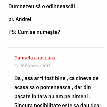
am
Dumnezeu să o odihnească!
gasit
Parinte
pr. Andrei
,
PS: Cum se numește?
by
Gabriela
Gabriela
a răspuns:
In
20 Octombrie 2015
reply
to
Da , asa ar fi fost bine , ca cineva de
Gabriela,
acasa sa o pomeneasca , dar din
vorbește
pacate in tara nu am pe nimeni .
cu
Singura posibilitate este sa dau doar