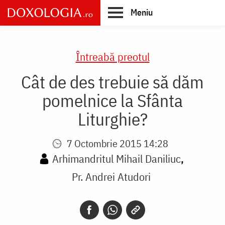
Skip
Meniu
to
main
Main
content
navigation
Întreabă preotul
Cât de des trebuie să dăm
pomelnice la Sfânta
Liturghie?
7 Octombrie 2015 14:28
Arhimandritul Mihail Daniliuc
Pr. Andrei Atudori