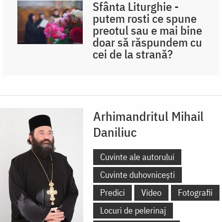
Sfânta Liturghie -
putem rosti ce spune
preotul sau e mai bine
doar să răspundem cu
cei de la strană?
Arhimandritul Mihail
Daniliuc
Cuvinte ale autorului
Cuvinte duhovnicești
Predici
Video
Fotografii
Locuri de pelerinaj