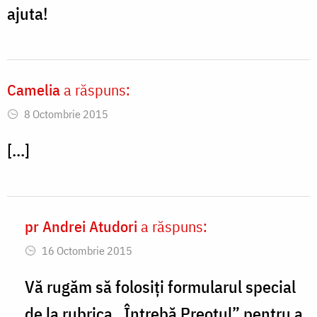
ajuta!
Camelia
a răspuns:
8 Octombrie 2015
[...]
pr Andrei Atudori
a răspuns:
In
16 Octombrie 2015
reply
to
Vă rugăm să folosiți formularul special
Buna
de la rubrica „Întrebă Preotul” pentru a