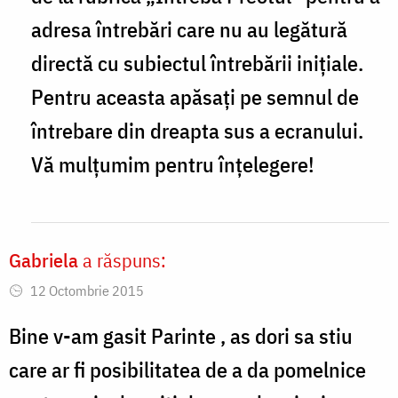
ziua!
adresa întrebări care nu au legătură
Parinte
directă cu subiectul întrebării inițiale.
am
Pentru aceasta apăsați pe semnul de
inteles
întrebare din dreapta sus a ecranului.
by
Vă mulțumim pentru înțelegere!
Camelia
Gabriela
a răspuns:
12 Octombrie 2015
Bine v-am gasit Parinte , as dori sa stiu
care ar fi posibilitatea de a da pomelnice