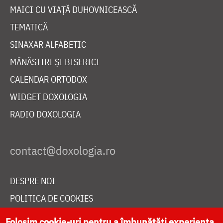
MAICI CU VIAȚĂ DUHOVNICEASCĂ
TEMATICĂ
SINAXAR ALFABETIC
MĂNĂSTIRI ȘI BISERICI
CALENDAR ORTODOX
WIDGET DOXOLOGIA
RADIO DOXOLOGIA
DESPRE NOI
POLITICA DE COOKIES
DONEAZĂ ONLINE PENTRU CATEDRALA NAȚIONALĂ
Folosim cookie-uri pentru a îmbunătăți experiența