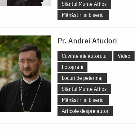
Sfântul Munte Athos
Mănăstiri și biserici
Pr. Andrei Atudori
Cuvinte ale autorului
Video
Fotografii
Locuri de pelerinaj
Sfântul Munte Athos
Mănăstiri și biserici
Articole despre autor