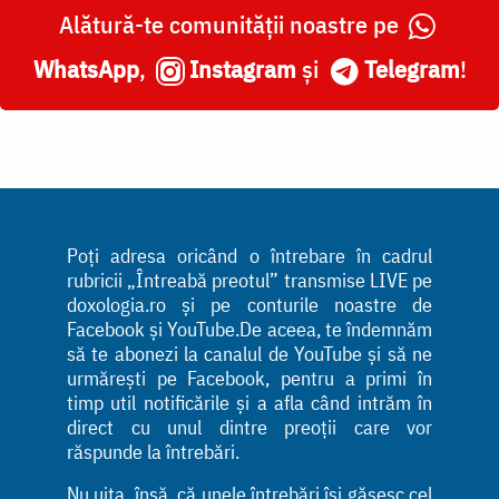
Alătură-te comunității noastre pe
WhatsApp
,
Instagram
și
Telegram
!
Poți adresa oricând o întrebare în cadrul
rubricii „Întreabă preotul” transmise LIVE pe
doxologia.ro și pe conturile noastre de
Facebook și YouTube.De aceea, te îndemnăm
să te abonezi la canalul de YouTube și să ne
urmărești pe Facebook, pentru a primi în
timp util notificările și a afla când intrăm în
direct cu unul dintre preoții care vor
răspunde la întrebări.
Nu uita, însă, că unele întrebări își găsesc cel