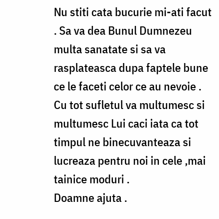
to
Nu stiti cata bucurie mi-ati facut
Gabriela,
. Sa va dea Bunul Dumnezeu
o
multa sanatate si sa va
voi
rasplateasca dupa faptele bune
pomeni
ce le faceti celor ce au nevoie .
eu
Cu tot sufletul va multumesc si
by
multumesc Lui caci iata ca tot
andrei.atudori
timpul ne binecuvanteaza si
lucreaza pentru noi in cele ,mai
tainice moduri .
Doamne ajuta .