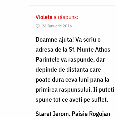
Violeta
a răspuns:
In
24 Ianuarie 2016
reply
to
Doamne ajuta! Va scriu o
Nu
adresa de la Sf. Munte Athos
stiti
Parintele va raspunde, dar
cata
depinde de distanta care
bucurie
poate dura ceva luni pana la
mi
primirea raspunsului. Ii puteti
by
spune tot ce aveti pe suflet.
Gabriela
Staret Ierom. Paisie Rogojan