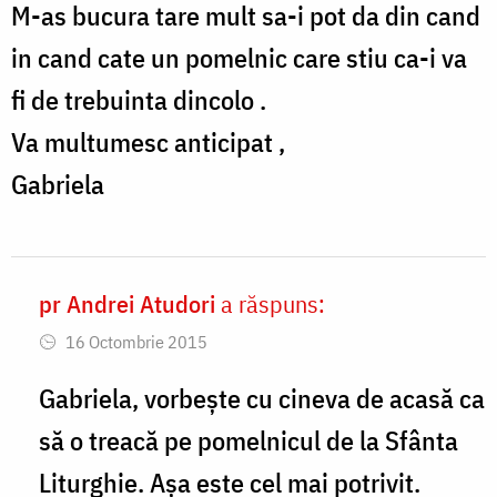
M-as bucura tare mult sa-i pot da din cand
in cand cate un pomelnic care stiu ca-i va
fi de trebuinta dincolo .
Va multumesc anticipat ,
Gabriela
pr Andrei Atudori
a răspuns:
In
16 Octombrie 2015
reply
to
Gabriela, vorbește cu cineva de acasă ca
Bine
să o treacă pe pomelnicul de la Sfânta
v-
Liturghie. Așa este cel mai potrivit.