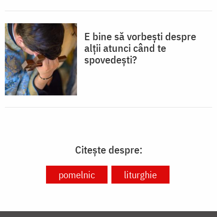
E bine să vorbești despre
alții atunci când te
spovedești?
Citește despre:
pomelnic
liturghie