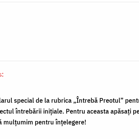
s:
arul special de la rubrica „Întrebă Preotul” pent
ectul întrebării inițiale. Pentru aceasta apăsați 
Vă mulțumim pentru înțelegere!