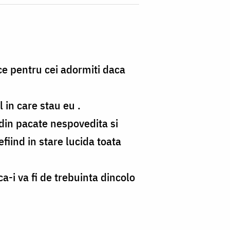
ice pentru cei adormiti daca
l in care stau eu .
din pacate nespovedita si
efiind in stare lucida toata
a-i va fi de trebuinta dincolo