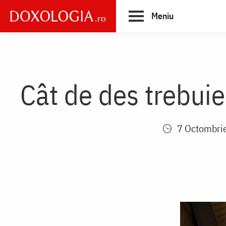
Skip
Meniu
to
main
Main
content
navigation
Cât de des trebuie
7 Octombri