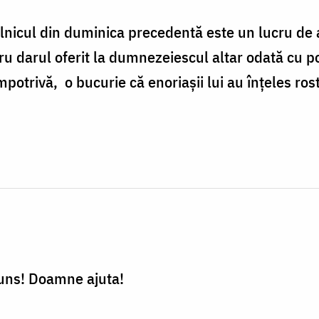
nicul din duminica precedentă este un lucru de a
ru darul oferit la dumnezeiescul altar odată cu p
mpotrivă, o bucurie că enoriașii lui au înțeles ros
uns! Doamne ajuta!