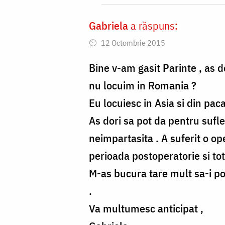
am
inteles
Gabriela
a răspuns:
by
12 Octombrie 2015
Camelia
Bine v-am gasit Parinte , as d
nu locuim in Romania ?
Eu locuiesc in Asia si din paca
As dori sa pot da pentru sufl
neimpartasita . A suferit o ope
perioada postoperatorie si to
M-as bucura tare mult sa-i pot
.
Va multumesc anticipat ,