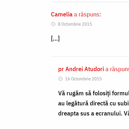
Camelia
a răspuns:
8 Octombrie 2015
[...]
pr Andrei Atudori
a răspun
In
16 Octombrie 2015
reply
to
Vă rugăm să folosiți formul
Buna
au legătură directă cu subi
ziua!
dreapta sus a ecranului. 
Parinte