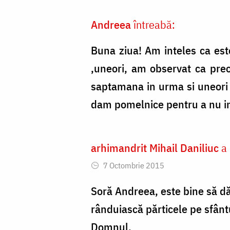
Nechifor
Andreea
întreabă:
Buna ziua! Am inteles ca este
,uneori, am observat ca preo
saptamana in urma si uneori 
dam pomelnice pentru a nu in
arhimandrit Mihail Daniliuc
a 
7 Octombrie 2015
Soră Andreea, este bine să dă
rânduiască părticele pe sfântul
Domnul.