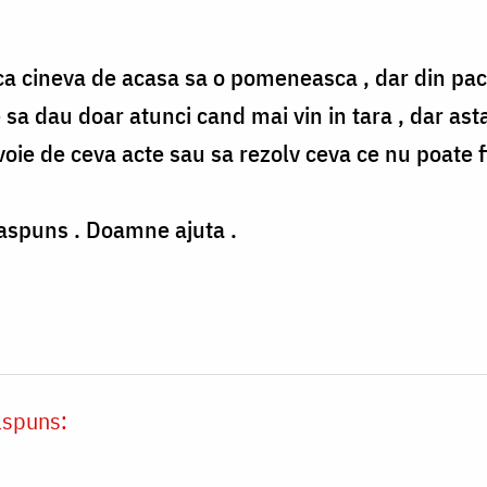
 , ca cineva de acasa sa o pomeneasca , dar din pa
 sa dau doar atunci cand mai vin in tara , dar ast
ie de ceva acte sau sa rezolv ceva ce nu poate fi 
aspuns . Doamne ajuta .
ăspuns: