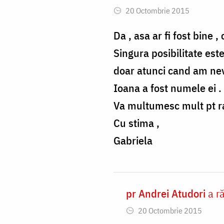
Gabriela
20 Octombrie 2015
reply
to
Da , asa ar fi fost bine
Gabriela,
Singura posibilitate este
vorbește
doar atunci cand am nevo
cu
Ioana a fost numele ei .
cineva
Va multumesc mult pt r
by
Cu stima ,
andrei.atudori
Gabriela
pr Andrei Atudori
a r
In
20 Octombrie 2015
reply