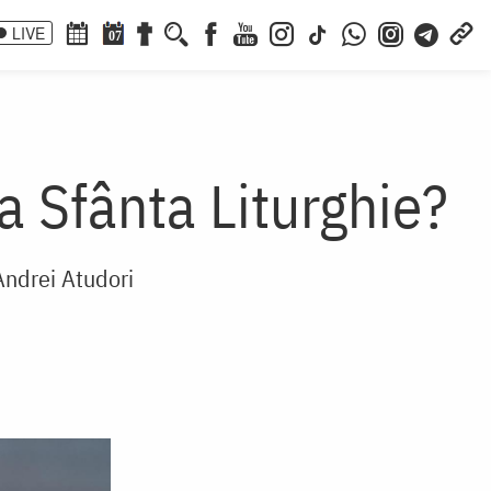
LIVE
07
a Sfânta Liturghie?
Andrei Atudori