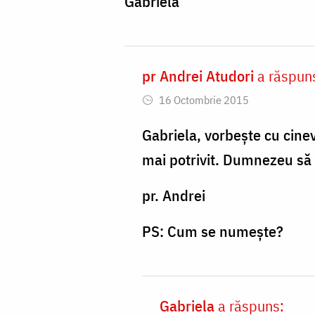
Gabriela
pr Andrei Atudori
a răspun
In
16 Octombrie 2015
reply
to
Gabriela, vorbește cu cinev
Bine
mai potrivit. Dumnezeu să
v-
pr. Andrei
am
gasit
PS: Cum se numește?
Parinte
,
by
Gabriela
a răspuns:
In