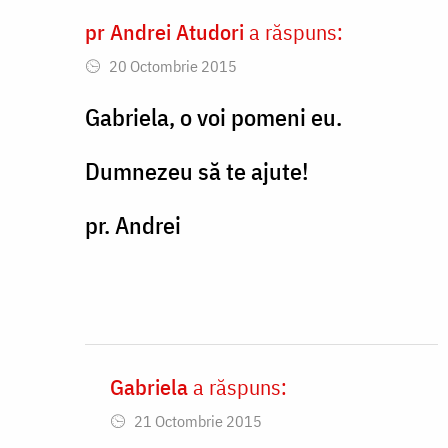
pr Andrei Atudori
a răspuns:
In
20 Octombrie 2015
reply
to
Gabriela, o voi pomeni eu.
Da
Dumnezeu să te ajute!
,
asa
pr. Andrei
ar
fi
fost
bine
Gabriela
a răspuns:
by
In
Gabriela
21 Octombrie 2015
reply