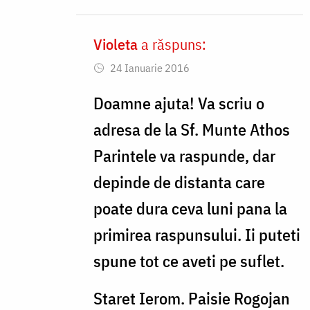
Violeta
a răspuns:
In
24 Ianuarie 2016
reply
to
Doamne ajuta! Va scriu o
Nu
adresa de la Sf. Munte Athos
stiti
Parintele va raspunde, dar
cata
depinde de distanta care
bucurie
poate dura ceva luni pana la
mi
primirea raspunsului. Ii puteti
by
spune tot ce aveti pe suflet.
Gabriela
Staret Ierom. Paisie Rogojan