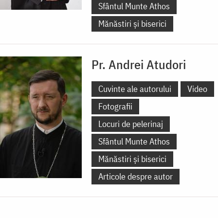
Sfântul Munte Athos
Mănăstiri și biserici
Pr. Andrei Atudori
Cuvinte ale autorului
Video
Fotografii
Locuri de pelerinaj
Sfântul Munte Athos
Mănăstiri și biserici
Articole despre autor