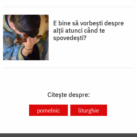
E bine să vorbești despre
alții atunci când te
spovedești?
Citește despre:
pomelnic
liturghie