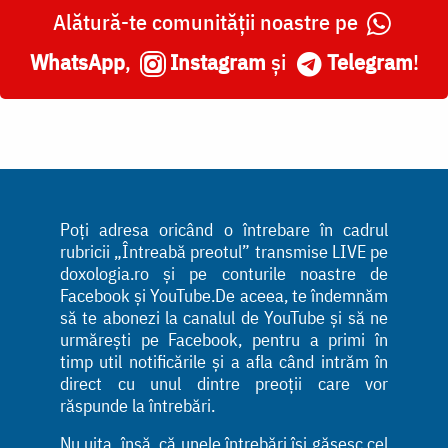
Alătură-te comunității noastre pe
WhatsApp
,
Instagram
și
Telegram
!
Poți adresa oricând o întrebare în cadrul
rubricii „Întreabă preotul” transmise LIVE pe
doxologia.ro și pe conturile noastre de
Facebook și YouTube.De aceea, te îndemnăm
să te abonezi la canalul de YouTube și să ne
urmărești pe Facebook, pentru a primi în
timp util notificările și a afla când intrăm în
direct cu unul dintre preoții care vor
răspunde la întrebări.
Nu uita, însă, că unele întrebări își găsesc cel