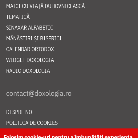
MAICI CU VIAȚĂ DUHOVNICEASCĂ
TEMATICĂ
SINAXAR ALFABETIC
MĂNĂSTIRI ȘI BISERICI
CALENDAR ORTODOX
WIDGET DOXOLOGIA
RADIO DOXOLOGIA
DESPRE NOI
POLITICA DE COOKIES
DONEAZĂ ONLINE PENTRU CATEDRALA NAȚIONALĂ
Folosim cookie-uri pentru a îmbunătăți experiența