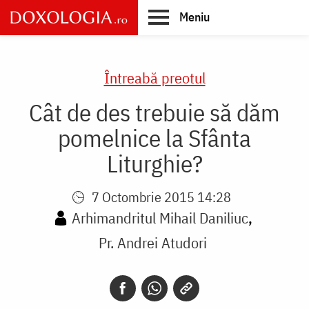
Skip
Meniu
to
main
Main
content
navigation
Întreabă preotul
Cât de des trebuie să dăm
pomelnice la Sfânta
Liturghie?
7 Octombrie 2015 14:28
Arhimandritul Mihail Daniliuc
Pr. Andrei Atudori