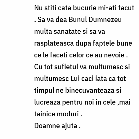
to
Nu stiti cata bucurie mi-ati facut
Gabriela,
. Sa va dea Bunul Dumnezeu
o
multa sanatate si sa va
voi
rasplateasca dupa faptele bune
pomeni
ce le faceti celor ce au nevoie .
eu
Cu tot sufletul va multumesc si
by
multumesc Lui caci iata ca tot
andrei.atudori
timpul ne binecuvanteaza si
lucreaza pentru noi in cele ,mai
tainice moduri .
Doamne ajuta .