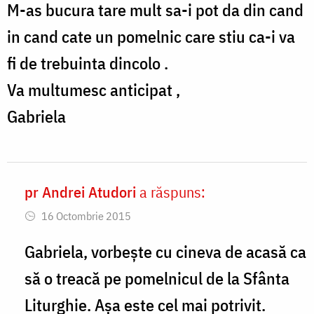
M-as bucura tare mult sa-i pot da din cand
in cand cate un pomelnic care stiu ca-i va
fi de trebuinta dincolo .
Va multumesc anticipat ,
Gabriela
pr Andrei Atudori
a răspuns:
In
16 Octombrie 2015
reply
to
Gabriela, vorbește cu cineva de acasă ca
Bine
să o treacă pe pomelnicul de la Sfânta
v-
Liturghie. Așa este cel mai potrivit.