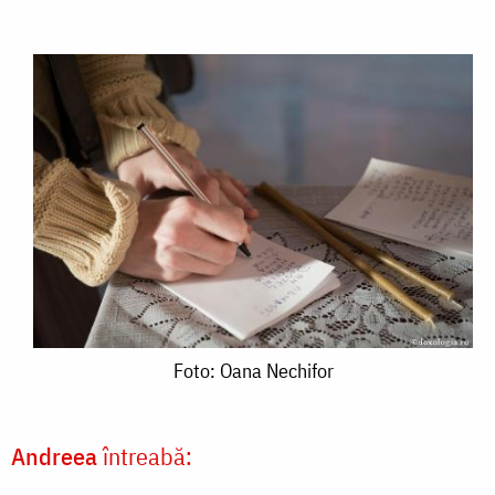
Foto:
Foto: Oana Nechifor
Oana
Nechifor
Andreea
întreabă: