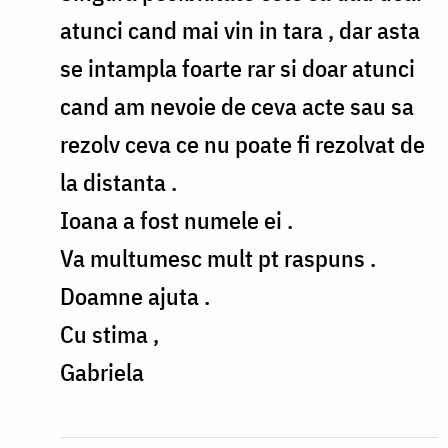
cineva
atunci cand mai vin in tara , dar asta
by
se intampla foarte rar si doar atunci
andrei.atudori
cand am nevoie de ceva acte sau sa
rezolv ceva ce nu poate fi rezolvat de
la distanta .
Ioana a fost numele ei .
Va multumesc mult pt raspuns .
Doamne ajuta .
Cu stima ,
Gabriela