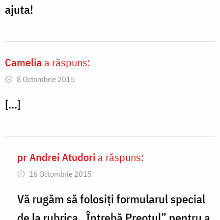
ajuta!
Camelia
a răspuns:
8 Octombrie 2015
[...]
pr Andrei Atudori
a răspuns:
In
16 Octombrie 2015
reply
to
Vă rugăm să folosiți formularul special
Buna
de la rubrica „Întrebă Preotul” pentru a