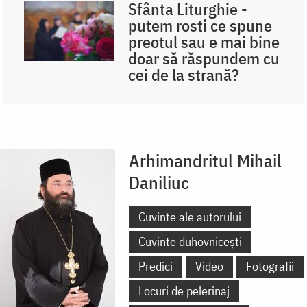
Sfânta Liturghie -
putem rosti ce spune
preotul sau e mai bine
doar să răspundem cu
cei de la strană?
Arhimandritul Mihail
Daniliuc
Cuvinte ale autorului
Cuvinte duhovnicești
Predici
Video
Fotografii
Locuri de pelerinaj