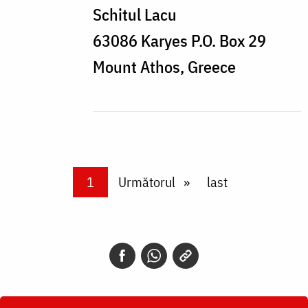
Schitul Lacu
63086 Karyes P.O. Box 29
Mount Athos, Greece
Paginare
Current page
1
Next page
Următorul
Last page
last