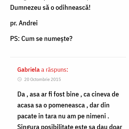
am
Dumnezeu să o odihnească!
gasit
Parinte
pr. Andrei
,
PS: Cum se numește?
by
Gabriela
Gabriela
a răspuns:
In
20 Octombrie 2015
reply
to
Da , asa ar fi fost bine , ca cineva de
Gabriela,
acasa sa o pomeneasca , dar din
vorbește
pacate in tara nu am pe nimeni .
cu
Singura posibilitate este sa dau doar