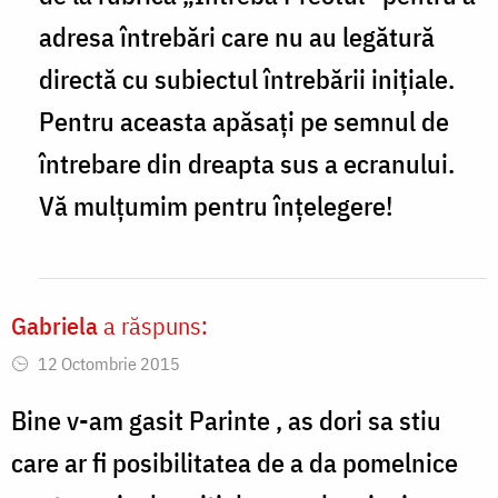
ziua!
adresa întrebări care nu au legătură
Parinte
directă cu subiectul întrebării inițiale.
am
Pentru aceasta apăsați pe semnul de
inteles
întrebare din dreapta sus a ecranului.
by
Vă mulțumim pentru înțelegere!
Camelia
Gabriela
a răspuns:
12 Octombrie 2015
Bine v-am gasit Parinte , as dori sa stiu
care ar fi posibilitatea de a da pomelnice