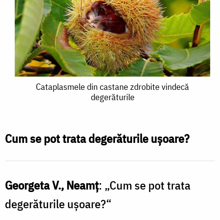
Cataplasmele
Cataplasmele din castane zdrobite vindecă
degerăturile
din
castane
zdrobite
Cum se pot trata degerăturile uşoare?
vindecă
degerăturile
Georgeta V., Neamţ
: „Cum se pot trata
degerăturile uşoare?“