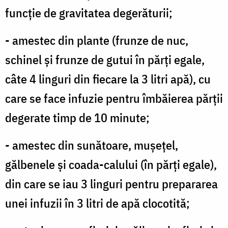
funcţie de gravitatea degerăturii;
- amestec din plante (frunze de nuc,
schinel şi frunze de gutui în părţi egale,
câte 4 linguri din fiecare la 3 litri apă), cu
care se face infuzie pentru îmbăierea părţii
degerate timp de 10 minute;
- amestec din sunătoare, muşeţel,
gălbenele şi coada-calului (în părţi egale),
din care se iau 3 linguri pentru prepararea
unei infuzii în 3 litri de apă clocotită;