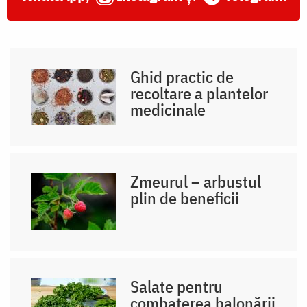
Ghid practic de
recoltare a plantelor
medicinale
Zmeurul – arbustul
plin de beneficii
Salate pentru
combaterea balonării