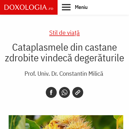
Skip
Meniu
to
main
Main
content
navigation
Stil de viaţă
Cataplasmele din castane
zdrobite vindecă degerăturile
Prof. Univ. Dr. Constantin Milică