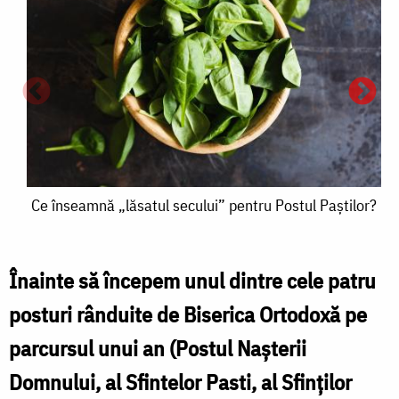
Ce
Ce înseamnă „lăsatul secului” pentru Postul Paștilor?
înseamnă
„lăsatul
Înainte să începem unul dintre cele patru
secului”
posturi rânduite de Biserica Ortodoxă pe
pentru
parcursul unui an (Postul Nașterii
Postul
Domnului, al Sfintelor Pasti, al Sfinților
„
Paștilor?