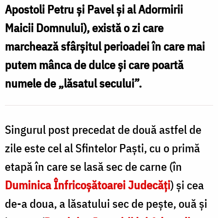
s
Apostoli Petru și Pavel și al Adormirii
Maicii Domnului), există o zi care
P
marchează sfârșitul perioadei în care mai
P
putem mânca de dulce și care poartă
numele de „lăsatul secului”.
Singurul post precedat de două astfel de
zile este cel al Sfintelor Paști, cu o primă
etapă în care se lasă sec de carne (în
Duminica Înfricoșătoarei Judecăți
) și cea
de-a doua, a lăsatului sec de pește, ouă și