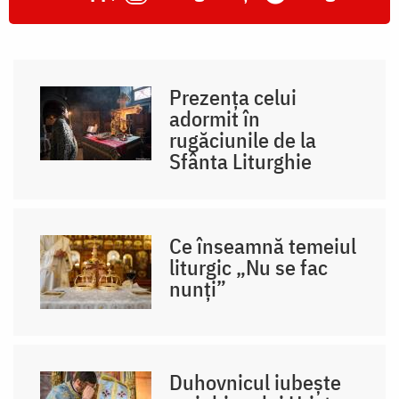
Prezența celui
adormit în
rugăciunile de la
Sfânta Liturghie
Ce înseamnă temeiul
liturgic „Nu se fac
nunți”
Duhovnicul iubește