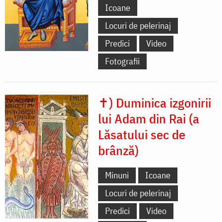
Icoane
Locuri de pelerinaj
Predici
Video
Fotografii
✝) Duminica izgonirii
lui Adam din Rai (a
Lăsatului sec de
brânză)
Minuni
Icoane
Locuri de pelerinaj
Predici
Video