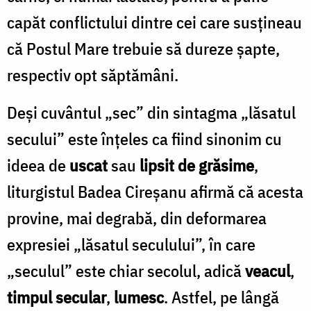
capăt conflictului dintre cei care susțineau
că Postul Mare trebuie să dureze şapte,
respectiv opt săptămâni.
Deși cuvântul „sec” din sintagma „lăsatul
secului” este înțeles ca fiind sinonim cu
ideea de
uscat
sau
lipsit de grăsime
,
liturgistul Badea Cireșanu afirmă că acesta
provine, mai degrabă, din deformarea
expresiei „lăsatul seculului”, în care
„seculul” este chiar secolul, adică
veacul
,
timpul secular
,
lumesc
. Astfel, pe lângă