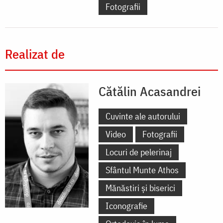
Fotografii
Realizat de
Cătălin Acasandrei
Cuvinte ale autorului
Video
Fotografii
Locuri de pelerinaj
Sfântul Munte Athos
Mănăstiri și biserici
Iconografie