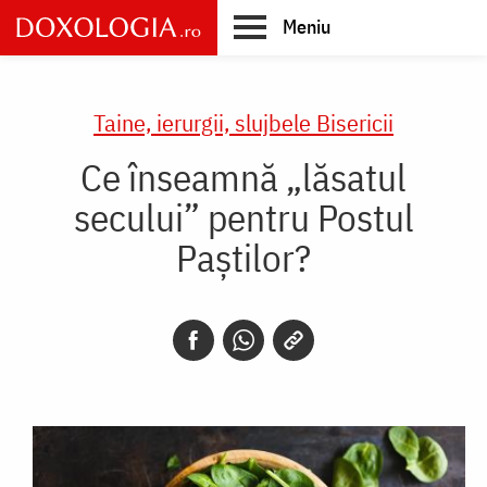
Skip
Meniu
to
main
Main
content
navigation
Taine, ierurgii, slujbele Bisericii
Ce înseamnă „lăsatul
secului” pentru Postul
Paștilor?