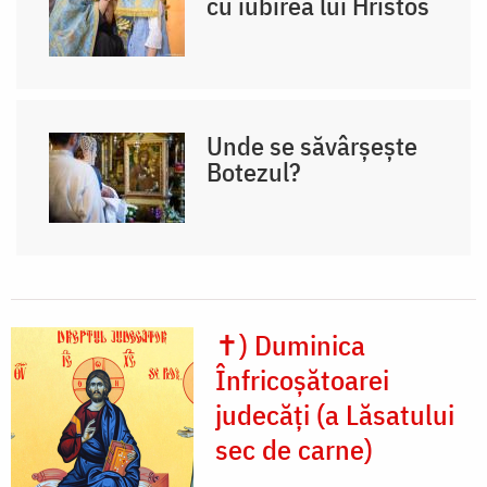
cu iubirea lui Hristos
Unde se săvârșește
Botezul?
✝) Duminica
Înfricoșătoarei
judecăți (a Lăsatului
sec de carne)