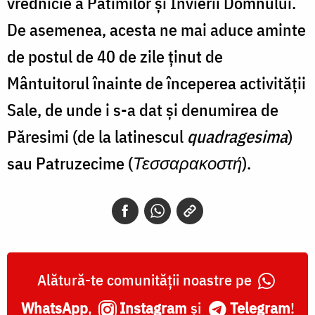
vrednicie a Patimilor și Învierii Domnului.
De asemenea, acesta ne mai aduce aminte
de postul de 40 de zile ţinut de
Mântuitorul înainte de începerea activităţii
Sale, de unde i s-a dat şi denumirea de
Păresimi (de la latinescul
quadragesima
)
sau Patruzecime (
Τεσσαρακοστή
).
Alătură-te comunității noastre pe
WhatsApp
,
Instagram
și
Telegram
!