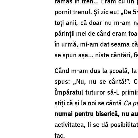
rămas în tren... Eram cu un p
/
pornit trenul. Și zic eu: „De 
Foto:
toți anii, că doar nu m­-am n
Oana
părinții mei de când eram foa
Nechifor
în urmă, mi­-am dat seama că 
se spun așa... niște cântări, fă
Când m-­am dus la școală, la 
spus: „Nu, nu se cântă!”. C
Împăratul tuturor să-L primim
știți că și la noi se cântă
Ca pe
numai pentru biserică, nu a
activitatea, li se dă posibilit
fac.