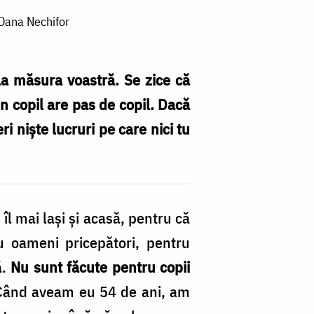
 Oana Nechifor
 la măsura voastră. Se zice că
n copil are pas de copil. Dacă
eri niște lucruri pe care nici tu
 îl mai lași și acasă, pentru că
u oameni pricepători, pentru
ă.
Nu sunt făcute pentru copii
. Când aveam eu 54 de ani, am