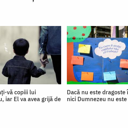
ți-vă copiii lui
Dacă nu este dragoste î
 iar El va avea grijă de
nici Dumnezeu nu este