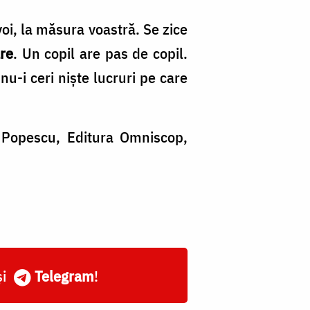
voi, la măsura voastră. Se zice
are
. Un copil are pas de copil.
nu­-i ceri niște lucruri pe care
an Popescu, Editura Omniscop,
și
Telegram
!