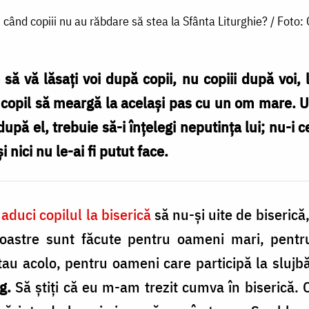
când copiii nu au răbdare să stea la Sfânta Liturghie? / Foto:
e să vă lăsați voi după copii, nu copiii după voi,
i copil să meargă la același pas cu un om mare. U
după el, trebuie să-i înțelegi neputința lui; nu­-i c
i nici nu le­-ai fi putut face.
aduci copilul la biserică
să nu­-și uite de biserică,
noastre sunt făcute pentru oameni mari, pentr
tau acolo, pentru oameni care participă la slujb
g.
Să știți că eu m­-am trezit cumva în biserică