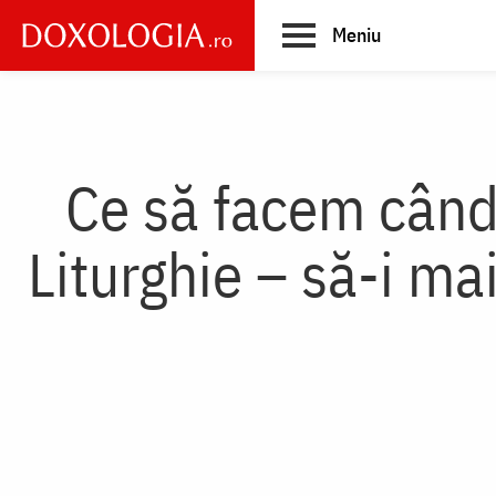
Skip
Meniu
to
main
Main
content
navigation
Ce să facem când 
Liturghie – să-i ma