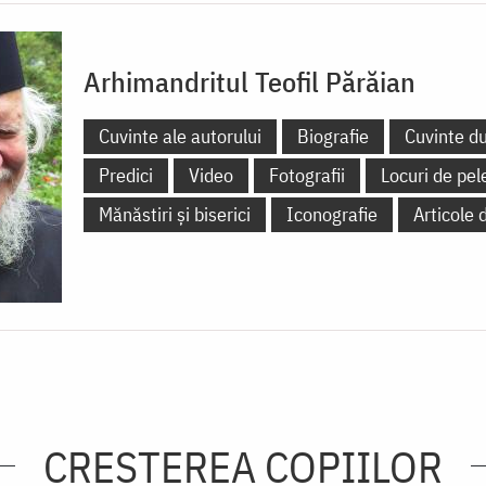
Arhimandritul Teofil Părăian
Cuvinte ale autorului
Biografie
Cuvinte d
Predici
Video
Fotografii
Locuri de pel
Mănăstiri și biserici
Iconografie
Articole 
CREŞTEREA COPIILOR