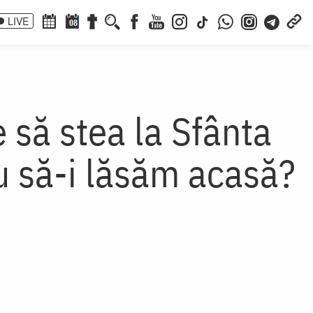
LIVE
08
 să stea la Sfânta
au să-i lăsăm acasă?