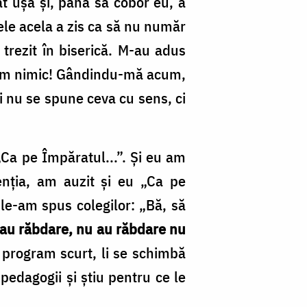
at ușa și, până să cobor eu, a
tele acela a zis ca să nu număr
trezit în biserică. M­-au adus
geam nimic! Gândindu­-mă acum,
i nu se spune ceva cu sens, ci
„Ca pe Împăratul...”. Și eu am
enția, am auzit și eu „Ca pe
le­-am spus colegilor: „Bă, să
 au răbdare, nu au răbdare nu
un program scurt, li se schimbă
u pedagogii și știu pentru ce le