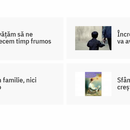
nvățăm să ne
Încr
recem timp frumos
va a
 familie, nici
Sfân
o
creş