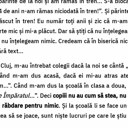
ărinte de la noi și am rămas în tren... S­-a bloc
54 de ani n­-am rămas niciodată în tren!”. Și părin
ăscut în tren! Eu număr toți anii și zic că m­-am 
rte mic și mi­-a plăcut. Dar să știți că nu înțele
nu înțelegeam nimic. Credeam că în biserică nic
ră text...
Cluj, m­-au întrebat colegii dacă la noi se cântă 
ând m­-am dus acasă, dacă ei mi­-au atras at
...”. Când m­-am dus la școală în clasa a doua, 
 Împăratul...
”. Deci
copiii nu au cum să stea, nu
u răbdare pentru nimic
. Și la școală li se face 
atea să se joace, sunt niște lucruri pe care le ști