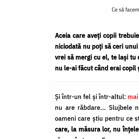
Ce
Ce să facem 
să
facem
când
Aceia care aveți copii trebui
copiii
niciodată nu poți să ceri unu
nu
vrei să mergi cu el, te lași tu 
au
nu le­-ai făcut când erai copil ș
răbdare
să
Și într­-un fel și într-­altul:
mai 
stea
nu are răbdare... Slujbele 
la
oameni care știu pentru ce s
Sfânta
care, la măsura lor, nu înțele
Liturghie?