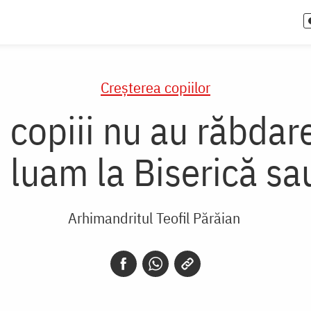
Creşterea copiilor
copiii nu au răbdare
i luam la Biserică s
Arhimandritul Teofil Părăian