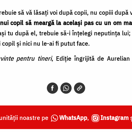
trebuie să vă lăsați voi după copii, nu copiii după 
 unui copil să meargă la același pas cu un om m
și tu după el, trebuie să-i înțelegi neputința lui; 
 copil și nici nu le­-ai fi putut face.
vinte pentru tineri
, Ediţie îngrijită de Aureli
nității noastre pe
WhatsApp
,
Instagram