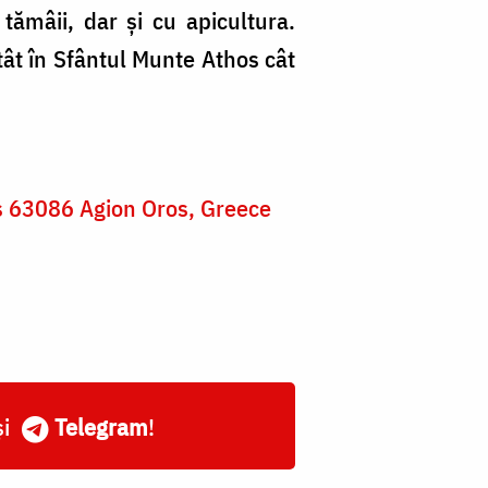
tămâii, dar și cu apicultura.
tât în Sfântul Munte Athos cât
es 63086 Agion Oros, Greece
și
Telegram
!