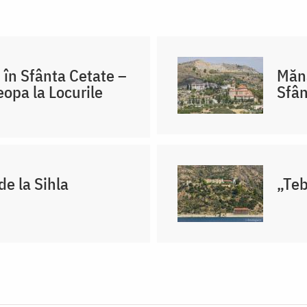
 în Sfânta Cetate –
Mănă
eopa la Locurile
Sfân
de la Sihla
„Teb