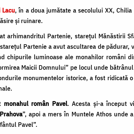
i Lacu
, în a doua jumătate a secolului XX, Chili
ăsire şi ruinare.
at arhimandritul Partenie, stareţul Mănăstirii S
 stareţul Partenie a avut ascultarea de pădurar, v
nd chipurile luminoase ale monahilor români di
ormirea Maicii Domnului” pe locul unde bătrânul g
fondurile monumentelor istorice, a fost ridicată 
nale.
it
monahul român Pavel
. Acesta şi-a început v
-Prahova
”, apoi a mers în Muntele Athos unde a 
Sfântul Pavel”.