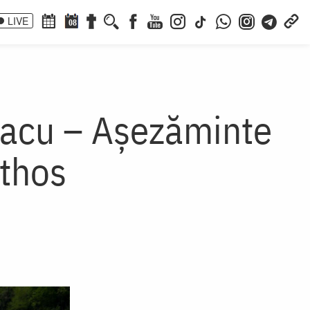
LIVE
08
Lacu – Așezăminte
Athos