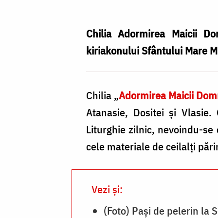
Maicii
Domnului
Chilia Adormirea Maicii Do
–
kiriakonului Sfântului Mare Mu
Lacu
/
Chilia „
Adormirea Maicii Dom
Foto:
Atanasie, Dositei și Vlasie
Pr.
Liturghie zilnic, nevoindu-se
Silviu
cele materiale de ceilalți păr
Cluci
Vezi și:
(Foto) Pași de pelerin la 