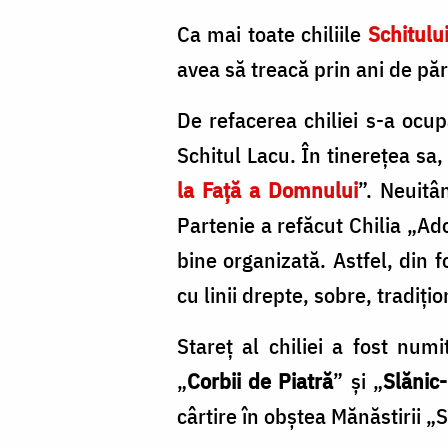
Ca mai toate chiliile
Schitulu
avea să treacă prin ani de păr
De refacerea chiliei s-a ocup
Schitul Lacu. În tinereţea sa,
la Faţă a Domnului
”. Neuitâ
Partenie a refăcut Chilia „Ad
bine organizată. Astfel, din 
cu linii drepte, sobre, tradiţio
Stareţ al chiliei a fost num
„
Corbii de Piatră
” şi „
Slănic
cârtire în obştea Mănăstirii „