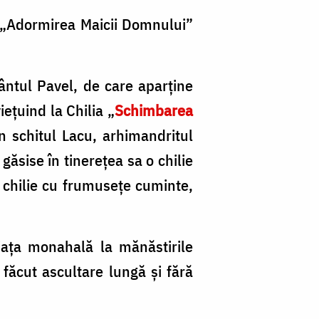
a „Adormirea Maicii Domnului”
fântul Pavel, de care aparţine
ieţuind la Chilia „
Schimbarea
n schitul Lacu, arhimandritul
ăsise în tinereţea sa o chilie
o chilie cu frumuseţe cuminte,
iaţa monahală la mănăstirile
făcut ascultare lungă şi fără