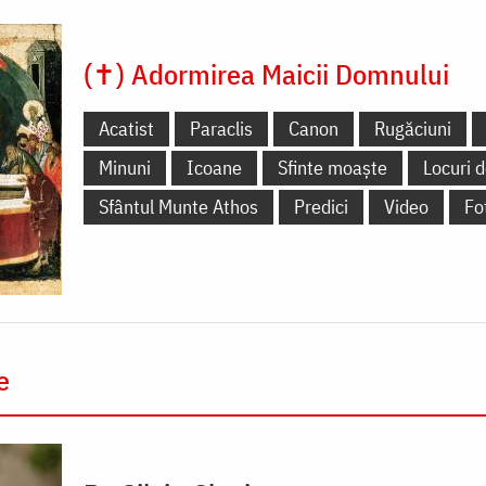
(✝) Adormirea Maicii Domnului
Acatist
Paraclis
Canon
Rugăciuni
Minuni
Icoane
Sfinte moaște
Locuri d
Sfântul Munte Athos
Predici
Video
Fo
e