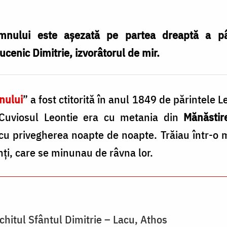
mnului este așezată pe partea dreaptă a pâ
cenic Dimitrie, izvorâtorul de mir.
nului
” a fost ctitorită în anul 1849 de părintele Le
. Cuviosul Leontie era cu metania din
Mănăsti
 cu privegherea noapte de noapte. Trăiau într-o m
inți, care se minunau de râvna lor.
Schitul Sfântul Dimitrie – Lacu, Athos