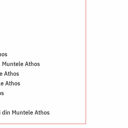
Fo
Pr
Si
Cl
hos
n Muntele Athos
le Athos
le Athos
os
i din Muntele Athos