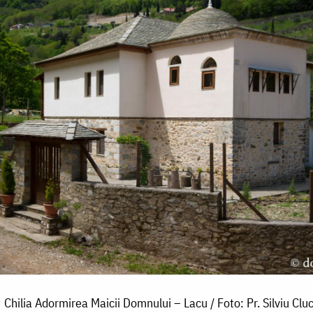
Chilia Adormirea Maicii Domnului – Lacu / Foto: Pr. Silviu Cluc