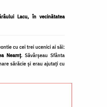
râului Lacu, în vecinătatea
Pa
ontie cu cei trei ucenici ai săi:
ch
rea Neamț
. Săvârșeau Sfânta
A
are sărăcie și erau ajutați cu
Ma
D
–
L
/