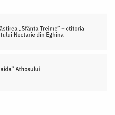
stirea „Sfânta Treime” – ctitoria
tului Nectarie din Eghina
aida” Athosului