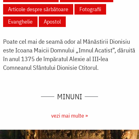
Articole despre sărbătoare
Fotografii
Evanghelie
Apostol
Poate cel mai de seamă odor al Mănăstirii Dionisiu
este Icoana Maicii Domnului „Imnul Acatist”, dăruită
în anul 1375 de împăratul Alexie al III-lea
Comneanul Sfântului Dionisie Ctitorul.
MINUNI
vezi mai multe »