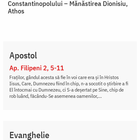
Constantinopolului – Mănăstirea Dionisiu,
Athos
Apostol
Ap. Filipeni 2, 5-11
Fraților, gândul acesta să fie în voi care era și în Hristos
Iisus, Care, Dumnezeu fiind în chip, n-a socotit o știrbire a fi
El întocmai cu Dumnezeu, ci S-a deșertat pe Sine, chip de
rob luând, făcându-Se asemenea oamenilor,...
Evanghelie