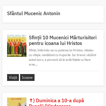
Sfântul Mucenic Antonin
Sfinții 10 Mucenici Mărturisitori
pentru icoana lui Hristos
Sfinții, întărindu-se cu puterea lui Hristos, răbdau
cu vitejie, neslăbind cu trupurile. Iar tiranul, văzând
acest lucru, a poruncit să le ardă fețele cu fiare
arse,...
Viață
Icoane
✝) Duminica a 10-a după
Rusalii (Vindecarea