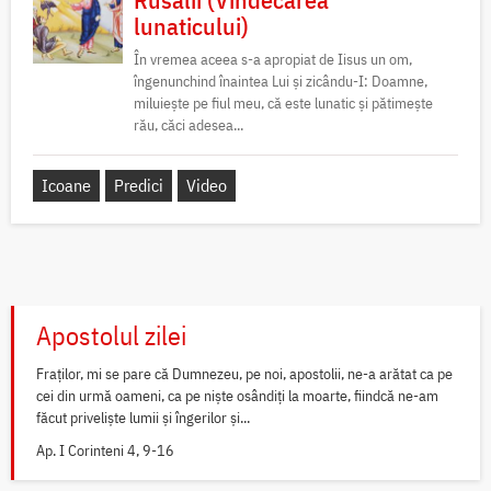
lunaticului)
În vremea aceea s-a apropiat de Iisus un om,
îngenunchind înaintea Lui și zicându-I: Doamne,
miluiește pe fiul meu, că este lunatic și pătimește
rău, căci adesea...
Icoane
Predici
Video
Apostolul zilei
Fraților, mi se pare că Dumnezeu, pe noi, apostolii, ne-a arătat ca pe
cei din urmă oameni, ca pe niște osândiți la moarte, fiindcă ne-am
făcut priveliște lumii și îngerilor și...
Ap. I Corinteni 4, 9-16