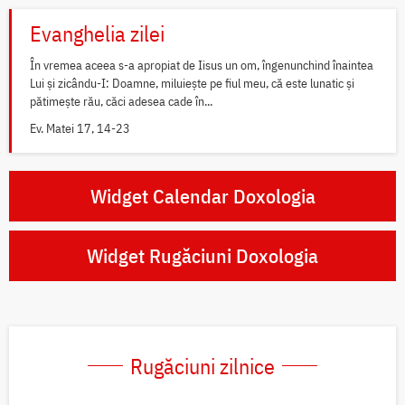
Evanghelia zilei
În vremea aceea s-a apropiat de Iisus un om, îngenunchind înaintea
Lui și zicându-I: Doamne, miluiește pe fiul meu, că este lunatic și
pătimește rău, căci adesea cade în...
Ev. Matei 17, 14-23
Widget Calendar Doxologia
Widget Rugăciuni Doxologia
Rugăciuni zilnice