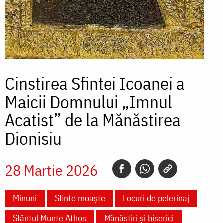
Cinstirea Sfintei Icoanei a
Maicii Domnului „Imnul
Acatist” de la Mănăstirea
Dionisiu
28 Martie 2026
Minuni
Sfinte moaște
Locuri de pelerinaj
Sfântul Munte Athos
Mănăstiri și biserici