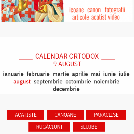
CALENDAR ORTODOX
9 AUGUST
ianuarie
februarie
martie
aprilie
mai
iunie
iulie
august
septembrie
octombrie
noiembrie
decembrie
ACATISTE
CANOANE
PARACLISE
RUGĂCIUNI
SLUJBE