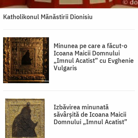
Katholikonul Mănăstirii Dionisiu
Minunea pe care a făcut-o
Icoana Maicii Domnului
„Imnul Acatist” cu Evghenie
Vulgaris
Izbăvirea minunată
săvârșită de Icoana Maicii
Domnului „Imnul Acatist”