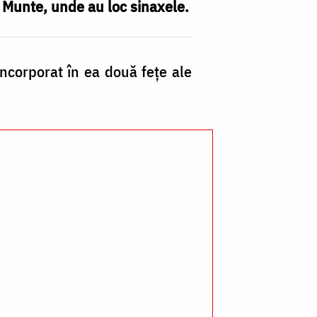
i Munte, unde au loc sinaxele.
incorporat în ea două feţe ale
Cl
Sf
Ch
di
M
A
/
Fo
Pr
Si