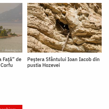
a Față” de
Peștera Sfântului Ioan Iacob din
 Corfu
pustia Hozevei