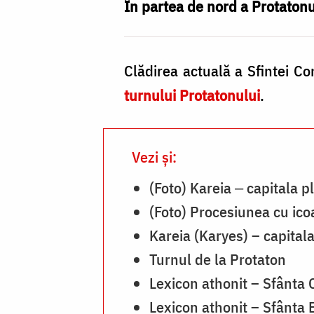
din
În partea de nord a Protatonu
Muntele
Athos
Clădirea actuală a Sfintei Co
/
turnului Protatonului
.
Foto:
Pr.
Silviu
Vezi și:
Cluci
(Foto) Kareia ‒ capitala p
(Foto) Procesiunea cu ic
Kareia (Karyes) – capital
Turnul de la Protaton
Lexicon athonit – Sfânta 
Lexicon athonit – Sfânta 