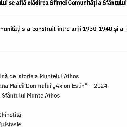
lui se află clădirea Sfintei Comunităţi a Sfântulu
munități s-a construit între anii 1930-1940 şi a 
lină de istorie a Muntelui Athos
oana Maicii Domnului „Axion Estin” – 2024
a Sfântului Munte Athos
Chinotită
Epistasie