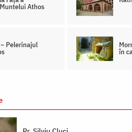
 Muntelui Athos
– Pelerinajul
Morm
os
în c
e
Pr. Silviu Cluci