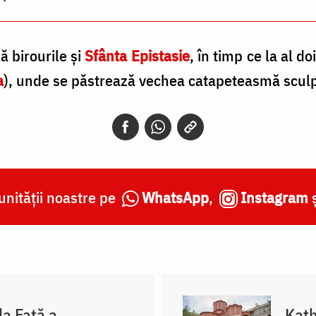
lă birourile şi
Sfânta Epistasie
, în timp ce la al do
a
), unde se păstrează vechea catapeteasmă sculp
nității noastre pe
WhatsApp
,
Instagram
la Față a
Kath