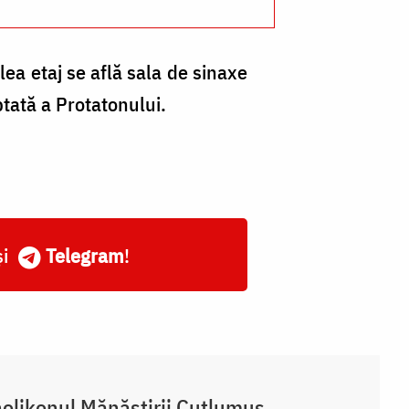
Cl
ilea etaj se află sala de sinaxe
tată a Protatonului.
și
Telegram
!
olikonul Mănăstirii Cutlumuș