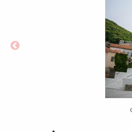
Clădirea
Sfintei
Chinotite