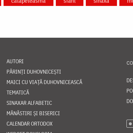
catapeteasmă
sfânt
sinaxă
m
AUTORI
PĂRINȚI DUHOVNICEȘTI
DE
MAICI CU VIAȚĂ DUHOVNICEASCĂ
PO
TEMATICĂ
DO
SINAXAR ALFABETIC
MĂNĂSTIRI ȘI BISERICI
CALENDAR ORTODOX