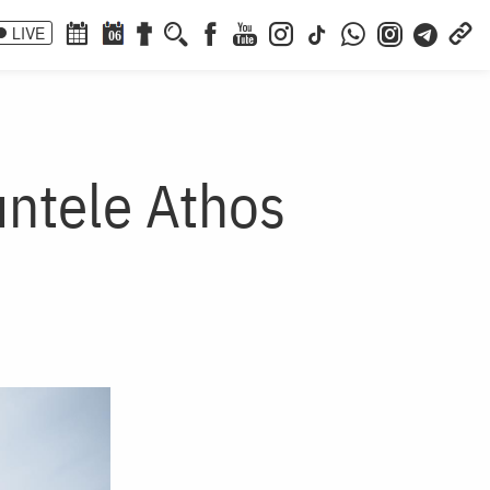
LIVE
06
untele Athos