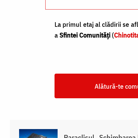
La primul etaj al clădirii se af
a
Sfintei Comunităţi
(
Chinotit
Alătură-te comu
Paraclisul „Schimbarea 