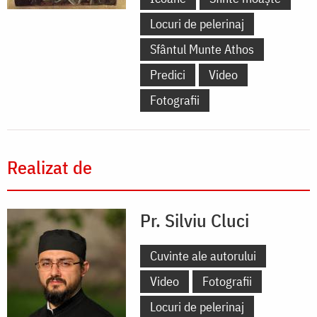
Locuri de pelerinaj
Sfântul Munte Athos
Predici
Video
Fotografii
Realizat de
Pr. Silviu Cluci
Cuvinte ale autorului
Video
Fotografii
Locuri de pelerinaj