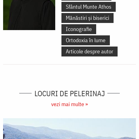
Sfântul Munte Athos
Mănăstiri și biserici
Iconografie
Ortodoxia în lume
Articole despre autor
LOCURI DE PELERINAJ
vezi mai multe »