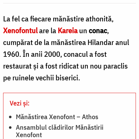
Pr.
Silviu
La fel ca fiecare mănăstire athonită,
Cluci
Xenofontul
are la
Kareia
un
conac
,
cumpărat de la mănăstirea Hilandar anul
1960. În anii 2000, conacul a fost
restaurat şi a fost ridicat un nou paraclis
pe ruinele vechii biserici.
Vezi și:
Mănăstirea Xenofont – Athos
Ansamblul clădirilor Mănăstirii
Xenofont