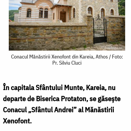
Conacul
Conacul Mănăstirii Xenofont din Kareia, Athos / Foto:
Pr. Silviu Cluci
Mănăstirii
Xenofont
din
În capitala Sfântului Munte, Kareia, nu
Kareia,
departe de Biserica Protaton, se găseşte
Athos
Conacul „Sfântul Andrei” al Mănăstirii
/
Xenofont.
Foto: