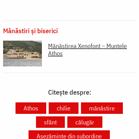
Mănăstiri și biserici
Mănăstirea Xenofont – Muntele
Athos
Citește despre:
Athos
chilie
mănăstire
sfânt
călugăr
Așezăminte din subordine