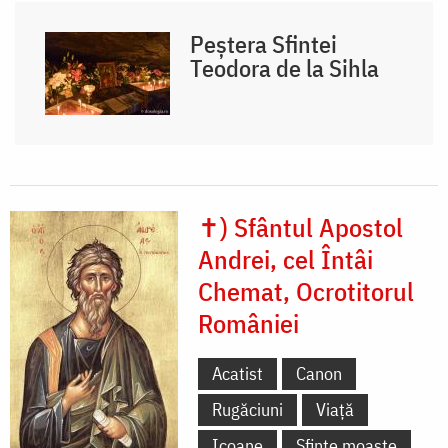
Peștera Sfintei
Teodora de la Sihla
✝) Sfântul Apostol
Andrei, cel Întâi
Chemat, Ocrotitorul
României
Acatist
Canon
Rugăciuni
Viață
Icoane
Sfinte moaște