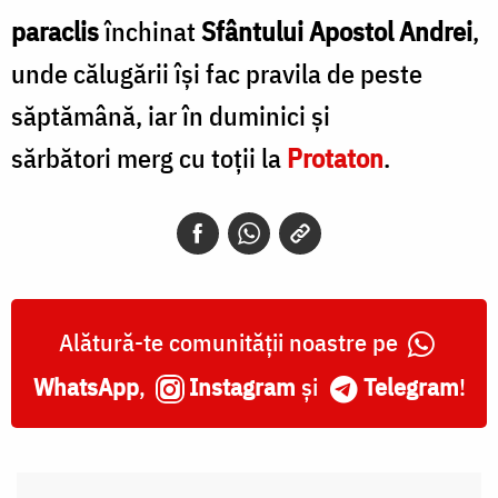
paraclis
închinat
Sfântului Apostol Andrei
,
unde călugării îşi fac pravila de peste
săptămână, iar în duminici şi
sărbători merg cu toţii la
Protaton
.
Alătură-te comunității noastre pe
WhatsApp
,
Instagram
și
Telegram
!