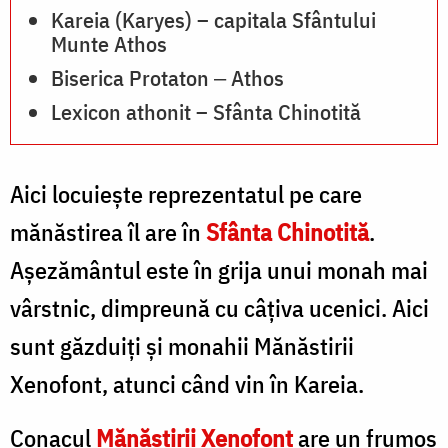
Kareia (Karyes) – capitala Sfântului
Munte Athos
Biserica Protaton ‒ Athos
Lexicon athonit – Sfânta Chinotită
Aici locuieşte reprezentatul pe care
mănăstirea îl are în
Sfânta Chinotită
.
Aşezământul este în grija unui monah mai
vârstnic, dimpreună cu câţiva ucenici. Aici
sunt găzduiţi şi monahii Mănăstirii
Xenofont, atunci când vin în Kareia.
Conacul
Mănăstirii Xenofont
are un frumos