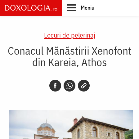
Skip
Meniu
to
main
Main
content
navigation
Locuri de pelerinaj
Conacul Mănăstirii Xenofont
din Kareia, Athos