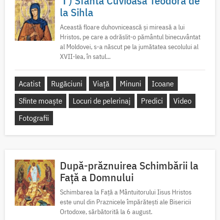
✝) Sfânta Cuvioasă Teodora de
la Sihla
Această floare duhovnicească și mireasă a lui
Hristos, pe care a odrăslit-o pământul binecuvântat
al Moldovei, s-a născut pe la jumătatea secolului al
XVII-lea, în satul...
Acatist
Rugăciuni
Viață
Minuni
Icoane
Sfinte moaște
Locuri de pelerinaj
Predici
Video
Fotografii
După-prăznuirea Schimbării la
Față a Domnului
Schimbarea la Față a Mântuitorului Iisus Hristos
este unul din Praznicele împărătești ale Bisericii
Ortodoxe, sărbătorită la 6 august.