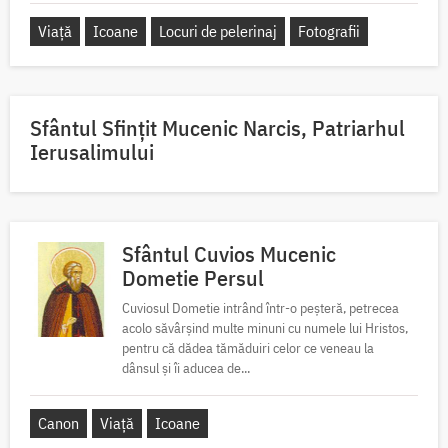
Viață
Icoane
Locuri de pelerinaj
Fotografii
Sfântul Sfinţit Mucenic Narcis, Patriarhul
Ierusalimului
Sfântul Cuvios Mucenic
Dometie Persul
Cuviosul Dometie intrând într-o peșteră, petrecea
acolo săvârșind multe minuni cu numele lui Hristos,
pentru că dădea tămăduiri celor ce veneau la
dânsul și îi aducea de...
Canon
Viață
Icoane