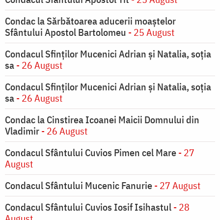
Condac la Sărbătoarea aducerii moaştelor
Sfântului Apostol Bartolomeu
- 25 August
Condacul Sfinţilor Mucenici Adrian şi Natalia, soţia
sa
- 26 August
Condacul Sfinţilor Mucenici Adrian şi Natalia, soţia
sa
- 26 August
Condac la Cinstirea Icoanei Maicii Domnului din
Vladimir
- 26 August
Condacul Sfântului Cuvios Pimen cel Mare
- 27
August
Condacul Sfântului Mucenic Fanurie
- 27 August
Condacul Sfântului Cuvios Iosif Isihastul
- 28
August