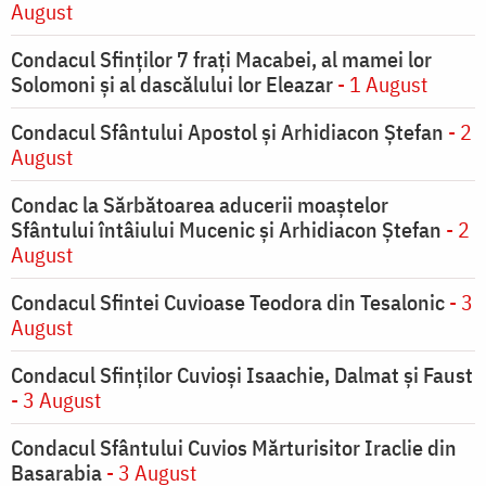
August
Condacul Sfinţilor 7 fraţi Macabei, al mamei lor
Solomoni şi al dascălului lor Eleazar
- 1 August
Condacul Sfântului Apostol și Arhidiacon Ștefan
- 2
August
Condac la Sărbătoarea aducerii moaştelor
Sfântului întâiului Mucenic şi Arhidiacon Ştefan
- 2
August
Condacul Sfintei Cuvioase Teodora din Tesalonic
- 3
August
Condacul Sfinţilor Cuvioşi Isaachie, Dalmat şi Faust
- 3 August
Condacul Sfântului Cuvios Mărturisitor Iraclie din
Basarabia
- 3 August