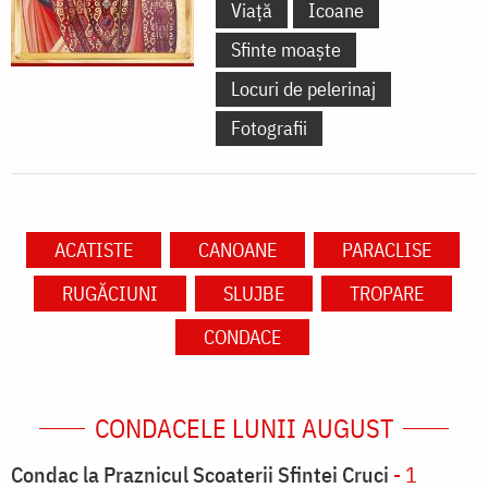
Viață
Icoane
Sfinte moaște
Locuri de pelerinaj
Fotografii
ACATISTE
CANOANE
PARACLISE
RUGĂCIUNI
SLUJBE
TROPARE
CONDACE
CONDACELE LUNII AUGUST
Condac la Praznicul Scoaterii Sfintei Cruci
- 1