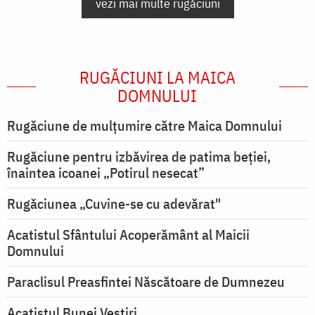
vezi mai multe rugăciuni
RUGĂCIUNI LA MAICA
DOMNULUI
Rugăciune de mulţumire către Maica Domnului
Rugăciune pentru izbăvirea de patima beției,
înaintea icoanei „Potirul nesecat”
Rugăciunea „Cuvine-se cu adevărat"
Acatistul Sfântului Acoperământ al Maicii
Domnului
Paraclisul Preasfintei Născătoare de Dumnezeu
Acatistul Bunei Vestiri