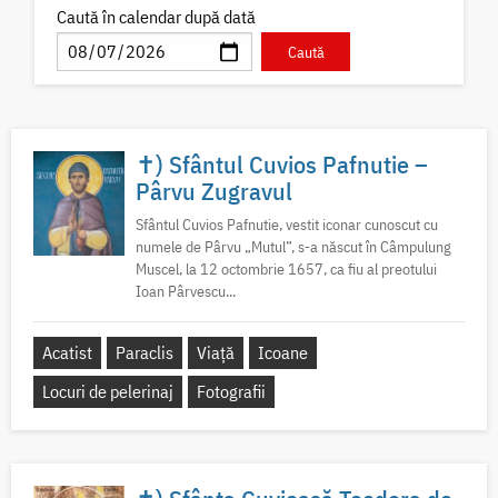
Caută în calendar după dată
✝) Sfântul Cuvios Pafnutie –
Pârvu Zugravul
Sfântul Cuvios Pafnutie, vestit iconar cunoscut cu
numele de Pârvu „Mutul”, s-a născut în Câmpulung
Muscel, la 12 octombrie 1657, ca fiu al preotului
Ioan Pârvescu...
Acatist
Paraclis
Viață
Icoane
Locuri de pelerinaj
Fotografii