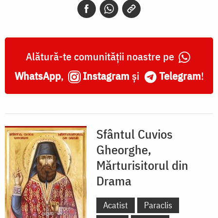
Alătură-te comunității noastre pe
WhatsApp
,
Instagram
și
Telegram
!
Sfântul Cuvios
Gheorghe,
Mărturisitorul din
Drama
Acatist
Paraclis