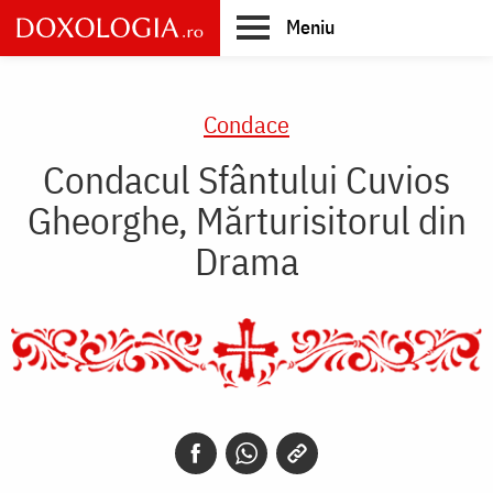
Skip
Meniu
to
main
Main
content
navigation
Condace
Condacul Sfântului Cuvios
Gheorghe, Mărturisitorul din
Drama