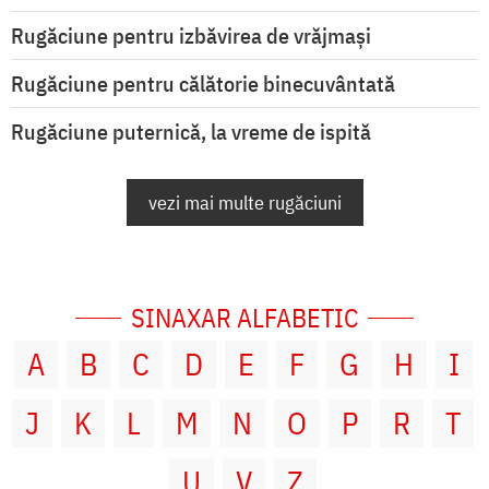
Rugăciune pentru izbăvirea de vrăjmași
Rugăciune pentru călătorie binecuvântată
Rugăciune puternică, la vreme de ispită
vezi mai multe rugăciuni
SINAXAR ALFABETIC
A
B
C
D
E
F
G
H
I
J
K
L
M
N
O
P
R
T
U
V
Z