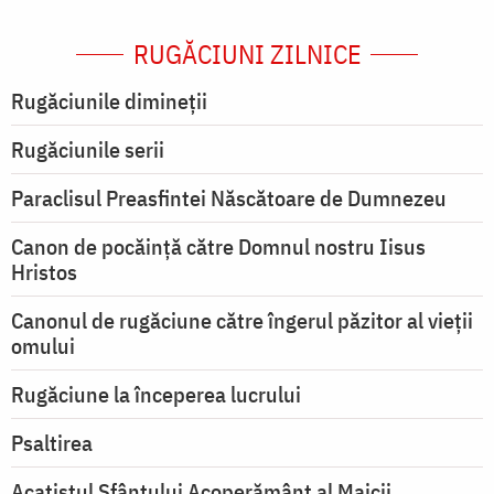
RUGĂCIUNI ZILNICE
Rugăciunile dimineții
Rugăciunile serii
Paraclisul Preasfintei Născătoare de Dumnezeu
Canon de pocăință către Domnul nostru Iisus
Hristos
Canonul de rugăciune către îngerul păzitor al vieții
omului
Rugăciune la începerea lucrului
Psaltirea
Acatistul Sfântului Acoperământ al Maicii