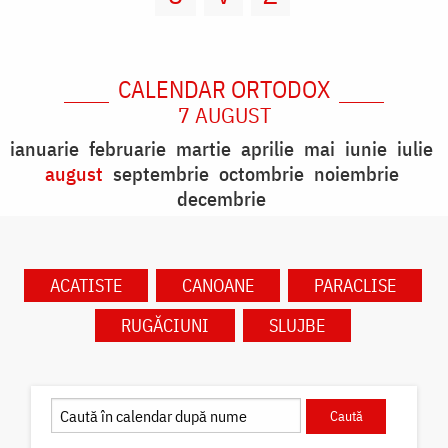
CALENDAR ORTODOX
7 AUGUST
ianuarie
februarie
martie
aprilie
mai
iunie
iulie
august
septembrie
octombrie
noiembrie
decembrie
ACATISTE
CANOANE
PARACLISE
RUGĂCIUNI
SLUJBE