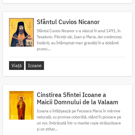
Sfântul Cuvios Nicanor
Sfântul Cuvios Nicanor s-a născut în anul 1491, în
Tesalonic. Părinții săi, Ioan și Maria, doi credincioși
înstăriți, au întâmpinat mari greutăți în a dobândi
prunci....
Viață
Icoane
Cinstirea Sfintei Icoane a
Maicii Domnului de la Valaam
Icoana o înfățișează pe Fecioara Maria în mărime
naturală, cu privirea coborâtă, stând în picioare pe
un nor, îmbrăcată într-o mantie roșie strălucitoare
și un stihar...