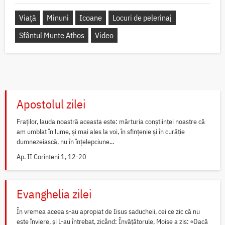
Viață
Minuni
Icoane
Locuri de pelerinaj
Sfântul Munte Athos
Video
Apostolul zilei
Fraților, lauda noastră aceasta este: mărturia conștiinței noastre că
am umblat în lume, și mai ales la voi, în sfințenie și în curăție
dumnezeiască, nu în înțelepciune...
Ap. II Corinteni 1, 12-20
Evanghelia zilei
În vremea aceea s-au apropiat de Iisus saducheii, cei ce zic că nu
este înviere, și L-au întrebat, zicând: Învățătorule, Moise a zis: «Dacă