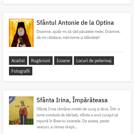
Sfântul Antonie de la Optina
Doamne, ajută-mi să văd păcatele mele; Doamne,
dă-mi răbdare, mărinimie şi blândeţe!
Acatist
Rugăciuni
Icoane
Locuri de pelerinaj
Fotografii
Sfânta Irina, Împărăteasa
Sfânta Irina rămâne model de curaj și tărie. Într-o
lume condusă de bărbați, sfânta a avut curajul să
repună în Biserici icoanele. De aceea, peste
veacuri, a rămas drept...