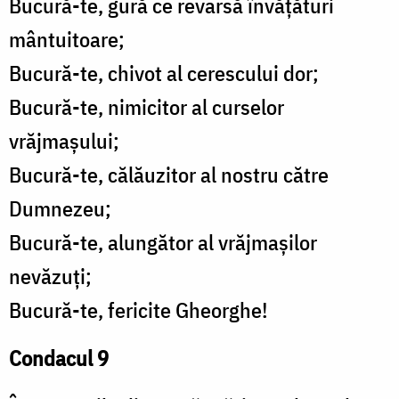
Bucură-te, gură ce revarsă învățături
mântuitoare;
Bucură-te, chivot al cerescului dor;
Bucură-te, nimicitor al curselor
vrăjmașului;
Bucură-te, călăuzitor al nostru către
Dumnezeu;
Bucură-te, alungător al vrăjmașilor
nevăzuți;
Bucură-te, fericite Gheorghe!
Condacul 9