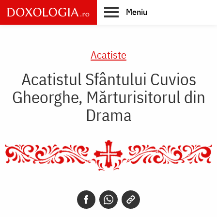
Skip
Meniu
to
main
Main
content
navigation
Acatiste
Acatistul Sfântului Cuvios
Gheorghe, Mărturisitorul din
Drama