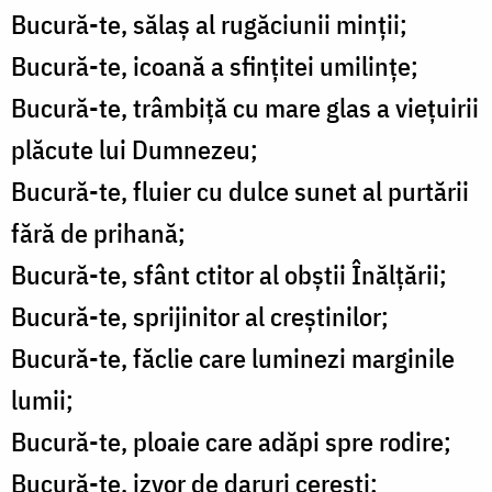
Bucură-te, sălaș al rugăciunii minții;
Bucură-te, icoană a sfințitei umilințe;
Bucură-te, trâmbiță cu mare glas a viețuirii
plăcute lui Dumnezeu;
Bucură-te, fluier cu dulce sunet al purtării
fără de prihană;
Bucură-te, sfânt ctitor al obștii Înălțării;
Bucură-te, sprijinitor al creștinilor;
Bucură-te, făclie care luminezi marginile
lumii;
Bucură-te, ploaie care adăpi spre rodire;
Bucură-te, izvor de daruri cerești;