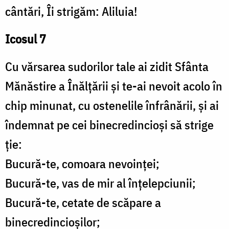
cântări, Îi strigăm: Aliluia!
Icosul 7
Cu vărsarea sudorilor tale ai zidit Sfânta
Mănăstire a Înălțării și te-ai nevoit acolo în
chip minunat, cu ostene­lile înfrânării, și ai
îndemnat pe cei binecredincioși să strige
ție:
Bucură-te, comoara nevoinței;
Bucură-te, vas de mir al înțelepciunii;
Bucură-te, cetate de scăpare a
binecredincioșilor;