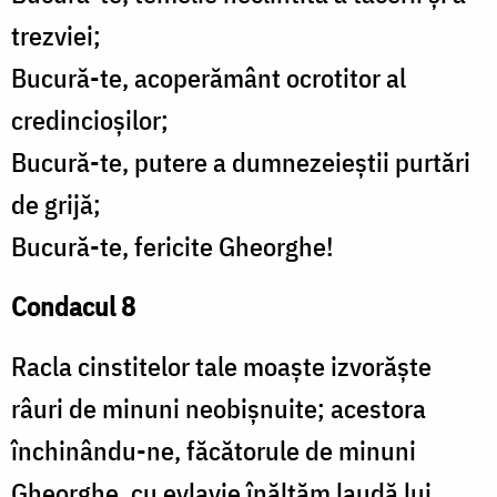
trezviei;
Bucură-te, acoperământ ocrotitor al
credincioșilor;
Bucură-te, putere a dumnezeieștii purtări
de grijă;
Bucură-te, fericite Gheorghe!
Condacul 8
Racla cinstitelor tale moaște izvorăște
râuri de minuni neobișnuite; acestora
închinându-ne, făcătorule de minuni
Gheorghe, cu evlavie înălțăm laudă lui