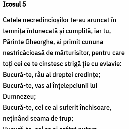
Icosul 5
Cetele necredincioșilor te-au aruncat în
temnița întunecată și cumplită, iar tu,
Părinte Gheorghe, ai primit cununa
nestricăcioasă de mărturisitor, pentru care
toți cei ce te cinstesc strigă ție cu evlavie:
Bucură-te, râu al dreptei credințe;
Bucură-te, vas al înțelepciunii lui
Dumnezeu;
Bucură-te, cel ce ai suferit închisoare,
neținând seama de trup;