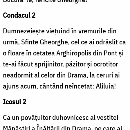
Condacul 2
Dumnezeiește viețuind în vremurile din
urmă, Sfinte Gheorghe, cel ce ai odrăslit ca
o floare în cetatea Arghiropolis din Pont și
te-ai făcut sprijinitor, păzitor și ocrotitor
neadormit al celor din Drama, la ceruri ai
ajuns acum, cântând neîncetat: Aliluia!
Icosul 2
Ca un povățuitor duhovnicesc al vestitei
Mănăstiri a Înălțării din Drama, pe care ai