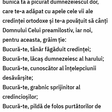
bunica ta a picurat dumnezeiescul dor,
care te-a adăpat cu apele cele vii ale
credinței ortodoxe și te-a povățuit să cânți
Domnului Celui preamilostiv, iar noi,
pentru aceasta, grăim ție:
Bucură-te, tânăr făgăduit credinței;
Bucură-te, lăcaș dumnezeiesc al harului;
Bucură-te, cunoscător al înțelepciunii
desăvârșite;
Bucură-te, grabnic sprijinitor al
credincioșilor;
Bucură-te, pildă de folos purtătorilor de