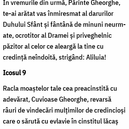
În vremurile din urmă, Părinte Gheorghe,
te-ai arătat vas înmiresmat al darurilor
Duhului Sfânt și fântână de minuni ne­urm­
ate, ocrotitor al Dramei și priveghelnic
păzitor al celor ce aleargă la tine cu
credință neîndoită, strigând: Aliluia!
Icosul 9
Racla moaștelor tale cea preacinstită cu
adevărat, Cuvioase Gheorghe, revarsă
râuri de vindecări mulțimilor de credincioși
care o sărută cu evlavie în cinstitul lăcaș