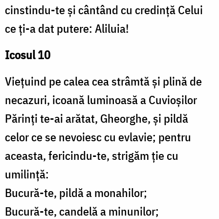
cinstindu-te și cântând cu credință Celui
ce ți-a dat putere: Aliluia!
Icosul 10
Viețuind pe calea cea strâmtă și plină de
necazuri, icoană luminoasă a Cuvioșilor
Părinți te-ai arătat, Gheorghe, și pildă
celor ce se nevoiesc cu evlavie; pentru
aceasta, fericindu-te, strigăm ție cu
umilință:
Bucură-te, pildă a monahilor;
Bucură-te, candelă a minunilor;