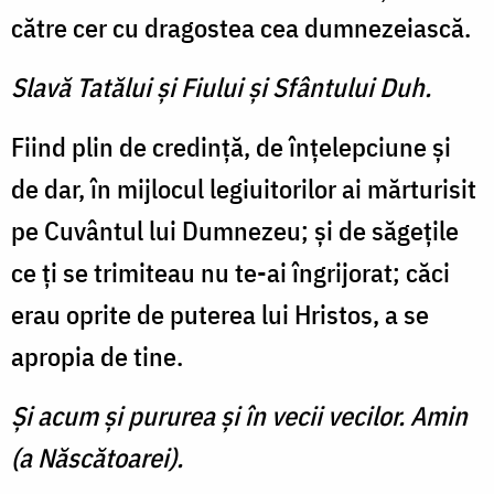
către cer cu dragostea cea dumnezeiască.
Slavă Tatălui şi Fiului şi Sfântului Duh.
Fiind plin de credinţă, de înţelepciune şi
de dar, în mijlocul legiuitorilor ai mărturisit
pe Cuvântul lui Dumnezeu; şi de săgeţile
ce ţi se trimiteau nu te-ai îngrijorat; căci
erau oprite de puterea lui Hristos, a se
apropia de tine.
Şi acum şi pururea şi în vecii vecilor. Amin
(a Născătoarei).