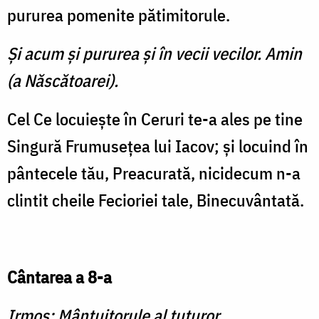
pururea pomenite pătimitorule.
Şi acum şi pururea şi în vecii vecilor. Amin
(a Născătoarei).
Cel Ce locuieşte în Ceruri te-a ales pe tine
Singură Frumuseţea lui Iacov; şi locuind în
pântecele tău, Preacurată, nicidecum n-a
clintit cheile Fecioriei tale, Binecuvântată.
Cântarea a 8-a
Irmos: Mântuitorule al tuturor,