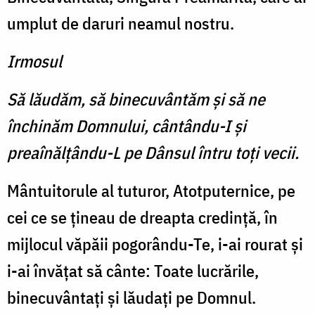
umplut de daruri neamul nostru.
Irmosul
Să lăudăm, să binecuvântăm şi să ne
închinăm Domnului, cântându-I şi
preaînălţându-L pe Dânsul întru toţi vecii.
Mântuitorule al tuturor, Atotputernice, pe
cei ce se ţineau de dreapta credinţă, în
mijlocul văpăii pogorându-Te, i-ai rourat şi
i-ai învăţat să cânte: Toate lucrările,
binecuvântaţi şi lăudaţi pe Domnul.