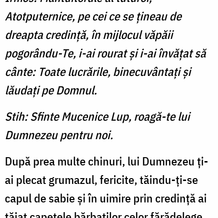
Atotputernice, pe cei ce se ţineau de
dreapta credinţă, în mijlocul văpăii
pogorându-Te, i-ai rourat şi i-ai învăţat să
cânte: Toate lucrările, binecuvântaţi şi
lăudaţi pe Domnul.
Stih: Sfinte Mucenice Lup, roagă-te lui
Dumnezeu pentru noi.
După prea multe chinuri, lui Dumnezeu ţi-
ai plecat grumazul, fericite, tăindu-ţi-se
capul de sabie şi în uimire prin credinţă ai
tăiat capetele bărbaţilor celor fărădelege.