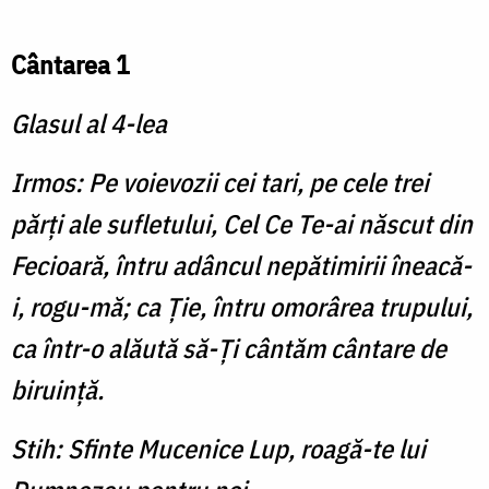
Cântarea 1
Glasul al 4-lea
Irmos: Pe voievozii cei tari, pe cele trei
părţi ale sufletului, Cel Ce Te-ai născut din
Fecioară, întru adâncul nepătimirii îneacă-
i, rogu-mă; ca Ţie, întru omorârea trupului,
ca într-o alăută să-Ţi cântăm cântare de
biruinţă.
Stih: Sfinte Mucenice Lup, roagă-te lui