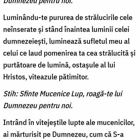
Dumnezeu pentru noi.
Luminându-te pururea de strălucirile cele
neînserate şi stând înaintea luminii celei
dumnezeieşti, luminează sufletul meu al
celui ce laud pomenirea ta cea strălucită şi
purtătoare de lumină, ostaşule al lui
Hristos, viteazule pătimitor.
Stih: Sfinte Mucenice Lup, roagă-te lui
Dumnezeu pentru noi.
Intrând în vitejeştile lupte ale mucenicilor,
ai mărturisit pe Dumnezeu, cum că S-a