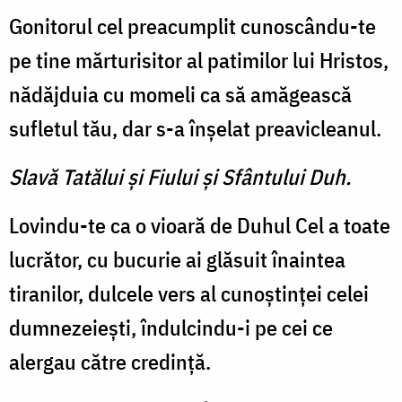
Gonitorul cel preacumplit cunoscându-te
pe tine mărturisitor al patimilor lui Hristos,
nădăjduia cu momeli ca să amăgească
sufletul tău, dar s-a înşelat preavicleanul.
Slavă Tatălui şi Fiului şi Sfântului Duh.
Lovindu-te ca o vioară de Duhul Cel a toate
lucrător, cu bucurie ai glăsuit înaintea
tiranilor, dulcele vers al cunoştinţei celei
dumnezeieşti, îndulcindu-i pe cei ce
alergau către credinţă.