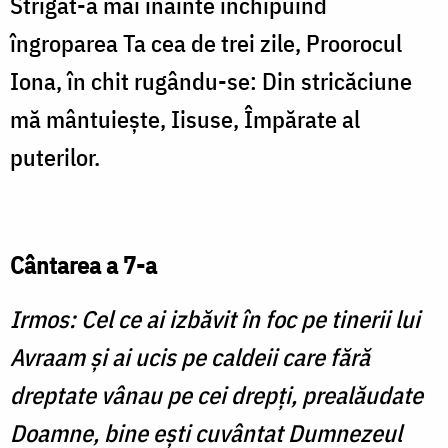
Strigat-a mai înainte închipuind
îngroparea Ta cea de trei zile, Proorocul
Iona, în chit rugându-se: Din stricăciune
mă mântuieşte, Iisuse, Împărate al
puterilor.
Cântarea a 7-a
Irmos:
Cel ce ai izbăvit în foc pe tinerii lui
Avraam şi ai ucis pe caldeii care fără
dreptate vânau pe cei drepţi, prealăudate
Doamne, bine eşti cuvântat Dumnezeul