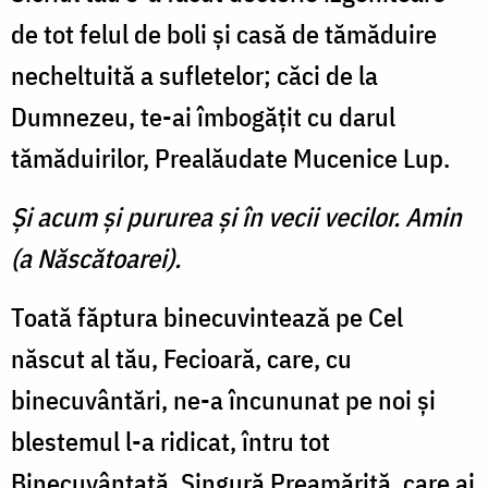
de tot felul de boli şi casă de tămăduire
necheltuită a sufletelor; căci de la
Dumnezeu, te-ai îmbogăţit cu darul
tămăduirilor, Prealăudate Mucenice Lup.
Şi acum şi pururea şi în vecii vecilor. Amin
(a Născătoarei).
Toată făptura binecuvintează pe Cel
născut al tău, Fecioară, care, cu
binecuvântări, ne-a încununat pe noi şi
blestemul l-a ridicat, întru tot
Binecuvântată, Singură Preamărită, care ai