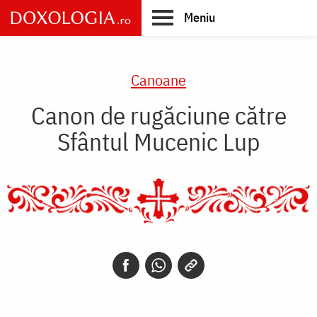
Skip
Meniu
to
main
Main
content
navigation
Canoane
Canon de rugăciune către
Sfântul Mucenic Lup