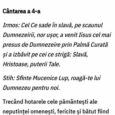
Cântarea a 4-a
Irmos: Cel Ce sade în slavă, pe scaunul
Dumnezeirii, nor uşor, a venit Iisus cel mai
presus de Dumnezeire prin Palmă Curată
şi a izbăvit pe cei ce strigă: Slavă,
Hristoase, puterii Tale.
Stih: Sfinte Mucenice Lup, roagă-te lui
Dumnezeu pentru noi.
Trecând hotarele cele pământeşti ale
neputinţei omeneşti, fericite şi bătut fiind