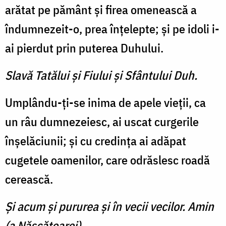
arătat pe pământ şi firea omenească a
îndumnezeit-o, prea înţelepte; şi pe idoli i-
ai pierdut prin puterea Duhului.
Slavă Tatălui şi Fiului şi Sfântului Duh.
Umplându-ţi-se inima de apele vieţii, ca
un râu dumnezeiesc, ai uscat curgerile
înşelăciunii; şi cu credinţa ai adăpat
cugetele oamenilor, care odrăslesc roadă
cerească.
Şi acum şi pururea şi în vecii vecilor. Amin
(a Născătoarei).