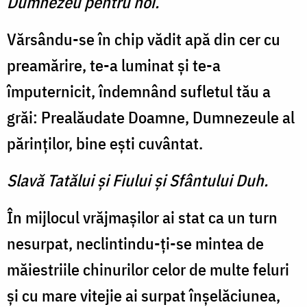
Dumnezeu pentru noi.
Vărsându-se în chip vădit apă din cer cu
preamărire, te-a luminat şi te-a
împuternicit, îndemnând sufletul tău a
grăi: Prealăudate Doamne, Dumnezeule al
părinţilor, bine eşti cuvântat.
Slavă Tatălui şi Fiului şi Sfântului Duh.
În mijlocul vrăjmaşilor ai stat ca un turn
nesurpat, neclintindu-ţi-se mintea de
măiestriile chinurilor celor de multe feluri
şi cu mare vitejie ai surpat înşelăciunea,