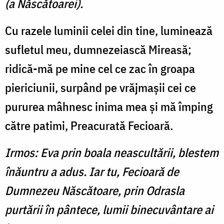
(a Născătoarei).
Cu razele luminii celei din tine, luminează
sufletul meu, dumnezeiască Mireasă;
ridică-mă pe mine cel ce zac în groapa
piericiunii, surpând pe vrăjmaşii cei ce
pururea mâhnesc inima mea şi mă împing
către patimi, Preacurată Fecioară.
Irmos: Eva prin boala neascultării, blestem
înăuntru a adus. Iar tu, Fecioară de
Dumnezeu Născătoare, prin Odrasla
purtării în pântece, lumii binecuvântare ai