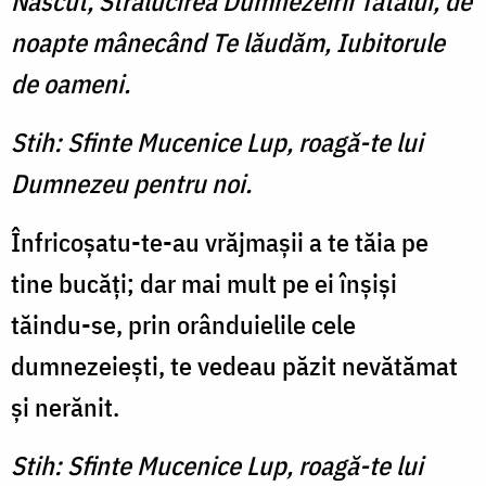
Născut, Strălucirea Dumnezeirii Tatălui, de
noapte mânecând Te lăudăm, Iubitorule
de oameni.
Stih: Sfinte Mucenice Lup, roagă-te lui
Dumnezeu pentru noi.
Înfricoşatu-te-au vrăjmaşii a te tăia pe
tine bucăţi; dar mai mult pe ei înşişi
tăindu-se, prin orânduielile cele
dumnezeieşti, te vedeau păzit nevătămat
şi nerănit.
Stih: Sfinte Mucenice Lup, roagă-te lui