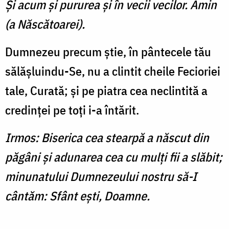
Şi acum şi pururea şi în vecii vecilor. Amin
(a Născătoarei).
Dumnezeu precum ştie, în pântecele tău
sălăşluindu-Se, nu a clintit cheile Fecioriei
tale, Curată; şi pe piatra cea neclintită a
credinţei pe toţi i-a întărit.
Irmos: Biserica cea stearpă a născut din
păgâni şi adunarea cea cu mulţi fii a slăbit;
minunatului Dumnezeului nostru să-I
cântăm: Sfânt eşti, Doamne.