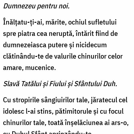
Dumnezeu pentru noi.
Înălţatu-ţi-ai, mărite, ochiul sufletului
spre piatra cea neruptă, întărit fiind de
dumnezeiasca putere şi nicidecum
clătinându-te de valurile chinurilor celor
amare, mucenice.
Slavă Tatălui şi Fiului şi Sfântului Duh.
Cu stropirile sângiuirilor tale, jăratecul cel
idolesc l-ai stins, pătimitorule şi cu focul
chinurilor tale, toată înşelăciunea ai ars-o,
cu Duhul Sfânt aprinzându-te.