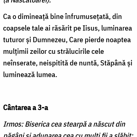
Ca o dimineaţă bine înfrumuseţată, din
coapsele tale ai răsărit pe Iisus, luminarea
tuturor şi Dumnezeu, Care pierde noaptea
mulţimii zeilor cu strălucirile cele
neînserate, neispitită de nuntă, Stăpână şi
luminează lumea.
Cântarea a 3-a
Irmos: Biserica cea stearpă a născut din
păgâni şi adunarea cea cu mulţi fii a slăbit;