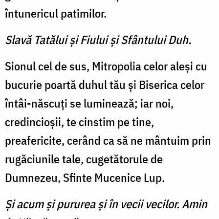
întunericul patimilor.
Slavă Tatălui şi Fiului şi Sfântului Duh.
Sionul cel de sus, Mitropolia celor aleşi cu
bucurie poartă duhul tău şi Biserica celor
întâi-născuţi se luminează; iar noi,
credincioşii, te cinstim pe tine,
preafericite, cerând ca să ne mântuim prin
rugăciunile tale, cugetătorule de
Dumnezeu, Sfinte Mucenice Lup.
Şi acum şi pururea şi în vecii vecilor. Amin